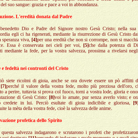
 del suo sangue: grazia e pace a voi in abbondanza.
uzione. L'eredità donata dal Padre
 benedetto Dio e Padre del Signore nostro Gesù Cristo; nella sua
ordia egli ci ha rigenerati, mediante la risurrezione di Gesù Cristo da
a speranza viva,
[4]
per una eredità che non si corrompe, non si macchi
ce. Essa è conservata nei cieli per voi,
[5]
che dalla potenza di Di
ti mediante la fede, per la vostra salvezza, prossima a rivelarsi negl
e fedeltà nei contronti del Cristo
iò siete ricolmi di gioia, anche se ora dovete essere un pò afflitti 
,
[7]
perché il valore della vostra fede, molto più preziosa dell'oro, c
to a perire, tuttavia si prova col fuoco, torni a vostra lode, gloria e ono
stazione di Gesù Cristo:
[8]
voi lo amate, pur senza averlo visto; e or
o credete in lui. Perciò esultate di gioia indicibile e gloriosa,
[9
ite la mèta della vostra fede, cioè la salvezza delle anime.
evazione profetica dello Spirito
 questa salvezza indagarono e scrutarono i profeti che profetizzaron
a voi destinata
[11]
cercando di indagare a quale momento o a quali circ