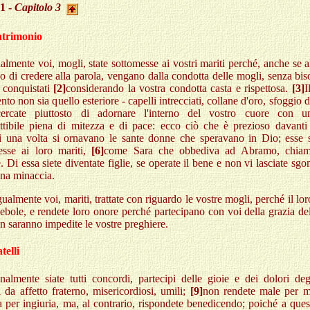
 1 -
Capitolo 3
atrimonio
lmente voi, mogli, state sottomesse ai vostri mariti perché, anche se a
no di credere alla parola, vengano dalla condotta delle mogli, senza bi
 conquistati
[2]
considerando la vostra condotta casta e rispettosa.
[3]
I
to non sia quello esteriore - capelli intrecciati, collane d'oro, sfoggio di
cercate piuttosto di adornare l'interno del vostro cuore con u
uttibile piena di mitezza e di pace: ecco ciò che è prezioso davanti
ì una volta si ornavano le sante donne che speravano in Dio; esse 
esse ai loro mariti,
[6]
come Sara che obbediva ad Abramo, chiam
. Di essa siete diventate figlie, se operate il bene e non vi lasciate sg
una minaccia.
ualmente voi, mariti, trattate con riguardo le vostre mogli, perché il lo
ebole, e rendete loro onore perché partecipano con voi della grazia del
n saranno impedite le vostre preghiere.
telli
nalmente siate tutti concordi, partecipi delle gioie e dei dolori degl
 da affetto fraterno, misericordiosi, umili;
[9]
non rendete male per m
a per ingiuria, ma, al contrario, rispondete benedicendo; poiché a ques