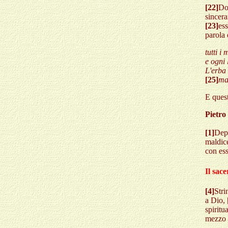
[22]
Do
sincer
[23]
es
parola 
tutti i
e ogni 
L'erba 
[25]
ma
E quest
Pietro
[1]
Dep
maldic
con ess
Il sac
[4]
Stri
a Dio,
spiritu
mezzo 