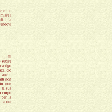
 re come
emiare i
diate la
vendovi
a quelli
 subire
 castigo
nza, ciò
hè anche
egli
non
ato non
 la sua
o corpo
 per la
 ma ora