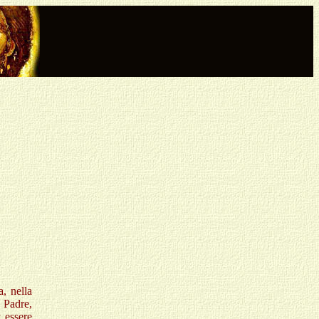
a, nella
 Padre,
 essere