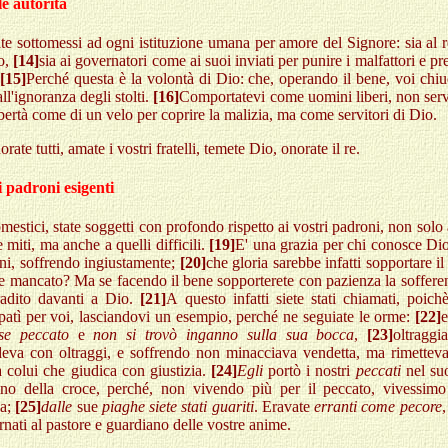
le autorità
ate sottomessi ad ogni istituzione umana per amore del Signore: sia al
o,
[14]
sia ai governatori come ai suoi inviati per punire i malfattori e pr
[15]
Perché questa è la volontà di Dio: che, operando il bene, voi chiu
ll'ignoranza degli stolti.
[16]
Comportatevi come uomini liberi, non ser
ibertà come di un velo per coprire la malizia, ma come servitori di Dio.
rate tutti, amate i vostri fratelli, temete Dio, onorate il re.
i padroni esigenti
estici, state soggetti con profondo rispetto ai vostri padroni, non solo 
 miti, ma anche a quelli difficili.
[19]
E' una grazia per chi conosce Dio
oni, soffrendo ingiustamente;
[20]
che gloria sarebbe infatti sopportare il
e mancato? Ma se facendo il bene sopporterete con pazienza la soffere
radito davanti a Dio.
[21]
A questo infatti siete stati chiamati, poic
patì per voi, lasciandovi un esempio, perché ne seguiate le orme:
[22]
se peccato
e
non si trovò inganno sulla sua bocca
,
[23]
oltraggi
deva con oltraggi, e soffrendo non minacciava vendetta, ma rimetteva
 colui che giudica con giustizia.
[24]
Egli
portò i nostri
peccati
nel su
gno della croce, perché, non vivendo più per il peccato, vivessimo
ia;
[25]
dalle
sue
piaghe siete stati guariti
. Eravate
erranti come pecore
,
ornati al pastore e guardiano delle vostre anime.