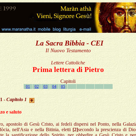
La Sacra Bibbia - CEI
Il Nuovo Testamento
Lettere Cattoliche
Prima lettera di Pietro
Capitoli
01
02
03
04
05
 1 -
Capitolo 1
zzo e saluto
ro, apostolo di Gesù Cristo, ai fedeli dispersi nel Ponto, nella Galazi
cia, nell'Asia e nella Bitinia, eletti
[2]
secondo la prescienza di Dio
te la santificazione dello Spirito, per obbedire a Gesù Cristo e per