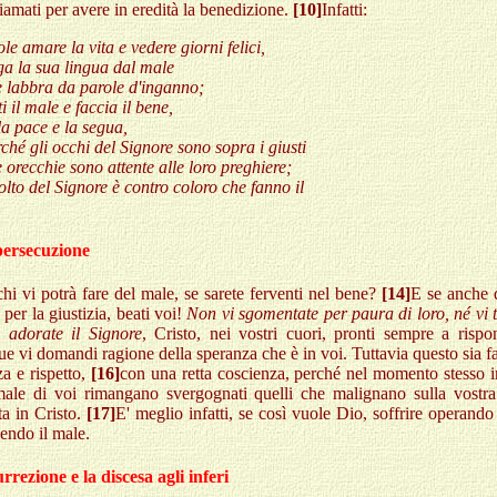
hiamati per avere in eredità la benedizione.
[10]
Infatti:
le amare la vita e vedere giorni felici,
ga la sua lingua dal male
e labbra da parole d'inganno;
ti il male e faccia il bene,
la pace e la segua,
ché gli occhi del Signore sono sopra i giusti
e orecchie sono attente alle loro preghiere;
olto del Signore è contro coloro che fanno il
persecuzione
hi vi potrà fare del male, se sarete ferventi nel bene?
[14]
E se anche 
e per la giustizia, beati voi!
Non vi sgomentate per paura di loro, né vi 
a
adorate il Signore
, Cristo, nei vostri cuori, pronti sempre a rispo
e vi domandi ragione della speranza che è in voi. Tuttavia questo sia f
a e rispetto,
[16]
con una retta coscienza, perché nel momento stesso i
male di voi rimangano svergognati quelli che malignano sulla vostr
ta in Cristo.
[17]
E' meglio infatti, se così vuole Dio, soffrire operando
endo il male.
rrezione e la discesa agli inferi