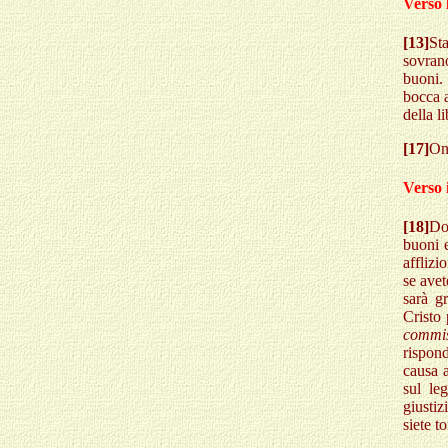
Verso 
[13]
St
sovran
buoni.
bocca a
della l
[17]
Ono
Verso 
[18]
Dom
buoni e
afflizi
se avet
sarà g
Cristo 
commi
rispon
causa a
sul le
giustiz
siete t