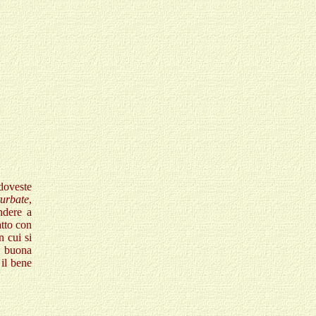
doveste
turbate
,
ndere a
atto con
n cui si
a buona
 il bene