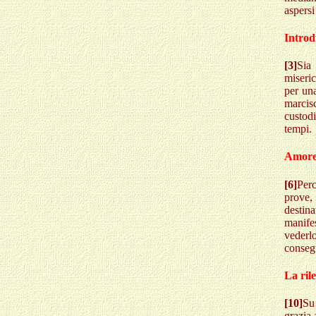
aspersi
Introd
[3]
Sia
miseric
per un
marcis
custodi
tempi.
Amore 
[6]
Perc
prove
destina
manife
vederl
consegu
La ril
[10]
Su
grazia 