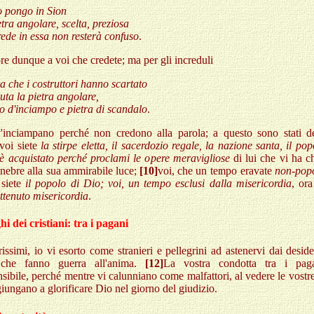
o pongo in Sion
tra angolare, scelta, preziosa
rede in essa non resterà confuso
.
e dunque a voi che credete; ma per gli increduli
ra che i costruttori hanno scartato
uta la pietra angolare,
o d'inciampo e pietra di scandalo
.
'inciampano perché non credono alla parola; a questo sono stati des
voi siete
la stirpe eletta, il sacerdozio regale, la nazione santa, il po
 è acquistato perché proclami le opere meravigliose
di lui che vi ha c
enebre alla sua ammirabile luce;
[10]
voi, che un tempo eravate
non-pop
 siete
il popolo di Dio; voi, un tempo esclusi dalla misericordia
, ora
ttenuto misericordia
.
i dei cristiani: tra i pagani
issimi, io vi esorto come stranieri e pellegrini ad astenervi dai deside
 che fanno guerra all'anima.
[12]
La vostra condotta tra i pag
nsibile, perché mentre vi calunniano come malfattori, al vedere le vost
iungano a glorificare Dio nel giorno del giudizio.