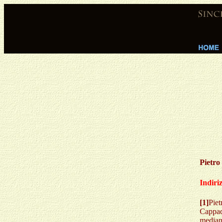
Pietro
Indiri
[1]
Piet
Cappadò
median