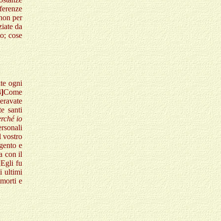
ferenze
 non per
ziate da
lo; cose
ate ogni
4]
Come
eravate
e santi
erché io
rsonali
 vostro
rgento e
 con il
]
Egli fu
 ultimi
 morti e