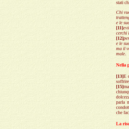
stati c
Chi vuo
tratten
e le su
[11]
evi
cerchi 
[12]
per
e le su
ma il v
male
.
Nella 
[13]
E c
soffrir
[15]
m
chiunqu
dolcezz
parla 
condot
che fac
La risu