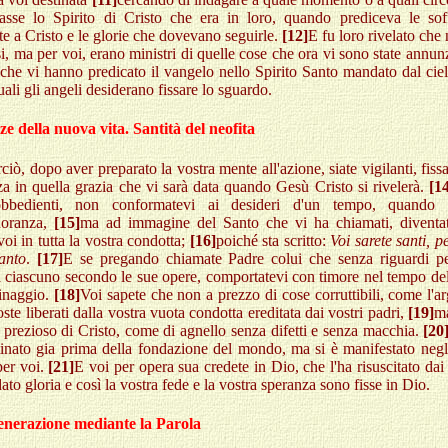
asse lo Spirito di Cristo che era in loro, quando prediceva le sof
te a Cristo e le glorie che dovevano seguirle.
[12]
E fu loro rivelato che
si, ma per voi, erano ministri di quelle cose che ora vi sono state annun
che vi hanno predicato il vangelo nello Spirito Santo mandato dal cie
uali gli angeli desiderano fissare lo sguardo.
ze della nuova vita. Santità del neofita
ciò, dopo aver preparato la vostra mente all'azione, siate vigilanti, fiss
a in quella grazia che vi sarà data quando Gesù Cristo si rivelerà.
[1
obbedienti, non conformatevi ai desideri d'un tempo, quando 
gnoranza,
[15]
ma ad immagine del Santo che vi ha chiamati, diventat
oi in tutta la vostra condotta;
[16]
poiché sta scritto:
Voi sarete santi, p
anto
.
[17]
E se pregando chiamate Padre colui che senza riguardi pe
a ciascuno secondo le sue opere, comportatevi con timore nel tempo del
rinaggio.
[18]
Voi sapete che non a prezzo di cose corruttibili, come l'a
foste liberati dalla vostra vuota condotta ereditata dai vostri padri,
[19]
ma
prezioso di Cristo, come di agnello senza difetti e senza macchia.
[20
tinato gia prima della fondazione del mondo, ma si è manifestato negli
per voi.
[21]
E voi per opera sua credete in Dio, che l'ha risuscitato dai
dato gloria e così la vostra fede e la vostra speranza sono fisse in Dio.
enerazione mediante la Parola