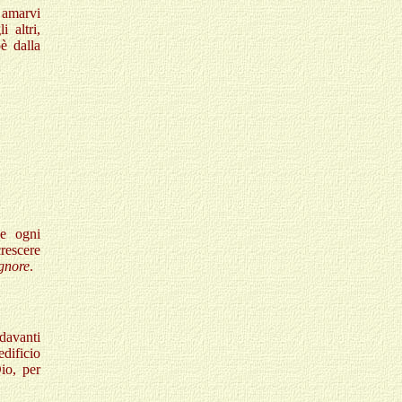
 amarvi
 altri,
è dalla
 e ogni
crescere
ignore
.
 davanti
edificio
Dio, per