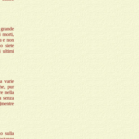
 grande
i morti,
a e non
o siete
i ultimi
da varie
he, pur
re nella
a senza
]
mentre
o sulla
ostanze