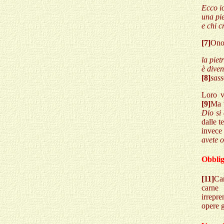
Ecco i
una pie
e chi c
[7]
Onor
la piet
è diven
[8]
sass
Loro v
[9]
Ma 
Dio si
dalle t
invece
avete o
Obbligh
[11]
Car
carne
irrepre
opere g