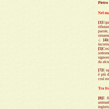
Pietro
Nel m
[1]
Ugua
rifiuta
parole,
ornamen
-;
[4]
incorr
[5]
Cos
sottom
signore
da alc
[7]
E ug
è più d
così no
Tra fra
[8]
E fi
animati
ingiuri