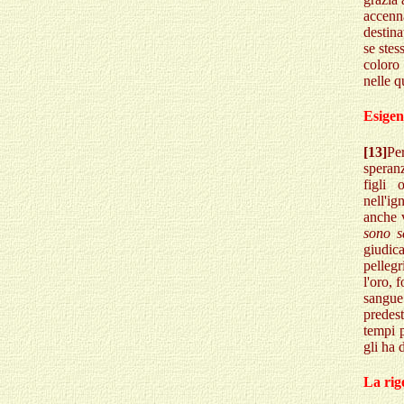
accenn
destina
se stes
coloro 
nelle q
Esigen
[13]
Per
speranz
figli 
nell'i
anche v
sono s
giudic
pelleg
l'oro, 
sangue 
predes
tempi 
gli ha 
La rig