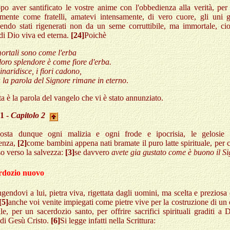
po aver santificato le vostre anime con l'obbedienza alla verità, per
amente come fratelli, amatevi intensamente, di vero cuore, gli uni gli
sendo stati rigenerati non da un seme corruttibile, ma immortale, cio
di Dio viva ed eterna.
[24]
Poichè
 mortali sono come l'erba
loro splendore è come fiore d'erba.
inaridisce, i fiori cadono,
 la parola del Signore rimane in eterno
.
a è la parola del vangelo che vi è stato annunziato.
 1 -
Capitolo 2
osta dunque ogni malizia e ogni frode e ipocrisia, le gelosie
enza,
[2]
come bambini appena nati bramate il puro latte spirituale, per 
o verso la salvezza:
[3]
se davvero
avete gia gustato come è buono il S
erdozio nuovo
ngendovi a lui, pietra viva, rigettata dagli uomini, ma scelta e preziosa
[5]
anche voi venite impiegati come pietre vive per la costruzione di un 
ale, per un sacerdozio santo, per offrire sacrifici spirituali graditi a 
di Gesù Cristo.
[6]
Si legge infatti nella Scrittura: