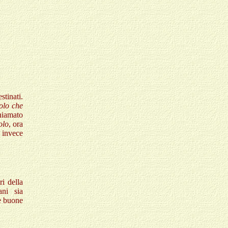
tinati.
polo che
hiamato
olo
, ora
 invece
ri della
ani sia
re buone