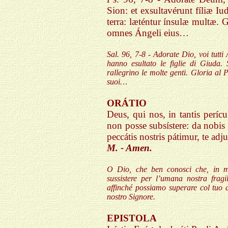
Sion: et exsultavérunt fíliæ I
terra: læténtur ínsulæ multæ. 
omnes Ángeli eius…
Sal
. 96, 7-8 - Adorate Dio, voi tutti
hanno esultato le figlie di Giuda. S
rallegrino le molte genti. Gloria al 
suoi…
ORÁTIO
Deus, qui nos, in tantis perícu
non posse subsístere: da nobis 
peccátis nostris pátimur, te a
M. - Amen.
O Dio, che ben conosci che, in me
sussistere per l’umana nostra fragi
affinché possiamo superare col tuo a
nostro Signore.
EPISTOLA