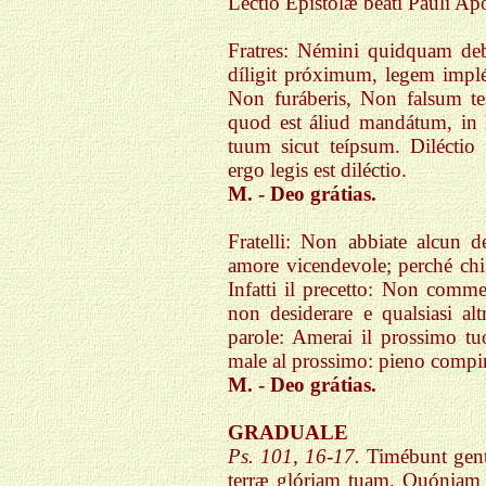
Léctio Epístolæ beáti Pauli A
Fratres: Némini quidquam debe
díligit próximum, legem impl
Non furáberis, Non falsum te
quod est áliud mandátum, in 
tuum sicut teípsum. Diléctio
ergo legis est diléctio.
M. - Deo grátias.
Fratelli: Non abbiate alcun 
amore vicendevole; perché chi
Infatti il precetto: Non comme
non desiderare e qualsiasi a
parole: Amerai il prossimo t
male al prossimo: pieno compim
M. - Deo grátias.
GRADUALE
Ps. 101, 16-17.
Timébunt gen
terræ glóriam tuam. Quóniam 