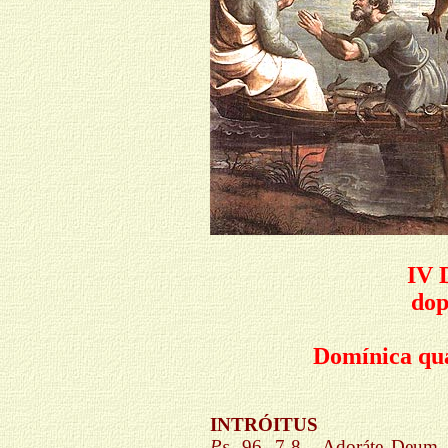
IV
dop
Domínica qu
INTRÓITUS
Ps
. 96, 7-8 - Adoráte Deum, o