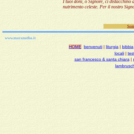
I tuoi doni, o Signore, ci distacchino 
nutrimento celeste. Per il nostro Sign
Som
www.maranatha.it
HOME
benvenuti
|
liturgia
|
bibbia
locali
|
tes
san francesco & santa chiara
|
lambrusch