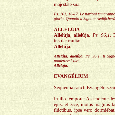
majestáte sua.
Ps. 101, 16-17. Le nazioni temeranno il
gloria. Quando il Signore riedificherà
ALLELÚIA
Allelúja, allelúja.
Ps. 96,1.
ínsulæ multæ.
Allelúja.
Allelúja, allelúja.
Ps. 96,1.
Il Sign
numerose isole!
Allelúja.
EVANGÉLIUM
Sequéntia sancti Evangélii s
In illo témpore: Ascendénte Je
ejus: et ecce, motus magnus fac
flúctibus, ipse vero dormiéba