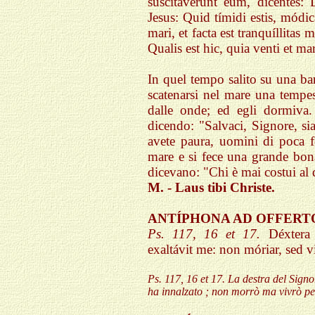
suscitavérunt eum, dicéntes: 
Jesus: Quid tímidi estis, módic
mari, et facta est tranquíllitas
Qualis est hic, quia venti et ma
In quel tempo salito su una bar
scatenarsi nel mare una tempest
dalle onde; ed egli dormiva. 
dicendo: "Salvaci, Signore, si
avete paura, uomini di poca fe
mare e si fece una grande bona
dicevano: "Chi è mai costui al 
M. - Laus tibi Christe.
ANTÍPHONA AD OFFERT
Ps. 117, 16 et 17.
Déxtera
exaltávit me: non móriar, sed 
Ps. 117, 16 et 17. La destra del Signo
ha innalzato ; non morrò ma vivrò per