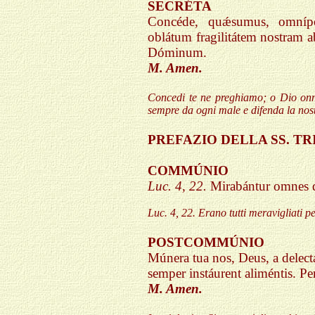
SECRÉTA
Concéde, quǽsumus, omnípo
oblátum fragilitátem nostram 
Dóminum.
M. Amen.
Concedi te ne preghiamo; o Dio onnip
sempre da ogni male e difenda la nostr
PREFAZIO DELLA SS. TR
COMMÚNIO
Luc. 4, 22.
Mirabántur omnes d
Luc. 4, 22. Erano tutti meravigliati p
POSTCOMMÚNIO
Múnera tua nos, Deus, a delecta
semper instáurent aliméntis. 
M. Amen.