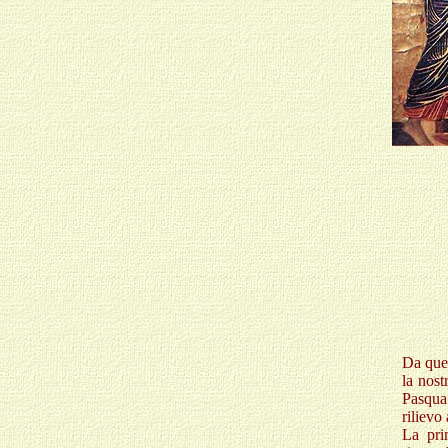
Da ques
la nost
Pasqua 
rilievo
La pri