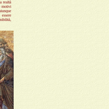
a realtà
o motivi
Chiunque
 essere
bilità,