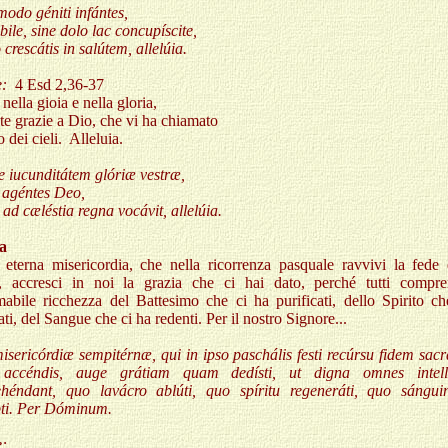
odo géniti infántes,
bile, sine dolo lac concupíscite,
o crescátis in salútem, allelúia.
:
4 Esd 2,36-37
 nella gioia e nella gloria,
te grazie a Dio, che vi ha chiamato
o dei cieli. Alleluia.
e iucunditátem glóriæ vestræ,
 agéntes Deo,
 ad cæléstia regna vocávit, allelúia.
ta
 eterna misericordia, che nella ricorrenza pasquale ravvivi la fede 
, accresci in noi la grazia che ci hai dato, perché tutti compr
imabile ricchezza del Battesimo che ci ha purificati, dello Spirito c
ati, del Sangue che ci ha redenti. Per il nostro Signore...
sericórdiæ sempitérnæ, qui in ipso paschális festi recúrsu fidem sacr
 accéndis, auge grátiam quam dedísti, ut digna omnes intell
héndant, quo lavácro ablúti, quo spíritu regeneráti, quo sángui
ti. Per Dóminum.
: