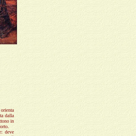
 orienta
ta dalla
ttono in
orto.
e: deve