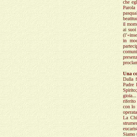
che egl
Parola
pasqua
beatitu
il mome
ai suoi
(l’«ins
in mod
partec
comuni
presenz
proclam
Una co
Dalla 
Padre 
Spirito
gioia..
riferit
con lo 
operata
La Chi
strume
eucaris
Siamo u