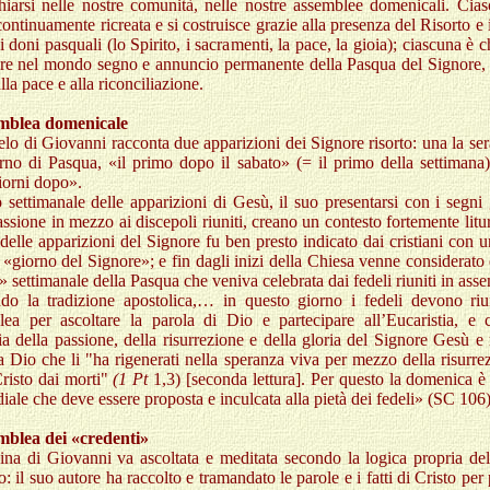
hiarsi nelle nostre comunità, nelle nostre assemblee domenicali. Cia
continuamente ricreata e si costruisce grazie alla presenza del Risorto e 
i doni pasquali (lo Spirito, i sacramenti, la pace, la gioia); ciascuna è 
ere nel mondo segno e annuncio permanente della Pasqua del Signore, 
alla pace e alla riconciliazione.
mblea domenicale
elo di Giovanni racconta due apparizioni dei Signore risorto: una la ser
rno di Pasqua, «il primo dopo il sabato» (= il primo della settimana);
iorni dopo».
o settimanale delle apparizioni di Gesù, il suo presentarsi con i segni 
assione in mezzo ai discepoli riuniti, creano un contesto fortemente litur
delle apparizioni del Signore fu ben presto indicato dai cristiani con
«giorno del Signore»; e fin dagli inizi della Chiesa venne considerato
 settimanale della Pasqua che veniva celebrata dai fedeli riuniti in ass
do la tradizione apostolica,… in questo giorno i fedeli devono riun
lea per ascoltare la parola di Dio e partecipare all’Eucaristia, e c
 della passione, della risurrezione e della gloria del Signore Gesù e
a Dio che li "ha rigenerati nella speranza viva per mezzo della risurre
risto dai morti"
(1 Pt
1,3) [seconda lettura]. Per questo la domenica è 
iale che deve essere proposta e inculcata alla pietà dei fedeli» (SC 106)
mblea dei «credenti»
ina di Giovanni va ascoltata e meditata secondo la logica propria del
: il suo autore ha raccolto e tramandato le parole e i fatti di Cristo per