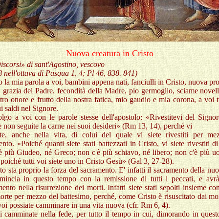
Nuova creatura in Cristo
scorsi» di sant'Agostino, vescovo
8 nell'ottava di Pasqua 1, 4; Pl 46, 838. 841)
 la mia parola a voi, bambini appena nati, fanciulli in Cristo, nuova pro
 grazia del Padre, fecondità della Madre, pio germoglio, sciame novell
tro onore e frutto della nostra fatica, mio gaudio e mia corona, a voi t
ui saldi nel Signore.
olgo a voi con le parole stesse dell'apostolo: «Rivestitevi del Signo
e non seguite la carne nei suoi desideri» (Rm 13, 14), perché vi
iate, anche nella vita, di colui del quale vi siete rivestiti per me
nto. «Poiché quanti siete stati battezzati in Cristo, vi siete rivestiti di
è più Giudeo, né Greco; non c'è più schiavo, né libero; non c'è più u
poiché tutti voi siete uno in Cristo Gesù» (Gal 3, 27-28).
to sta proprio la forza del sacramento. E' infatti il sacramento della nuo
mincia in questo tempo con la remissione di tutti i peccati, e avrà
nto nella risurrezione dei morti. Infatti siete stati sepolti insieme co
orte per mezzo del battesimo, perché, come Cristo è risuscitato dai mor
oi possiate camminare in una vita nuova (cfr. Rm 6, 4).
i camminate nella fede, per tutto il tempo in cui, dimorando in quest