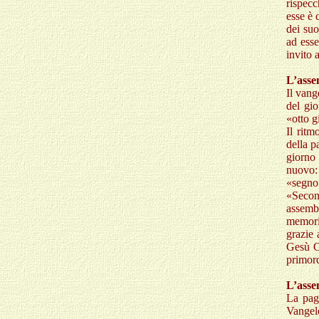
rispecc
esse è 
dei suo
ad ess
invito 
L’asse
Il vang
del gio
«otto g
Il ritm
della p
giorno 
nuovo: 
«segno»
«Secon
assemb
memoria
grazie 
Gesù C
primord
L’asse
La pag
Vangelo