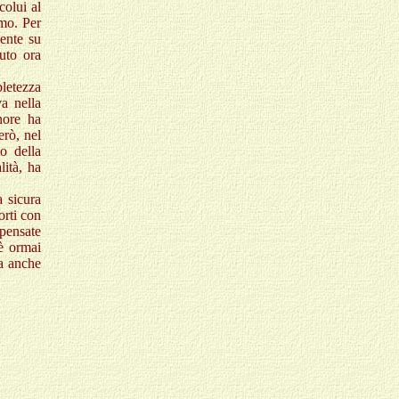
colui al
omo. Per
mente su
vuto ora
pletezza
va nella
nore ha
erò, nel
mo della
lità, ha
a sicura
orti con
 pensate
 è ormai
ra anche