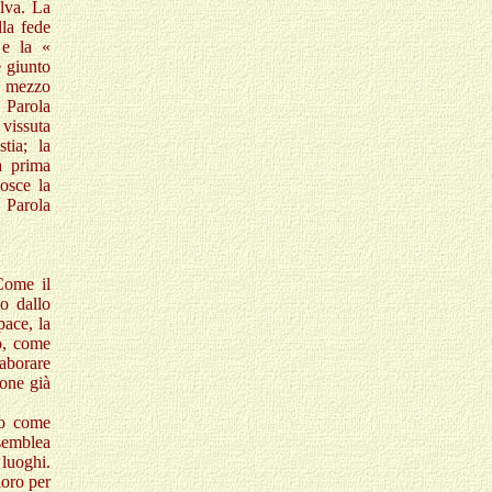
alva. La
la fede
 e la «
è giunto
in mezzo
a Parola
 vissuta
tia; la
a prima
osce la
a Parola
Come il
o dallo
pace, la
vo, come
laborare
ione già
do come
semblea
 luoghi.
loro per