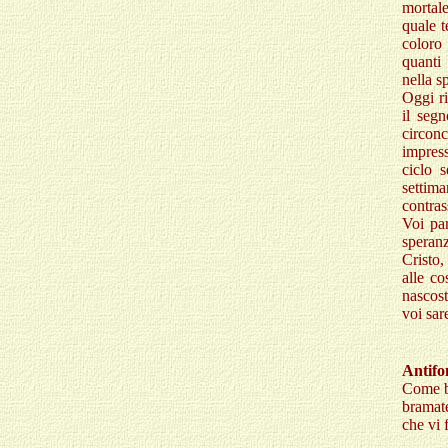
mortale
quale t
coloro 
quanti 
nella s
Oggi ri
il segn
circon
impress
ciclo s
settima
contras
Voi par
speranz
Cristo,
alle co
nascost
voi sar
Antifo
Come b
bramate
che vi 