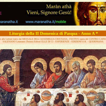
Liturgia del
la II Domenica di Pasqua - Anno A *
 alle Letture tratto dal MESSALE DELL'ASSEMBLEA CRISTIANA
- FESTIVO opera del CENTRO CATE
SALESIANO Leumann (Torino)
Editori ELLE DI CI - ESPERIENZE - EDIZIONI O.R. - QUERINIANA