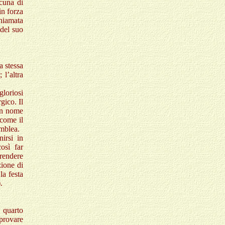
scuna di
in forza
chiamata
del suo
a stessa
 l’altra
gloriosi
gico. Il
 un nome
 come il
emblea.
irsi in
osì far
 rendere
zione di
la festa
.
 quarto
 provare