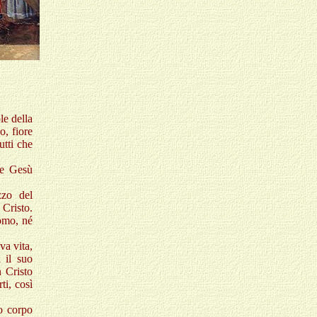
le della
o, fiore
utti che
re Gesù
zzo del
 Cristo.
omo, né
va vita,
 il suo
n Cristo
ti, così
o corpo