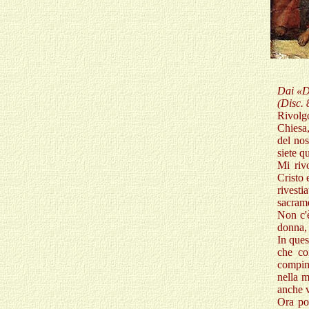
Dai «Di
(Disc. 
Rivolgo
Chiesa,
del nos
siete q
Mi riv
Cristo 
rivest
sacrame
Non c'
donna, 
In ques
che co
compime
nella m
anche v
Ora po