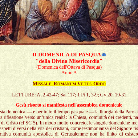
II DOMENICA DI PASQUA
"della Divina Misericordia"
(Domenica dell'Ottava di Pasqua)
Anno A
M
R
V
O
ISSALE
OMANUM
ETUS
RDO
LETTURE:
At 2,42-47
;
Sal 117;
1 Pt 1, 3-9
;
Gv 20, 19-31
Gesù risorto si manifesta nell'assemblea domenicale
ta domenica — e per tutto il tempo pasquale — la litur­gia della Parola
ra riflessione verso un’unica realtà: la Chiesa, comunità dei credenti, na
di Cristo (cf SC 5). In modo molto concreto, le singole domeniche me
 aspetti diversi della vita dei cristiani, come testimonianza del Signore ris
mitiva comunità apostolica di Gerusalemme non ha finito di esister