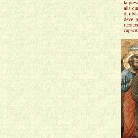
la pres
alla qu
di divi
deve p
ricono
capaci