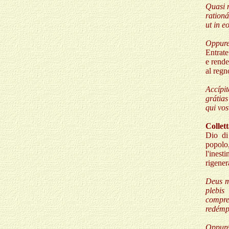
Quasi m
rationá
ut in e
Oppure
Entrate
e rende
al regn
Accípit
grátias
qui vos
Collet
Dio di
popolo
l'inest
rigener
Deus mi
plebis
compre
redémp
Oppure