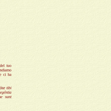
del tuo
endiamo
he ci ha
átæ tibi
egéntia
ne sunt