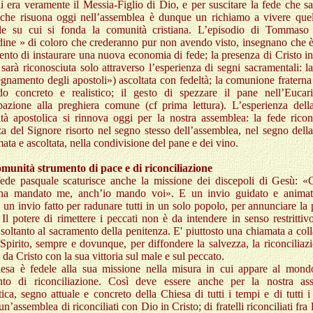
i era veramente il Messia-Figlio di Dio, e per suscitare la fede che s
 che risuona oggi nell’assemblea è dunque un richiamo a vivere quel
le su cui si fonda la comunità cristiana. L’episodio di Tommaso
dine » di coloro che crederanno pur non avendo visto, insegnano che 
nto di instaurare una nuova economia di fede; la presenza di Cristo 
 sarà riconosciuta solo attraverso l’esperienza di segni sacramentali: l
egnamento degli apostoli») ascoltata con fedeltà; la comunione fraterna
o concreto e realistico; il gesto di spezzare il pane nell’Eucaris
ipazione alla preghiera comune (cf prima lettura). L’esperienza dell
tà apostolica si rinnova oggi per la nostra assemblea: la fede ricon
a del Signore risorto nel segno stesso dell’assemblea, nel segno dell
ata e ascoltata, nella condivisione del pane e dei vino.
munità strumento di pace e di riconciliazione
fede pasquale scaturisce anche la missione dei discepoli di Gesù: «
ha mandato me, anch’io mando voi
».
E un invio guidato e animat
; un invio fatto per radunare tutti in un solo popolo, per annunciare la 
. Il potere di rimettere i peccati non è da intendere in senso restritti
o soltanto al sacramento della penitenza. E' piuttosto una chiamata a col
Spirito, sempre e dovunque, per diffondere la salvezza, la riconciliaz
 da Cristo con la sua vittoria sul male e sul peccato.
esa è fedele alla sua missione nella misura in cui appare al mon
nto di riconciliazione. Così deve essere anche per la nostra as
tica, segno attuale e concreto della Chiesa di tutti i tempi e di tutti i
n’assemblea di riconciliati con Dio in Cristo; di fratelli riconciliati fra 