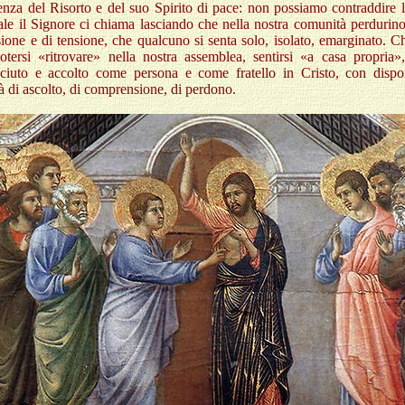
enza del Risorto e del suo Spirito di pace: non possiamo contraddire l
ale il Signore ci chiama lasciando che nella nostra comunità perdurin
sione e di tensione, che qualcuno si senta solo, isolato, emarginato. 
otersi «ritrovare» nella nostra assemblea, sentirsi «a casa propria»,
sciuto e accolto come persona e come fratello in Cristo, con disponi
tà
di
ascolto, di comprensione, di perdono.