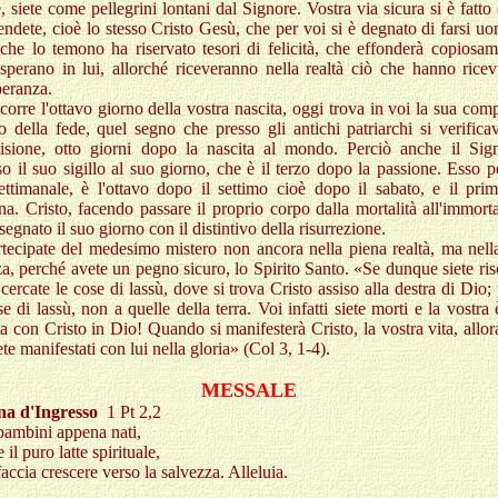
, siete come pellegrini lontani dal Signore. Vostra via sicura si è fatto 
endete, cioè lo stesso Cristo Gesù, che per voi si è degnato di farsi u
che lo temono ha riservato tesori di felicità, che effonderà copiosa
sperano in lui, allorché riceveranno nella realtà ciò che hanno rice
peranza.
corre l'ottavo giorno della vostra nascita, oggi trova in voi la sua com
o della fede, quel segno che presso gli antichi patriarchi si verifica
cisione, otto giorni dopo la nascita al mondo. Perciò anche il Sig
o il suo sigillo al suo giorno, che è il terzo dopo la passione. Esso p
ettimanale, è l'ottavo dopo il settimo cioè dopo il sabato, e il pri
na. Cristo, facendo passare il proprio corpo dalla mortalità all'immorta
segnato il suo giorno con il distintivo della risurrezione.
tecipate del medesimo mistero non ancora nella piena realtà, ma nell
a, perché avete un pegno sicuro, lo Spirito Santo. «Se dunque siete ris
 cercate le cose di lassù, dove si trova Cristo assiso alla destra di Dio;
se di lassù, non a quelle della terra. Voi infatti siete morti e la vostra
a con Cristo in Dio! Quando si manifesterà Cristo, la vostra vita, allo
ete manifestati con lui nella gloria» (Col 3, 1-4).
MESSALE
na d'Ingresso
1 Pt 2,2
ambini appena nati,
 il puro latte spirituale,
faccia crescere verso la salvezza. Alleluia.