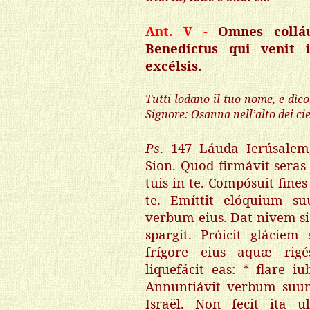
Ant. V
-
Omnes collá
Benedíctus qui venit
excélsis.
Tutti lodano il tuo nome, e dìc
Signore: Osanna nell’alto dei cie
Ps
. 147 Láuda Ierúsale
Sion. Quod firmávit seras
tuis in te. Compósuit fines 
te. Emíttit elóquium su
verbum eius. Dat nivem si
spargit. Próicit glácie
frígore eius aquæ rig
liquefácit eas: * flare 
Annuntiávit verbum suum
Israël. Non fecit ita 