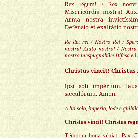
Rex régum! / Rex noster
Misericórdia nostra! Aux
Arma nostra invictíssi
Defénsio et exaltátio nostr
Re dei re! / Nostro Re! / Sper
nostra! Aiuto nostro! / Nostra
nostro inespugnábile! Difesa ed 
Christus vincit! Christus
Ipsi soli impérium, laus
sæculórum. Amen.
A lui solo, imperio, lode e giúbilo
Christus vincit! Christus reg
Témpora bona véniat! Pax Chr