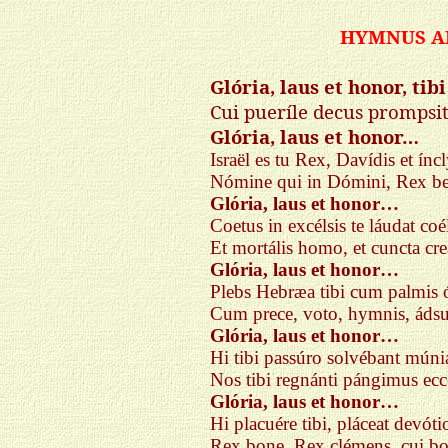
HYMNUS A
Glória, laus et honor, tib
Cui pueríle decus promps
Glória, laus et honor…
Israël es tu Rex, Davídis et íncl
Nómine qui in Dómini, Rex ben
Glória, laus et honor…
Coetus in excélsis te láudat co
Et mortális homo, et cuncta cre
Glória, laus et honor…
Plebs Hebræa tibi cum palmis ó
Cum prece, voto, hymnis, ádsu
Glória, laus et honor…
Hi tibi passúro solvébant múnia
Nos tibi regnánti pángimus ecc
Glória, laus et honor…
Hi placuére tibi, pláceat devóti
Rex bone, Rex clémens, cui bo