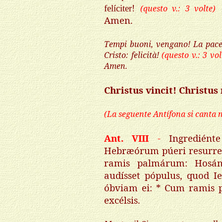
felíciter!
(questo v.: 3 volte)
Amen.
Tempi buoni, vengano! La pace 
Cristo: felicità!
(questo v.: 3 vol
Amen.
Christus vincit! Christus
(La seguente Antífona si canta 
Ant. VIII
-
Ingrediénte
Hebræórum púeri resurre
ramis palmárum: Hosánn
audísset pópulus, quod I
óbviam ei: * Cum ramis 
excélsis.