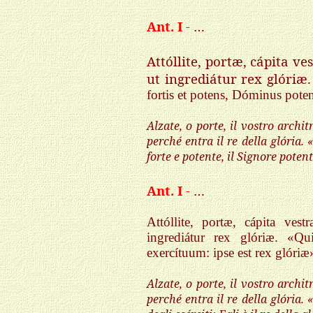
Ant. I
-
…
Attóllite, portæ, cápita ves
ut ingrediátur rex glóriæ
fortis et potens, Dóminus poten
Alzate, o porte, il vostro archit
perché entra il re della glória. 
forte e potente, il Signore pote
Ant. I
-
…
Attóllite, portæ, cápita vest
ingrediátur rex glóriæ. «Q
exercítuum: ipse est rex glóriæ
Alzate, o porte, il vostro archit
perché entra il re della glória. 