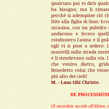
qualcuno poi vi dirà qualc
ha bisogno, ma li riman
perché si adempisse ciò c
Dite alla figlia di Sion: Ec
un'asina, con un puledro f
andarono e fecero quel
condussero l'asina e il pul
egli vi si pose a sedere.
mantelli sulla strada ment
e li stendevano sulla via.
che veniva dietro, grid
Benedetto colui che vien
più alto dei cieli!
M. - Laus tibi Christe.
DE PROCESSIÓN
(
Il sacerdote accede all’Altare, 