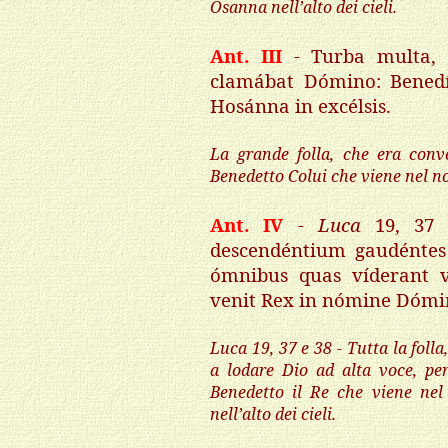
Osanna nell’alto dei cieli.
Ant. III
- Turba multa,
clamábat Dómino: Benedí
Hosánna in excélsis.
La grande folla, che era conv
Benedetto Colui che viene nel no
Ant. IV
-
Luca
19, 37
descendéntium gaudénte
ómnibus quas víderant vi
venit Rex in nómine Dómini
Luca
19, 37 e 38 - Tutta la fol
a lodare Dio ad alta voce, per 
Benedetto il Re che viene nel
nell’alto dei cieli.