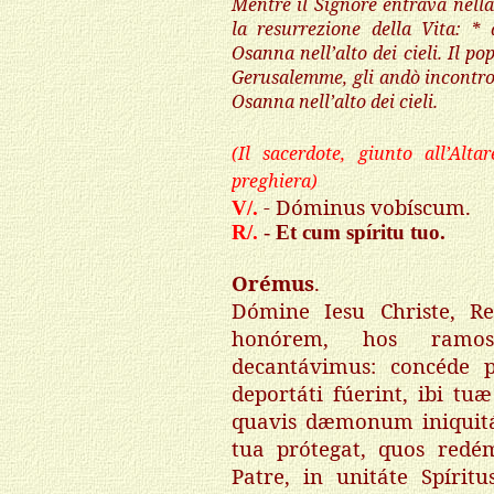
Mentre il Signore entrava nella
la resurrezione della Vita: 
Osanna nell’alto dei cieli. Il p
Gerusalemme, gli andò incontro
Osanna nell’alto dei cieli.
(Il sacerdote, giunto all’Alta
preghiera)
- Dóminus vobíscum.
V/.
R/.
-
Et cum spíritu tuo.
Orémus
.
Dómine Iesu Christe, R
honórem, hos ramos 
decantávimus: concéde 
deportáti fúerint, ibi tuæ
quavis dæmonum iniquitáte
tua prótegat, quos redé
Patre, in unitáte Spírit