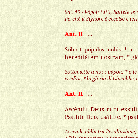
Sal
. 46 - Pòpoli tutti, battete l
Perché il Signore è eccelso e terr
Ant. II
-
…
Súbicit pópulos nobis * et 
hereditátem nostram, * gl
Sottomette a noi i pòpoli, * e le
eredità, * la glòria di Giacobbe,
Ant. II
-
…
Ascéndit Deus cum exsul
Psállite Deo, psállite, * psá
Ascende Iddio tra l’esultazione, 