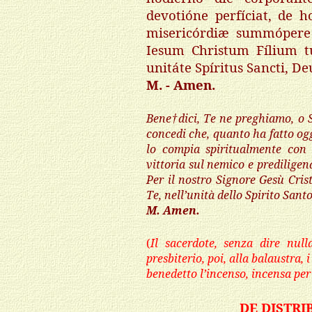
devotióne perfíciat, de h
misericórdiæ summópere
Iesum Christum Fílium t
unitáte Spíritus Sancti, 
M. - Amen.
Bene†dici, Te ne preghiamo, o S
concedi che, quanto ha fatto og
lo compia spiritualmente con 
vittoria sul nemico e predilige
Per il nostro Signore Gesù Crist
Te, nell’unità dello Spirito Santo,
M. Amen.
(
Il sacerdote, senza dire null
presbiterio, poi, alla balaustra, i
benedetto l’incenso, incensa per
DE DISTR