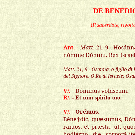
DE BENED
(
Il sacerdote, rivolt
Ant
. -
Matt
. 21, 9 - Hosánn
nómine Dómini. Rex Israël
Matt
. 21, 9 - Osanna, o figlio 
del Signore. O Re di Israele: Osan
-
Dóminus vobíscum.
V/.
R/.
- Et cum spìritu tuo.
-
Orémus
.
V/.
Béne†dic, quæsumus, Dóm
ramos: et præsta; ut, quo
hodiérno die corporálit