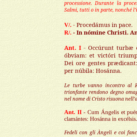
processione. Durante la proce
Salmi, tutti o in parte, nonché l
- Procedámus in pace.
V/.
- In nómine Christi. 
R/.
Ant. I
- Occúrunt turbæ 
óbviam: et victóri trium
Dei ore gentes prædicant:
per núbila: Hosánna.
Le turbe vanno incontro al R
trionfante rendono degno omagg
nel nome di Cristo risuona nell’
Ant. II
- Cum Ángelis et puéri
clamántes: Hosánna in excélsis
Fedeli con gli Àngeli e coi fan