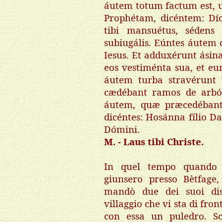
áutem totum factum est, u
Prophétam, dicéntem: Díci
tibi mansuétus, sédens
subiugális. Eúntes áutem di
Iesus. Et adduxérunt ásin
eos vestiménta sua, et eu
áutem turba stravérunt 
cædébant ramos de arbór
áutem, quæ præcedébant
dicéntes: Hosánna fílio D
Dómini.
M. - Laus tibi Christe.
In quel tempo quando 
giunsero presso Bètfage,
mandò due dei suoi dis
villaggio che vi sta di fron
con essa un puledro. Sc