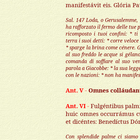
manifestávit eis. Glória P
Sal
. 147 Loda, o Gerusalemme, i
ha rafforzato il fermo delle tue p
ricomposto i tuoi confini: * ti
terra i suoi detti: * corre veloc
* sparge la brina come cénere. G
al suo freddo le acque si gélano
comanda di soffiare al suo ve
parola a Giacobbe: * la sua legge 
con le nazioni: * non ha manifes
Ant. V
-
Omnes colláuda
Ant. VI
-
Fulgéntibus palm
huic omnes occurrámus cum
et dicéntes: Benedíctus D
Con splendide palme ci siamo 