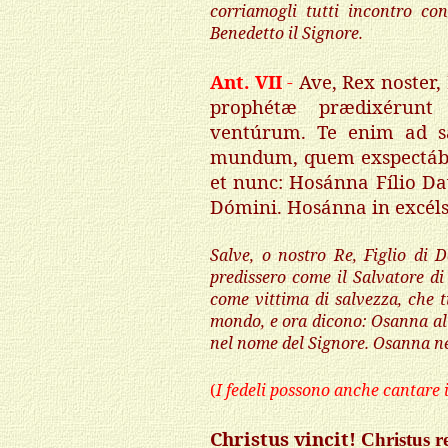
corriamogli tutti incontro con
Benedetto il Signore.
Ant. VII
-
Ave, Rex noster,
prophétæ prædixérunt
ventúrum. Te enim ad s
mundum, quem exspectába
et nunc: Hosánna Fílio Da
Dómini. Hosánna in excéls
Salve, o nostro Re, Figlio di 
predissero come il Salvatore di
come vittima di salvezza, che tu
mondo, e ora dicono: Osanna al 
nel nome del Signore. Osanna nel
(
I fedeli possono anche cantare 
Christus vincit!
Christus r