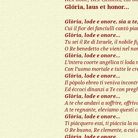
Glória, laus et honor…
Glòria, lode e onore, sia a t
Cui il fior dei fanciulli cantò p
Glòria, lode e onore…
Tu sei il Re di Israele, il nobile f
O Re benedetto che vieni nel no
Glòria, lode e onore…
L’intera coorte angélica ti loda ne
Con l’uomo mortale e tutte le cr
Glòria, lode e onore…
Il pòpolo ebreo ti veniva incont
Ed éccoci dinanzi a Te con preghi
Glòria, lode e onore…
A te che andavi a soffrire, offrív
A te regnante, eleviamo questi c
Glòria, lode e onore…
Ti piácquero essi, ti piáccia la 
O Re buono, Re clemente, a cui 
Glòria, lode e onore…