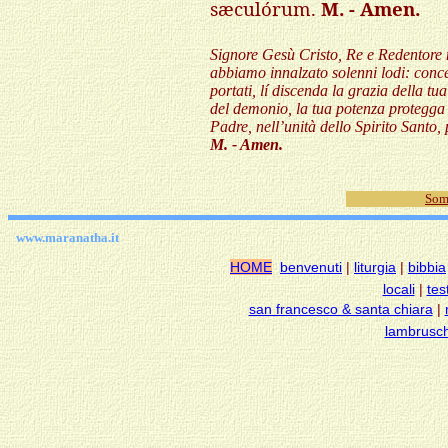
sæculórum.
M. - Amen.
Signore Gesù Cristo, Re e Redentore n
abbiamo innalzato solenni lodi: conc
portati, lí discenda la grazia della tu
del demonio, la tua potenza protegga i
Padre, nell’unità dello Spirito Santo, pe
M. - Amen.
Som
www.maranatha.it
HOME
benvenuti
|
liturgia
|
bibbia
locali
|
tes
san francesco & santa chiara
|
lambrusch