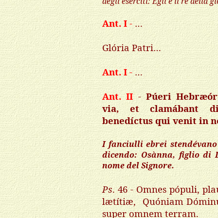
degli esérciti: Egli è il re della g
Ant. I
-
…
Glória Patri…
Ant. I
-
…
Ant. II
-
Púeri Hebræór
via, et clamábant di
benedíctus qui venit in
I fanciulli ebrei stendévano
dicendo: Osànna, figlio di 
nome del Signore.
Ps
. 46 - Omnes pópuli, pl
lætítiæ, Quóniam Dóminus 
super omnem terram.