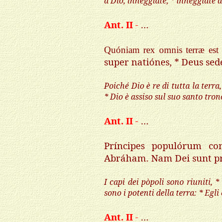
a Dio, inneggiate, * inneggiate a
Ant. II
-
…
Quóniam rex omnis terræ est
super natiónes, * Deus se
Poiché Dio è re di tutta la terra
* Dio è assiso sul suo santo tron
Ant. II
-
…
Príncipes populórum co
Abráham. Nam Dei sunt pró
I capi dei pòpoli sono riuniti, 
sono i potenti della terra: * Egli 
Ant. II
-
…