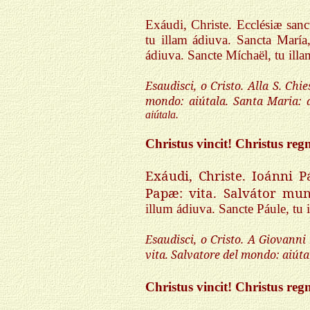
Exáudi, Christe. Ecclésiæ san
tu illam ádiuva. Sancta María,
ádiuva. Sancte Míchaël, tu ill
Esaudisci, o Cristo. Alla S. Chi
mondo: aiútala. Santa Maria: a
aiútala.
Christus vincit! Christus reg
Exáudi, Christe. Ioánni P
Papæ: vita. Salvátor mun
illum ádiuva. Sancte Páule, tu
Esaudisci, o Cristo. A Giovann
vita. Salvatore del mondo: aiúta
Christus vincit! Christus reg