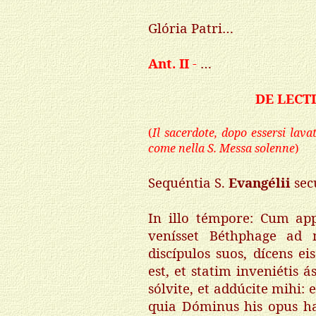
Glória Patri…
Ant. II
-
…
DE LECT
(
Il sacerdote, dopo essersi lava
come nella S. Messa solenne
)
Sequéntia S.
Evangélii
se
In illo témpore: Cum app
venísset Béthphage ad 
discípulos suos, dícens ei
est, et statim inveniétis
sólvite, et addúcite mihi: e
quia Dóminus his opus hab