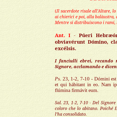
(
Il sacerdote risale all’Altare, l
ai chierici e poi, alla balàustra,
Mentre si distribuíscono i rami,
Ant. I
-
Púeri Hebræór
obviavérunt Dómino, cl
excélsis.
I fanciulli ebrei, recando
Signore, acclamando e dicend
Ps
. 23, 1-2, 7-10 - Dómini est
et qui hábitant in eo. Nam i
flúmina firmávit eum.
Sal
. 23, 1-2, 7-10 - Del Signor
coloro che lo abitano. Poiché E
l’ha consolidato.