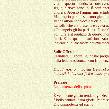
vita in questo mondo, la conserverà
segua, e dove sono io, là sarà anch
onorerà. Adesso l’anima mia è turb
Ma proprio per questo sono giunto a 
Venne allora una voce dal cielo: «L’h
La folla, che era presente e aveva ud
«Un angelo gli ha parlato». Disse
voi. Ora è il giudizio di questo mo
fuori. E io, quando sarò innalzato 
indicare di quale morte doveva mori
Sulle Offerte
Esaudisci, Signore, le, nostre pregh
della fede, trasformaci con la potenz
Exáudi nos, omnípotens Deus, et fá
imbuísti, huius sacrifícii tríbuas o
Prefazio
La penitenza dello spirito
È veramente giusto renderti grazie,
è bello cantare la tua gloria, Padre s
Dio onnipotente ed eterno: