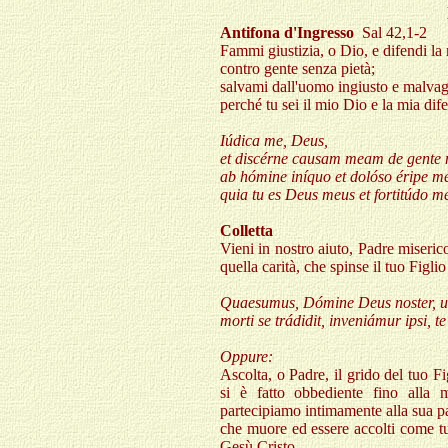
Antifona d'Ingresso
Sal 42,1-2
Fammi giustizia, o Dio, e difendi la
contro gente senza pietà;
salvami dall'uomo ingiusto e malvag
perché tu sei il mio Dio e la mia dife
Iúdica me, Deus,
et discérne causam meam de gente 
ab hómine iníquo et dolóso éripe m
quia tu es Deus meus et fortitúdo m
Colletta
Vieni in nostro aiuto, Padre miseri
quella carità, che spinse il tuo Figlio
Quaesumus, Dómine Deus noster, ut i
morti se trádidit, inveniámur ipsi, 
Oppure:
Ascolta, o Padre, il grido del tuo Fi
si è fatto obbediente fino alla 
partecipiamo intimamente alla sua pa
che muore ed essere accolti come tu
Gesù Cristo...