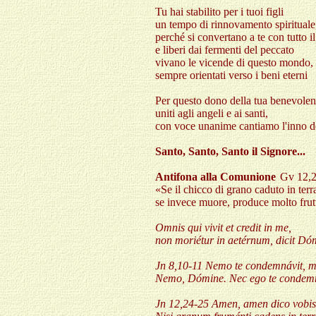
Tu hai stabilito per i tuoi figli
un tempo di rinnovamento spirituale
perché si convertano a te con tutto il
e liberi dai fermenti del peccato
vivano le vicende di questo mondo,
sempre orientati verso i beni eterni
Per questo dono della tua benevolen
uniti agli angeli e ai santi,
con voce unanime cantiamo l'inno de
Santo, Santo, Santo il Signore...
Antifona alla Comunione
Gv 12,
«Se il chicco di grano caduto in ter
se invece muore, produce molto frut
Omnis qui vivit et credit in me,
non moriétur in aetérnum, dicit Dó
Jn 8,10-11 Nemo te condemnávit, m
Nemo, Dómine. Nec ego te condemn
Jn 12,24-25 Amen, amen dico vobis