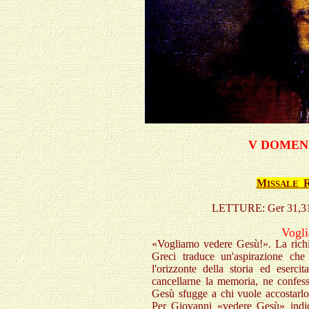
V DOMEN
M
ISSALE
LETTURE:
Ger 31,3
Vogl
«Vogliamo vedere Gesù!». La richi
Greci traduce un'aspirazione che
l'orizzonte della storia ed eserci
cancellarne la memoria, ne confess
Gesù sfugge a chi vuole accostarlo 
Per Giovanni «vedere Gesù» indica