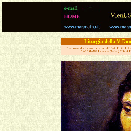
Liturgia
della V Do
Commento alle Letture tratto dal MESSALE DEL
SALESIANO Leumann (Torino)
Editori