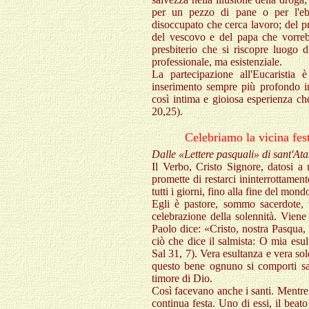
per un pezzo di pane o per l'ebb
disoccupato che cerca lavoro; del p
del vescovo e del papa che vorreb
presbiterio che si riscopre luogo
professionale, ma esistenziale.
La partecipazione all'Eucaristia
inserimento sempre più profondo in 
così intima e gioiosa esperienza c
20,25).
Celebriamo la vicina fest
Dalle «Lettere pasquali» di sant'At
Il Verbo, Cristo Signore, datosi a 
promette di restarci ininterrottamen
tutti i giorni, fino alla fine del mon
Egli è pastore, sommo sacerdote, 
celebrazione della solennità. Viene
Paolo dice: «Cristo, nostra Pasqua,
ciò che dice il salmista: O mia esu
Sal 31, 7). Vera esultanza e vera sol
questo bene ognuno si comporti sa
timore di Dio.
Così facevano anche i santi. Mentre 
continua festa. Uno di essi, il beat