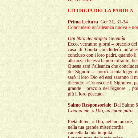
LITURGIA DELLA PAROLA
Prima Lettura
Ger 31, 31-34
Concluderò un’alleanza nuova e non 
Dal libro del profeta Geremìa
Ecco, verranno giorni – oracolo del 
casa di Giuda concluderò un’all
concluso con i loro padri, quando li p
alleanza che essi hanno infranto, be
Questa sarà l’alleanza che concluder
del Signore –: porrò la mia legge de
sarò il loro Dio ed essi saranno il m
dicendo: «Conoscete il Signore», pe
grande – oracolo del Signore –, poi
più il loro peccato.
Salmo Responsoriale
Dal Salmo 
Crea in me, o Dio, un cuore puro.
Pietà di me, o Dio, nel tuo amore;
nella tua grande misericordia
cancella la mia iniquità.