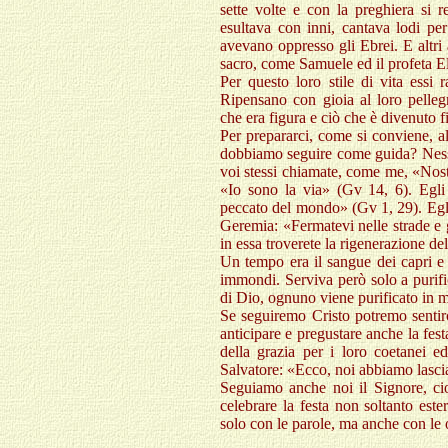
sette volte e con la preghiera si 
esultava con inni, cantava lodi per
avevano oppresso gli Ebrei. E altri
sacro, come Samuele ed il profeta El
Per questo loro stile di vita essi 
Ripensano con gioia al loro pellegr
che era figura e ciò che è divenuto f
Per prepararci, come si conviene, a
dobbiamo seguire come guida? Nessun
voi stessi chiamate, come me, «Nost
«Io sono la via» (Gv 14, 6). Egli 
peccato del mondo» (Gv 1, 29). Egli
Geremia: «Fermatevi nelle strade e gu
in essa troverete la rigenerazione de
Un tempo era il sangue dei capri e 
immondi. Serviva però solo a purifi
di Dio, ognuno viene purificato in m
Se seguiremo Cristo potremo sentirc
anticipare e pregustare anche la festa
della grazia per i loro coetanei e
Salvatore: «Ecco, noi abbiamo lascia
Seguiamo anche noi il Signore, ci
celebrare la festa non soltanto est
solo con le parole, ma anche con le 