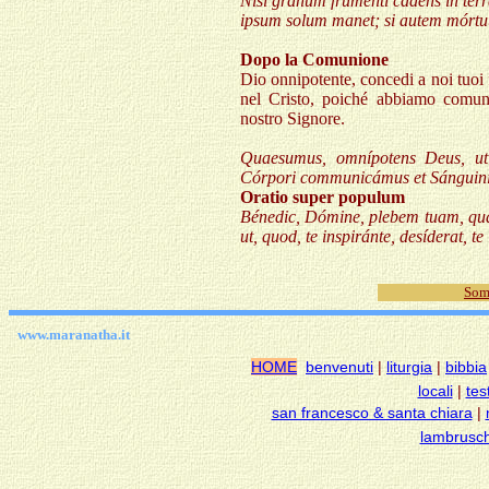
Nisi granum fruménti cadens in ter
ipsum solum manet; si autem mórtuu
Dopo la Comunione
Dio onnipotente, concedi a noi tuoi
nel Cristo, poiché abbiamo comun
nostro Signore.
Quaesumus, omnípotens Deus, ut
Córpori communicámus et Sánguini. 
Oratio super populum
Bénedic, Dómine, plebem tuam, quae
ut, quod, te inspiránte, desíderat, t
Som
www.maranatha.it
HOME
benvenuti
|
liturgia
|
bibbia
locali
|
tes
san francesco & santa chiara
|
lambrusch