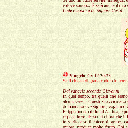
Se uno mi vuole servire, mi segua, d
e dove sono io, là sarà anche il mio 
Lode e onore a te, Signore Gesù!
Vangelo
Gv 12,20-33
S
e il chicco di grano caduto in terr
Dal vangelo secondo Giovanni
In quel tempo, tra quelli che erano 
alcuni Greci. Questi si avvicinaron
domandarono: «Signore, vogliamo 
Filippo andò a dirlo ad Andrea, e p
rispose loro: «È venuta l’ora che il F
io vi dico: se il chicco di grano, 
muore, produce molto frutto. Chi am