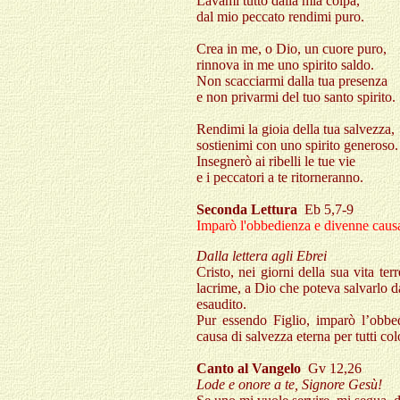
Lavami tutto dalla mia colpa,
dal mio peccato rendimi puro.
Crea in me, o Dio, un cuore puro,
rinnova in me uno spirito saldo.
Non scacciarmi dalla tua presenza
e non privarmi del tuo santo spirito.
Rendimi la gioia della tua salvezza,
sostienimi con uno spirito generoso.
Insegnerò ai ribelli le tue vie
e i peccatori a te ritorneranno.
Seconda Lettura
Eb 5,7-9
Imparò l'obbedienza e divenne causa
Dalla lettera agli Ebrei
Cristo, nei giorni della sua vita ter
lacrime, a Dio che poteva salvarlo d
esaudito.
Pur essendo Figlio, imparò l’obbed
causa di salvezza eterna per tutti co
Canto al Vangelo
Gv 12,26
Lode e onore a te, Signore Gesù!