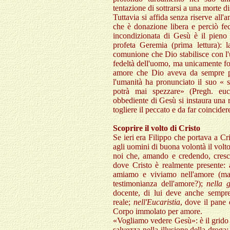
tentazione di sottrarsi a una morte 
Tuttavia si affida senza riserve all
che è donazione libera e perciò feco
incondizionata di Gesù è il pieno
profeta Geremia (prima lettura): 
comunione che Dio stabilisce con l'
fedeltà dell'uomo, ma unicamente fond
amore che Dio aveva da sempre pr
l'umanità ha pronunciato il suo « 
potrà mai spezzare» (Pregh. euc.
obbediente di Gesù si instaura una 
togliere il peccato e da far coincide
Scoprire il volto di Cristo
Se ieri era Filippo che portava a Cri
agli uomini di buona volontà il volto
noi che, amando e credendo, cresc
dove Cristo è realmente presente: 
amiamo e viviamo nell'amore (ma 
testimonianza dell'amore?);
nella 
docente, di lui deve anche sempre 
reale;
nell'Eucaristia
, dove il pane 
Corpo immolato per amore.
«Vogliamo vedere Gesù»: è il grido
salvezza nella illusione della droga;