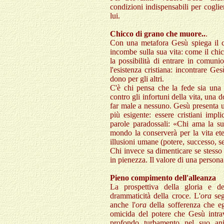
condizioni indispensabili per cogli
lui.
Chicco di grano che muore..
.
Con una metafora Gesù spiega il co
incombe sulla sua vita: come il chi
la possibilità di entrare in comuni
l'esistenza cristiana: incontrare Ge
dono per gli altri.
C'è chi pensa che la fede sia una 
contro gli infortuni della vita, una
far male a nessuno. Gesù presenta 
più esigente: essere cristiani impl
parole paradossali: «Chi ama la sua
mondo la conserverà per la vita et
illusioni umane (potere, successo, sen
Chi invece sa dimenticare se stesso e
in pienezza. Il valore di una persona
Pieno compimento dell'alleanza
La prospettiva della gloria e de
drammaticità della croce. L'
ora
seg
anche l'
ora
della sofferenza che eg
omicida del potere che Gesù intr
profondo turbamento nel suo ani