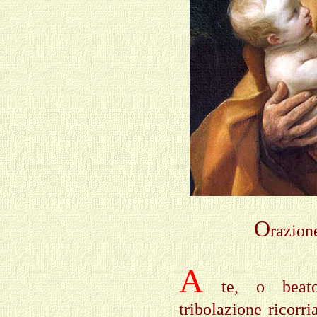
O
razion
A
te, o beato 
tribolazione ricorr