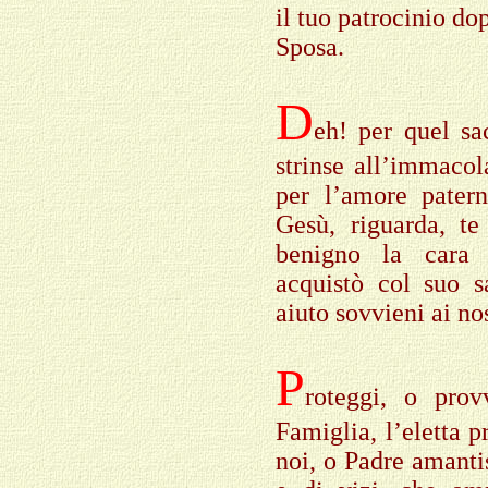
il tuo patrocinio do
Sposa.
D
eh! per quel sac
strinse all’immaco
per l’amore patern
Gesù, riguarda, t
benigno la cara 
acquistò col suo s
aiuto sovvieni ai nos
P
roteggi, o prov
Famiglia, l’eletta p
noi, o Padre amantis