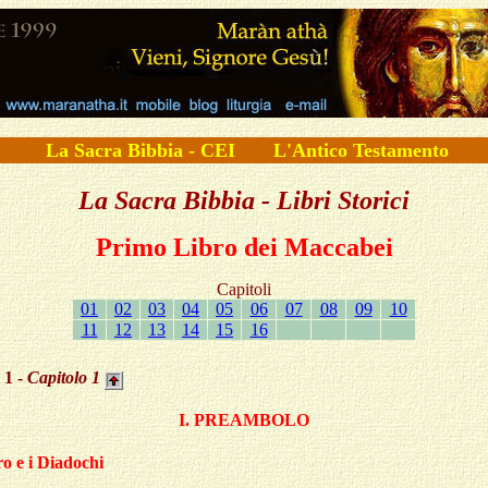
La Sacra Bibbia - CEI
L'Antico Testamento
La Sacra Bibbia - Libri Storici
Primo Libro dei Maccabei
Capitoli
01
02
03
04
05
06
07
08
09
10
11
12
13
14
15
16
 1 -
Capitolo
1
I. PREAMBOLO
o e i Diadochi