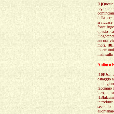
[1]
Queste 
regione d
comincian
della terr
si ridusse
forze inge
questo c
luogotenen
ancora vi
morì.
[8]
I
morte tutt
mali sulla 
Antioco E
[10]
Uscì d
ostaggio a
quei gior
facciamo l
loro, ci 
[13]
alcun
introdurr
secondo 
allontanar