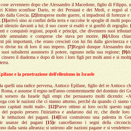
cose avvennero dopo che Alessandro il Macedone, figlio di Filippo, us
ei Kittim sconfisse Dario, re dei Persiani e dei Medi, e regnò al 
do dalla Grecia.
[2]
Intraprese molte guerre, si impadronì di fortezze e 
a;
[3]
arrivò sino ai confini della terra e raccolse le spoglie di molti popol
 al silenzio davanti a lui; il suo cuore si esaltò e si gonfiò di orgoglio.
nti e conquistò regioni, popoli e principi, che divennero suoi tributar
adde ammalato e comprese che stava per morire.
[6]
Allora chia
ti più importanti, che erano cresciuti con lui fin dalla giovinezza e
vo divise tra di loro il suo impero.
[7]
Regnò dunque Alessandro dod
 suoi subalterni assunsero il potere, ognuno nella sua regione;
[9]
d
i cinsero il diadema e dopo di loro i loro figli per molti anni e si molti
terra.
pifane e la penetrazione dell'ellenismo in Israele
a quelli una radice perversa, Antioco Epìfane, figlio del re Antioco ch
 Roma, e assunse il regno nell'anno centotrentasette del dominio dei G
ni sorsero da Israele figli empi che persuasero molti dicendo: 
ega con le nazioni che ci stanno attorno, perché da quando ci siamo 
sono capitati molti mali».
[12]
Parve ottimo ai loro occhi questo rag
i del popolo presero l'iniziativa e andarono dal re, che diede loro 
e le istituzioni dei pagani.
[14]
Essi costruirono una palestra in G
le usanze dei pagani
[15]
e cancellarono i segni della circonci
ono dalla santa alleanza; si unirono alle nazioni pagane e si vendettero 