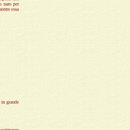
o nato per
mentre essa
o in grande
ostringere