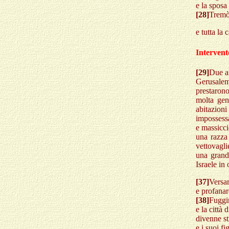
e la sposa 
[28]
Tremò 
e tutta la
Intervento
[29]
Due an
Gerusale
prestarono
molta gen
abitazio
impossess
e massicci
una razza 
vettovagl
una grand
Israele i
[37]
Versar
e profanar
[38]
Fuggir
e la città 
divenne st
e i suoi f