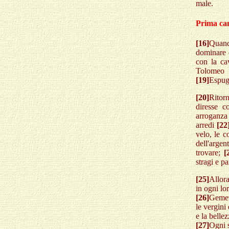
male.
Prima cam
[16]
Quando
dominare 
con la ca
Tolomeo f
[19]
Espugn
[20]
Ritor
diresse c
arroganza 
arredi
[22
velo, le c
dell'argen
trovare;
[
stragi e p
[25]
Allora
in ogni lo
[26]
Gemett
le vergini
e la belle
[27]
Ogni s