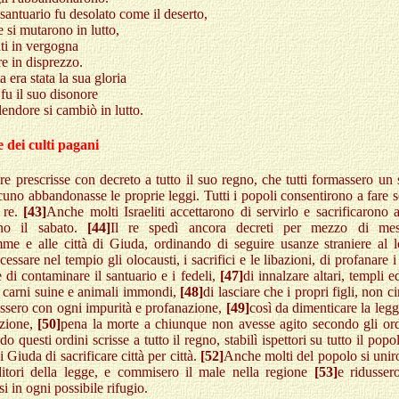
 santuario fu desolato come il deserto,
e si mutarono in lutto,
ati in vergogna
re in disprezzo.
 era stata la sua gloria
 fu il suo disonore
plendore si cambiò in lutto.
e dei culti pagani
 re prescrisse con decreto a tutto il suo regno, che tutti formassero un
cuno abbandonasse le proprie leggi. Tutti i popoli consentirono a fare 
l re.
[43]
Anche molti Israeliti accettarono di servirlo e sacrificarono a
ono il sabato.
[44]
Il re spedì ancora decreti per mezzo di mes
me e alle città di Giuda, ordinando di seguire usanze straniere al l
 cessare nel tempio gli olocausti, i sacrifici e le libazioni, di profanare i
e di contaminare il santuario e i fedeli,
[47]
di innalzare altari, templi e
e carni suine e animali immondi,
[48]
di lasciare che i propri figli, non ci
ssero con ogni impurità e profanazione,
[49]
così da dimenticare la leg
uzione,
[50]
pena la morte a chiunque non avesse agito secondo gli ordi
o questi ordini scrisse a tutto il regno, stabilì ispettori su tutto il popo
di Giuda di sacrificare città per città.
[52]
Anche molti del popolo si unir
raditori della legge, e commisero il male nella regione
[53]
e ridusser
i in ogni possibile rifugio.