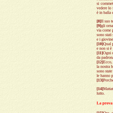
si comme
vedere lo 
è in balìa 
[8]
Il suo 
[9]
gli orn
via come 
sono stati
e i giovin
[10]
Qual 
e non si è
[11]
Ogni o
da padrona
[12]
Ecco, 
la nostra b
sono state
le hanno p
[13]
Perch
[14]
Mattat
lutto.
La prova 
[15]
Ora v