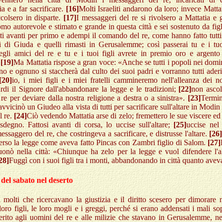
ia e a far sacrificare.
[16]
Molti Israeliti andarono da loro; invece Mattat
accolsero in disparte.
[17]
I messaggeri del re si rivolsero a Mattatia e g
mo autorevole e stimato e grande in questa città e sei sostenuto da figli 
tti avanti per primo e adempi il comando del re, come hanno fatto tutti
i di Giuda e quelli rimasti in Gerusalemme; così passerai tu e i tuoi
gli amici del re e tu e i tuoi figli avrete in premio oro e argento
.
[19]
Ma Mattatia rispose a gran voce: «Anche se tutti i popoli nei domin
no e ognuno si staccherà dal culto dei suoi padri e vorranno tutti aderi
[20]
io, i miei figli e i miei fratelli cammineremo nell'alleanza dei no
rdi il Signore dall'abbandonare la legge e le tradizioni;
[22]
non ascol
 re per deviare dalla nostra religione a destra o a sinistra».
[23]
Termin
 avvicinò un Giudeo alla vista di tutti per sacrificare sull'altare in Modin
l re.
[24]
Ciò vedendo Mattatia arse di zelo; fremettero le sue viscere ed e
sdegno. Fattosi avanti di corsa, lo uccise sull'altare;
[25]
uccise ne
essaggero del re, che costringeva a sacrificare, e distrusse l'altare.
[26
erso la legge come aveva fatto Pincas con Zambri figlio di Salom.
[27]
uonò nella città: «Chiunque ha zelo per la legge e vuol difendere l'
28]
Fuggì con i suoi figli tra i monti, abbandonando in città quanto avev
del sabato nel deserto
 molti che ricercavano la giustizia e il diritto scesero per dimorare 
loro figli, le loro mogli e i greggi, perché si erano addensati i mali sop
erito agli uomini del re e alle milizie che stavano in Gerusalemme, nel