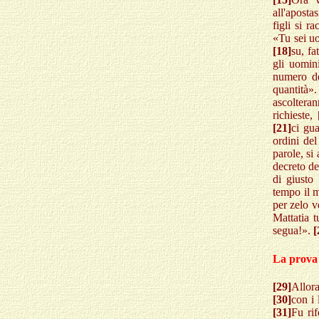
all'apostas
figli si r
«Tu sei uo
[18]
su, fa
gli uomin
numero de
quantità»
ascolteran
richieste,
[21]
ci gua
ordini del
parole, si
decreto de
di giusto 
tempo il m
per zelo v
Mattatia t
segua!».
[
La prova 
[29]
Allora
[30]
con i 
[31]
Fu rif