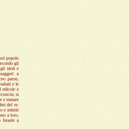
 sol popolo
secondo gli
gli idoli e
saggeri a
oro paese,
 sabati e le
d edicole e
rconcisi, si
ge e mutare
ni del re.
lo e intimò
ono a loro,
o Israele a