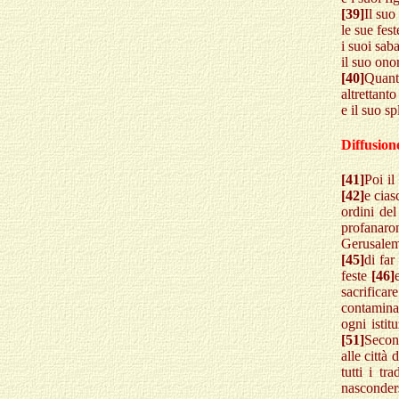
[39]
Il suo
le sue fest
i suoi sab
il suo ono
[40]
Quanta
altrettanto
e il suo s
Diffusion
[41]
Poi il
[42]
e cias
ordini de
profanar
Gerusalem
[45]
di far
feste
[46]
sacrificar
contamina
ogni istit
[51]
Second
alle città 
tutti i t
nasconders