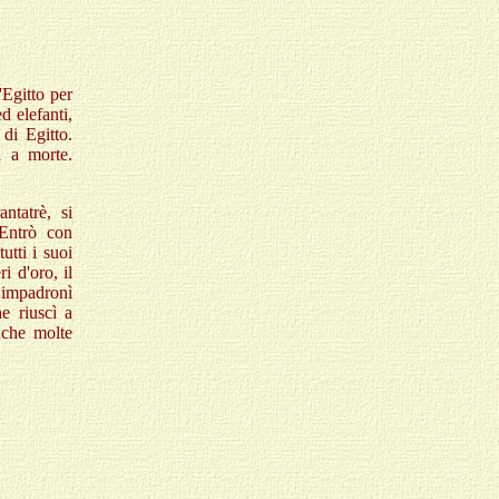
'Egitto per
d elefanti,
di Egitto.
i a morte.
ntatrè, si
Entrò con
utti i suoi
ri d'oro, il
 impadronì
he riuscì a
nche molte