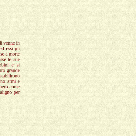
li venne in
ed essi gli
ise a morte
usse le sue
bini e si
muro grande
stabilirono
ono armi e
nnero come
maligno per