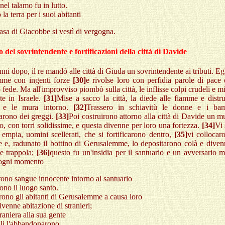
nel talamo fu in lutto.
la terra per i suoi abitanti
 casa di Giacobbe si vestì di vergogna.
 del sovrintendente e fortificazioni della città di Davide
ni dopo, il re mandò alle città di Giuda un sovrintendente ai tributi. Eg
mme con ingenti forze
[30]
e rivolse loro con perfidia parole di pace 
 fede. Ma all'improvviso piombò sulla città, le inflisse colpi crudeli e m
te in Israele.
[31]
Mise a sacco la città, la diede alle fiamme e distr
ni e le mura intorno.
[32]
Trassero in schiavitù le donne e i bam
arono dei greggi.
[33]
Poi costruirono attorno alla città di Davide un 
o, con torri solidissime, e questa divenne per loro una fortezza.
[34]
Vi 
empia, uomini scellerati, che si fortificarono dentro,
[35]
vi collocar
ie e, radunato il bottino di Gerusalemme, lo depositarono colà e dive
e trappola;
[36]
questo fu un'insidia per il santuario e un avversario 
n ogni momento
ono sangue innocente intorno al santuario
ono il luogo santo.
ono gli abitanti di Gerusalemme a causa loro
divenne abitazione di stranieri;
raniera alla sua gente
igli l'abbandonarono.