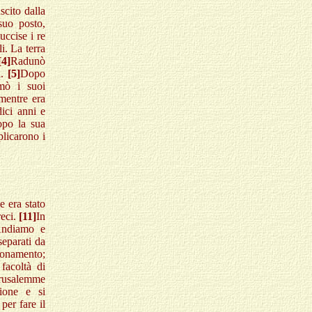
cito dalla
suo posto,
uccise i re
i. La terra
[4]
Radunò
i.
[5]
Dopo
mò i suoi
 mentre era
ici anni e
opo la sua
plicarono i
e era stato
reci.
[11]
In
«Andiamo e
separati da
ionamento;
facoltà di
erusalemme
sione e si
per fare il