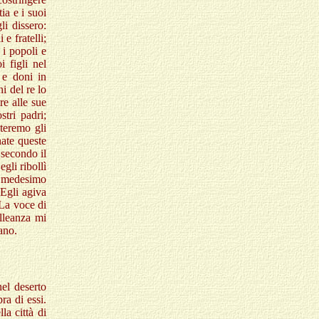
ia e i suoi
li dissero:
e fratelli;
 i popoli e
 figli nel
 e doni in
i del re lo
re alle sue
stri padri;
teremo gli
ate queste
 secondo il
gli ribollì
l medesimo
]
Egli agiva
La voce di
alleanza mi
ano.
nel deserto
ra di essi.
la città di