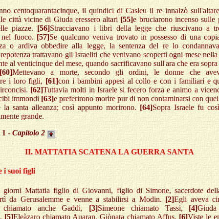
nno centoquarantacinque, il quindici di Casleu il re innalzò sull'altar
e città vicine di Giuda eressero altari
[55]
e bruciarono incenso sulle 
lle piazze.
[56]
Stracciavano i libri della legge che riuscivano a tr
 nel fuoco.
[57]
Se qualcuno veniva trovato in possesso di una copia
anza o ardiva obbedire alla legge, la sentenza del re lo condannav
epotenza trattavano gli Israeliti che venivano scoperti ogni mese nella
te al venticinque del mese, quando sacrificavano sull'ara che era sopra l
[60]
Mettevano a morte, secondo gli ordini, le donne che avev
re i loro figli,
[61]
con i bambini appesi al collo e con i familiari e qu
irconcisi.
[62]
Tuttavia molti in Israele si fecero forza e animo a vice
cibi immondi
[63]
e preferirono morire pur di non contaminarsi con quei
e la santa alleanza; così appunto morirono.
[64]
Sopra Israele fu cos
amente grande.
 1 -
Capitolo
2
II. MATTATIA SCATENA LA GUERRA SANTA
 i suoi figli
 giorni Mattatia figlio di Giovanni, figlio di Simone, sacerdote dell
artì da Gerusalemme e venne a stabilirsi a Modin.
[2]
Egli aveva cin
i chiamato anche Gaddi,
[3]
Simeone chiamato Tassi,
[4]
Giuda
o,
[5]
Eleàzaro chiamato Auaran, Giònata chiamato Affus.
[6]
Viste le 