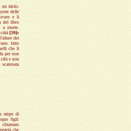
e un idolo.
porte delle
ovare e li
 del libro
a a morte.
 città
[59]
e
'altare dei
ano fatto
elli che li
nda per non
 cibi e non
ì scatenata
a stirpe di
que figli:
 chiamato
empietà che