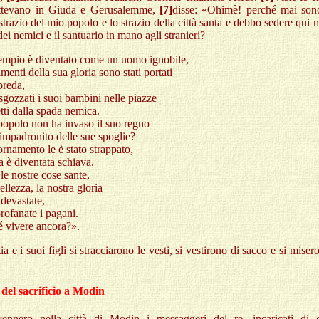
ttevano in Giuda e Gerusalemme,
[7]
disse: «Ohimè! perché mai son
strazio del mio popolo e lo strazio della città santa e debbo sedere qui 
dei nemici e il santuario in mano agli stranieri?
tempio è diventato come un uomo ignobile,
amenti della sua gloria sono stati portati
preda,
 sgozzati i suoi bambini nelle piazze
etti dalla spada nemica.
popolo non ha invaso il suo regno
 impadronito delle sue spoglie?
rnamento le è stato strappato,
 è diventata schiava.
le nostre cose sante,
ellezza, la nostra gloria
 devastate,
rofanate i pagani.
é vivere ancora?».
ia e i suoi figli si stracciarono le vesti, si vestirono di sacco e si miser
del sacrificio a Modin
ennero nella città di Modin i messaggeri del re, incaricati di c