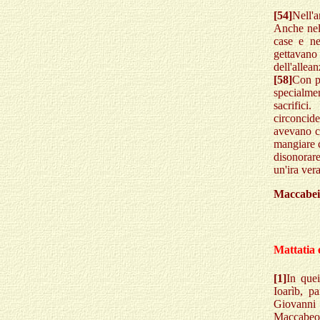
[54]
Nell'a
Anche nell
case e ne
gettavano
dell'alle
[58]
Con pr
specialmen
sacrifici.
circoncide
avevano c
mangiare 
disonorar
un'ira ver
Maccabei
Mattatia e
[1]
In quei
Ioarìb, p
Giovann
Maccabe