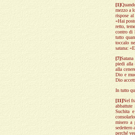
[1]
Quando 
mezzo a lo
rispose a
«Hai posto
retto, tem
contro di 
tutto quan
toccalo ne
satana: «E
[7]
Satana 
piedi all
alla cener
Dio e mu
Dio accett
In tutto q
[11]
Nel fr
abbattute 
Suchita e
consolarl
misero a 
sedettero a
perché ved