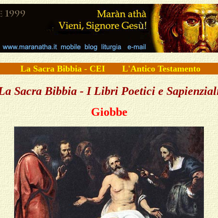
La Sacra Bibbia - CEI
L'Antico Testamento
La Sacra Bibbia - I Libri Poetici e Sapienzial
Giobbe