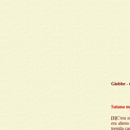
Giobbe -
Satana me
[1]
C'era n
era alieno
tremila ca