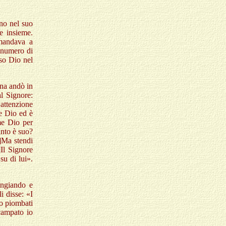
uno nel suo
e insieme.
 mandava a
l numero di
eso Dio nel
ana andò in
al Signore:
 attenzione
e Dio ed è
me Dio per
anto è suo?
]
Ma stendi
]
Il Signore
su di lui».
angiando e
 disse: «I
o piombati
scampato io