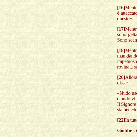
[16]
Mentr'
è attaccat
questo».
[17]
Mentr'
sono getta
Sono scamp
[18]
Mentr'
mangiand
impetuoso 
rovinata s
[20]
Allora
disse:
«Nudo usc
e nudo vi 
Il Signore 
sia benede
[22]
In tut
Giobbe -