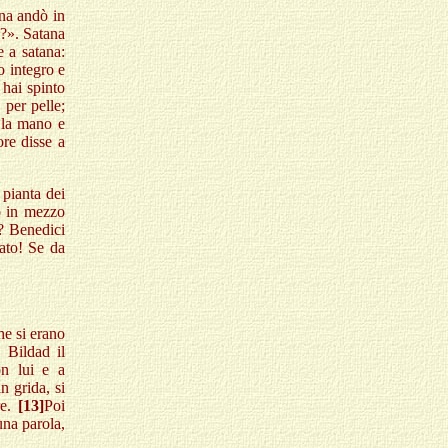
ana andò in
i?». Satana
e a satana:
o integro e
 hai spinto
 per pelle;
 la mano e
ore disse a
pianta dei
o in mezzo
? Benedici
ato! Se da
he si erano
, Bildad il
on lui e a
 grida, si
re.
[13]
Poi
 una parola,