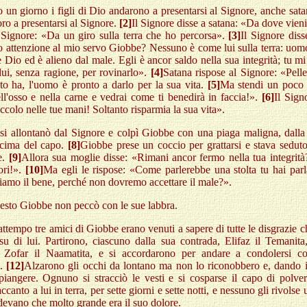
un giorno i figli di Dio andarono a presentarsi al Signore, anche sat
ro a presentarsi al Signore.
[2]
Il Signore disse a satana: «Da dove vien
l Signore: «Da un giro sulla terra che ho percorsa».
[3]
Il Signore diss
 attenzione al mio servo Giobbe? Nessuno è come lui sulla terra: uom
e Dio ed è alieno dal male. Egli è ancor saldo nella sua integrità; tu mi
lui, senza ragione, per rovinarlo».
[4]
Satana rispose al Signore: «Pelle
to ha, l'uomo è pronto a darlo per la sua vita.
[5]
Ma stendi un poco
ll'osso e nella carne e vedrai come ti benedirà in faccia!».
[6]
Il Sign
ccolo nelle tue mani! Soltanto risparmia la sua vita».
si allontanò dal Signore e colpì Giobbe con una piaga maligna, dalla 
a cima del capo.
[8]
Giobbe prese un coccio per grattarsi e stava sedut
e.
[9]
Allora sua moglie disse: «Rimani ancor fermo nella tua integrità
ori!».
[10]
Ma egli le rispose: «Come parlerebbe una stolta tu hai parl
iamo il bene, perché non dovremo accettare il male?».
uesto Giobbe non peccò con le sue labbra.
attempo tre amici di Giobbe erano venuti a sapere di tutte le disgrazie c
su di lui. Partirono, ciascuno dalla sua contrada, Elifaz il Temanita
 Zofar il Naamatita, e si accordarono per andare a condolersi c
o.
[12]
Alzarono gli occhi da lontano ma non lo riconobbero e, dando in
piangere. Ognuno si stracciò le vesti e si cosparse il capo di polve
ccanto a lui in terra, per sette giorni e sette notti, e nessuno gli rivolse
evano che molto grande era il suo dolore.