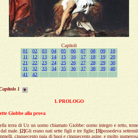
Capitoli
01
02
03
04
05
06
07
08
09
10
11
12
13
14
15
16
17
18
19
20
21
22
23
24
25
26
27
28
29
30
31
32
33
34
35
36
37
38
39
40
41
42
Capitolo
1
I. PROLOGO
tte Giobbe alla prova
ella terra di Uz un uomo chiamato Giobbe: uomo integro e retto, tem
 dal male.
[2]
Gli erano nati sette figli e tre figlie;
[3]
possedeva settemil
mmelli, cinquecento paia di buoi e cinquecento asine, e molto numerosa