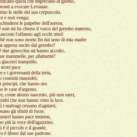
dicano quelli che imprecano al giorno,
ronti a evocare Leviatan.
rino le stelle del suo crepuscolo,
uce e non venga;
chiudersi le palpebre dell'aurora,
é non mi ha chiuso il varco del grembo materno,
ascosto l'affanno agli occhi miei!
hé non sono morto fin dal seno di mia madre
ai appena uscito dal grembo?
é due ginocchia mi hanno accolto,
ue mammelle, per allattarmi?
a giacerei tranquillo,
 avrei pace
re e i governanti della terra,
o costruiti mausolei,
i principi, che hanno oro
o le case d'argento.
, come aborto nascosto, più non sarei,
imbi che non hanno visto la luce.
 i malvagi cessano d'agitarsi,
sano gli sfiniti di forze.
ionieri hanno pace insieme,
o più la voce dell'aguzzino.
 è il piccolo e il grande,
vo è libero dal suo padrone.