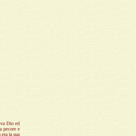
eva Dio ed
a pecore e
 era la sua