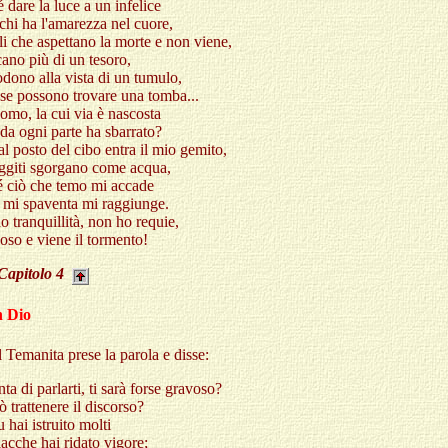
 dare la luce a un infelice
a chi ha l'amarezza nel cuore,
li che aspettano la morte e non viene,
cano più di un tesoro,
dono alla vista di un tumulo,
se possono trovare una tomba...
omo, la cui via è nascosta
da ogni parte ha sbarrato?
al posto del cibo entra il mio gemito,
uggiti sgorgano come acqua,
é ciò che temo mi accade
 mi spaventa mi raggiunge.
 tranquillità, non ho requie,
oso e viene il tormento!
Capitolo
4
n Dio
il Temanita prese la parola e disse:
nta di parlarti, ti sarà forse gravoso?
 trattenere il discorso?
 hai istruito molti
iacche hai ridato vigore;