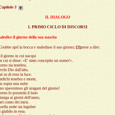
Capitolo
3
II. DIALOGO
1. PRIMO CICLO DI DISCORSI
ledice il giorno della sua nascita
iobbe aprì la bocca e maledisse il suo giorno;
[2]
prese a dire:
 il giorno in cui nacqui
 in cui si disse: «E' stato concepito un uomo!».
orno sia tenebra,
rchi Dio dall'alto,
ai su di esso la luce.
ndichi tenebra e morte,
nda sopra una nube
ano spaventoso gli uragani del giorno!
orno lo possieda il buio
iunga ai giorni dell'anno,
nel conto dei mesi.
uella notte sia lugubre
 giubilo in essa.