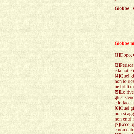
Giobbe -
Giobbe ma
[1]
Dopo, G
[3]
Perisca
e la notte
[4]
Quel gi
non lo rice
né brilli m
[5]
Lo rive
gli si ste
e lo facci
[6]
Quel gi
non si agg
non entri 
[7]
Ecco, q
e non entri