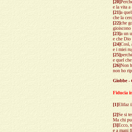
[20]
Perché
e la vita 
[21]
a quel
che la cer
[22]
che go
gioiscono 
[23]
a un u
e che Dio 
[24]
Così, 
e i miei r
[25]
perch
e quel che
[26]
Non ho
non ho rip
Giobbe -
Fiducia i
[1]
Elifaz 
[2]
Se si te
Ma chi può
[3]
Ecco, tu
e a mani f