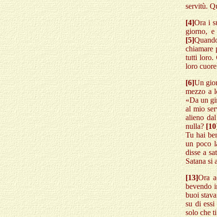
servitù. Qu
[4]
Ora i s
giorno, e
[5]
Quando
chiamare p
tutti loro
loro cuore
[6]
Un gior
mezzo a l
«Da un gir
al mio se
alieno da
nulla?
[10
Tu hai ben
un poco l
disse a sa
Satana si 
[13]
Ora a
bevendo i
buoi stava
su di essi
solo che t