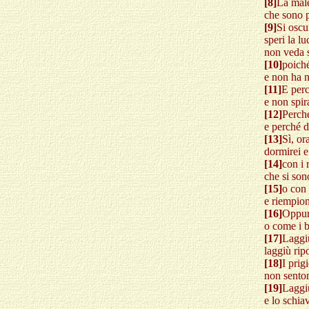
[8]
La male
che sono p
[9]
Si oscu
speri la l
non veda s
[10]
poich
e non ha n
[11]
E perc
e non spir
[12]
Perch
e perché d
[13]
Sì, or
dormirei e
[14]
con i 
che si son
[15]
o con 
e riempion
[16]
Oppure
o come i b
[17]
Laggiù
laggiù ripo
[18]
I prig
non senton
[19]
Laggiù
e lo schia