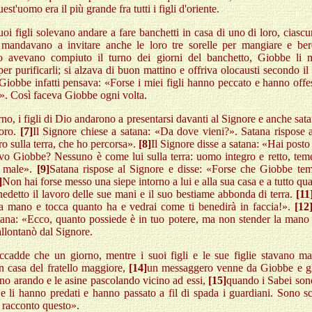
est'uomo era il più grande fra tutti i figli d'oriente.
uoi figli solevano andare a fare banchetti in casa di uno di loro, ciasc
 mandavano a invitare anche le loro tre sorelle per mangiare e ber
 avevano compiuto il turno dei giorni del banchetto, Giobbe li
er purificarli; si alzava di buon mattino e offriva olocausti secondo i
. Giobbe infatti pensava: «Forse i miei figli hanno peccato e hanno off
». Così faceva Giobbe ogni volta.
no, i figli di Dio andarono a presentarsi davanti al Signore e anche sat
oro.
[7]
Il Signore chiese a satana: «Da dove vieni?». Satana rispose 
o sulla terra, che ho percorsa».
[8]
Il Signore disse a satana: «Hai posto
rvo Giobbe? Nessuno è come lui sulla terra: uomo integro e retto, tem
l male».
[9]
Satana rispose al Signore e disse: «Forse che Giobbe te
]
Non hai forse messo una siepe intorno a lui e alla sua casa e a tutto qu
edetto il lavoro delle sue mani e il suo bestiame abbonda di terra.
[11
a mano e tocca quanto ha e vedrai come ti benedirà in faccia!».
[12
tana: «Ecco, quanto possiede è in tuo potere, ma non stender la mano 
allontanò dal Signore.
ccadde che un giorno, mentre i suoi figli e le sue figlie stavano m
n casa del fratello maggiore,
[14]
un messaggero venne da Giobbe e gli
no arando e le asine pascolando vicino ad essi,
[15]
quando i Sabei son
 e li hanno predati e hanno passato a fil di spada i guardiani. Sono 
i racconto questo».