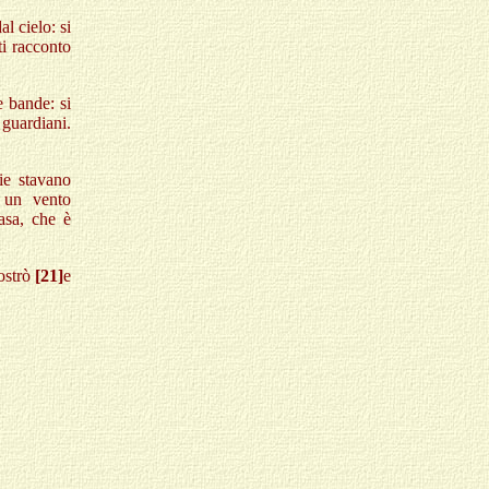
l cielo: si
ti racconto
e bande: si
 guardiani.
lie stavano
 un vento
casa, che è
rostrò
[21]
e