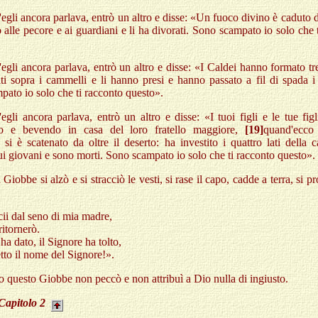
egli ancora parlava, entrò un altro e disse: «Un fuoco divino è caduto da
o alle pecore e ai guardiani e li ha divorati. Sono scampato io solo che 
egli ancora parlava, entrò un altro e disse: «I Caldei hanno formato tr
ti sopra i cammelli e li hanno presi e hanno passato a fil di spada i
ato io solo che ti racconto questo».
egli ancora parlava, entrò un altro e disse: «I tuoi figli e le tue fig
o e bevendo in casa del loro fratello maggiore,
[19]
quand'ecco
si è scatenato da oltre il deserto: ha investito i quattro lati della 
ui giovani e sono morti. Sono scampato io solo che ti racconto questo».
 Giobbe si alzò e si stracciò le vesti, si rase il capo, cadde a terra, si p
ii dal seno di mia madre,
ritornerò.
ha dato, il Signore ha tolto,
tto il nome del Signore!».
to questo Giobbe non peccò e non attribuì a Dio nulla di ingiusto.
Capitolo
2