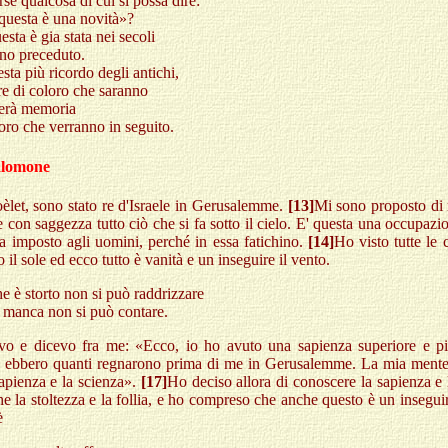
rse qualcosa di cui si possa dire:
questa è una novità»?
esta è gia stata nei secoli
nno preceduto.
sta più ricordo degli antichi,
e di coloro che saranno
verà memoria
oro che verranno in seguito.
alomone
èlet, sono stato re d'Israele in Gerusalemme.
[13]
Mi sono proposto di 
e con saggezza tutto ciò che si fa sotto il cielo. E' questa una occupaz
a imposto agli uomini, perché in essa fatichino.
[14]
Ho visto tutte le 
 il sole ed ecco tutto è vanità e un inseguire il vento.
e è storto non si può raddrizzare
 manca non si può contare.
vo e dicevo fra me: «Ecco, io ho avuto una sapienza superiore e pi
e ebbero quanti regnarono prima di me in Gerusalemme. La mia mente
apienza e la scienza».
[17]
Ho deciso allora di conoscere la sapienza e 
 la stoltezza e la follia, e ho compreso che anche questo è un inseguir
è