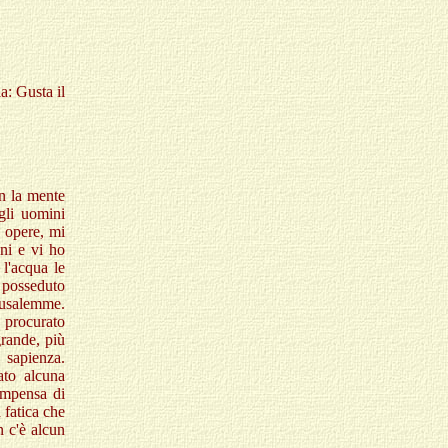
a: Gusta il
on la mente
gli uomini
 opere, mi
ini e vi ho
 l'acqua le
o posseduto
rusalemme.
 procurato
rande, più
 sapienza.
ato alcuna
compensa di
 fatica che
n c'è alcun