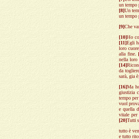
un tempo p
[8]
Un temp
un tempo p
[9]
Che van
[10]
Ho con
[11]
Egli h
loro cuore
alla fine.
nella loro
[14]
Ricon
da toglier
sarà, gia 
[16]
Ma ho 
giustizia 
tempo per
vuol prova
e quella d
vitale per
[20]
Tutti 
tutto è ve
e tutto rit