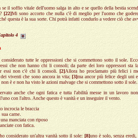
 se il soffio vitale dell'uomo salga in alto e se quello della bestia scen
a?
[22]
Mi sono accorto che nulla c'è di meglio per l'uomo che godere
ché questa è la sua sorte. Chi potrà infatti condurlo a vedere ciò che a
apitolo
4
à
considerato tutte le oppressioni che si commettono sotto il sole. Ecc
essi che non hanno chi li consoli; da parte dei loro oppressori sta l
r essi non c'è chi li consoli.
[2]
Allora ho proclamato più felici i mo
, dei viventi che sono ancora in vita;
[3]
ma ancor più felice degli uni e 
 non è e non ha visto le azioni malvage che si commettono sotto il sole.
rvato anche che ogni fatica e tutta l'abilità messe in un lavoro no
ll'uno con l'altro. Anche questo è vanità e un inseguire il vento.
to incrocia le braccia
a sua carne.
 una manciata con riposo
nciate con fatica.
 ho considerato un'altra vanità sotto il sole:
[8]
uno è solo, senza eredi,