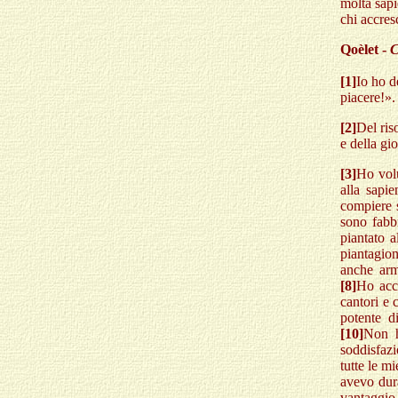
molta sapi
chi accres
Qoèlet -
C
[1]
Io ho d
piacere!».
[2]
Del ris
e della gi
[3]
Ho volu
alla sapi
compiere s
sono fabb
piantato a
piantagion
anche arm
[8]
Ho acc
cantori e 
potente d
[10]
Non h
soddisfazi
tutte le mi
avevo dura
vantaggio s