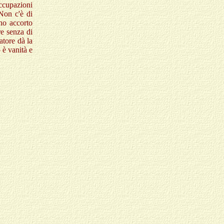
occupazioni
Non c'è di
no accorto
re senza di
atore dà la
 è vanità e