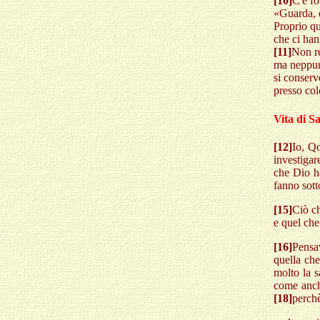
[10]
C'è fo
«Guarda, 
Proprio qu
che ci ha
[11]
Non re
ma neppur
si conser
presso col
Vita di S
[12]
Io, Qo
investigar
che Dio h
fanno sotto
[15]
Ciò ch
e quel che
[16]
Pensa
quella ch
molto la s
come anche
[18]
perch