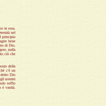
no in essa.
ternità nel
l principio
agire bene
no di Dio.
ere, nulla
to; ciò che
posto della
ché c'è un
 detto: Dio
degli uomini
solo soffio
o è vanità.