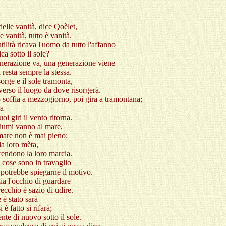
delle vanità, dice Qoèlet,
e vanità, tutto è vanità.
tilità ricava l'uomo da tutto l'affanno
ica sotto il sole?
erazione va, una generazione viene
a resta sempre la stessa.
sorge e il sole tramonta,
 verso il luogo da dove risorgerà.
o soffia a mezzogiorno, poi gira a tramontana;
ra
uoi giri il vento ritorna.
 fiumi vanno al mare,
mare non è mai pieno:
la loro mèta,
prendono la loro marcia.
e cose sono in travaglio
potrebbe spiegarne il motivo.
ia l'occhio di guardare
recchio è sazio di udire.
 è stato sarà
i è fatto si rifarà;
ente di nuovo sotto il sole.