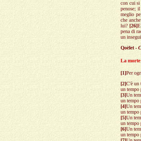
con cui si 
penose; i
meglio pe
che anche
lui?
[26]
E
pena di ra
un insegui
Qoèlet -
C
La morte
[1]
Per ogn
[2]
C'è un 
un tempo p
[3]
Un temp
un tempo p
[4]
Un temp
un tempo 
[5]
Un temp
un tempo p
[6]
Un temp
un tempo p
[7]
Un temp