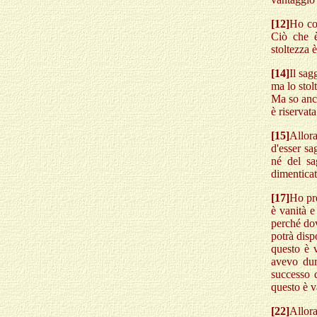
[12]
Ho con
Ciò che è
stoltezza è
[14]
Il sag
ma lo stol
Ma so anc
è riservata
[15]
Allora
d'esser s
né del sa
dimenticat
[17]
Ho pre
è vanità e
perché dov
potrà dispo
questo è 
avevo dur
successo d
questo è v
[22]
Allora