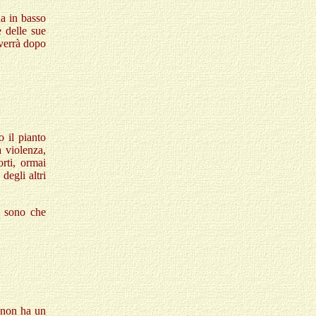
da in basso
 delle sue
vverrà dopo
o il pianto
a violenza,
rti, ormai
degli altri
n sono che
 non ha un