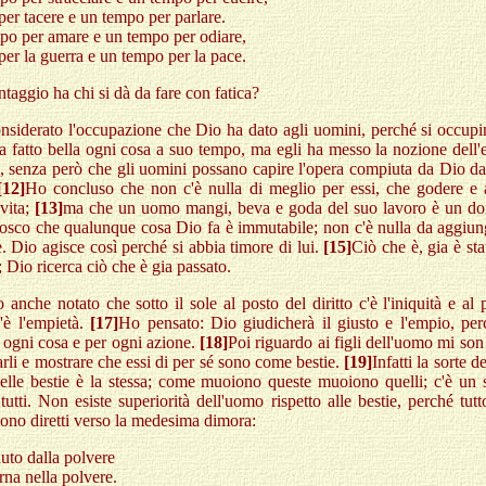
er tacere e un tempo per parlare.
o per amare e un tempo per odiare,
er la guerra e un tempo per la pace.
taggio ha chi si dà da fare con fatica?
siderato l'occupazione che Dio ha dato agli uomini, perché si occupi
a fatto bella ogni cosa a suo tempo, ma egli ha messo la nozione dell'e
, senza però che gli uomini possano capire l'opera compiuta da Dio da
[12]
Ho concluso che non c'è nulla di meglio per essi, che godere e 
 vita;
[13]
ma che un uomo mangi, beva e goda del suo lavoro è un do
osco che qualunque cosa Dio fa è immutabile; non c'è nulla da aggiung
e. Dio agisce così perché si abbia timore di lui.
[15]
Ciò che è, gia è sta
è; Dio ricerca ciò che è gia passato.
anche notato che sotto il sole al posto del diritto c'è l'iniquità e al 
c'è l'empietà.
[17]
Ho pensato: Dio giudicherà il giusto e l'empio, per
 ogni cosa e per ogni azione.
[18]
Poi riguardo ai figli dell'uomo mi son
rli e mostrare che essi di per sé sono come bestie.
[19]
Infatti la sorte 
elle bestie è la stessa; come muoiono queste muoiono quelli; c'è un 
 tutti. Non esiste superiorità dell'uomo rispetto alle bestie, perché tutt
sono diretti verso la medesima dimora:
nuto dalla polvere
orna nella polvere.