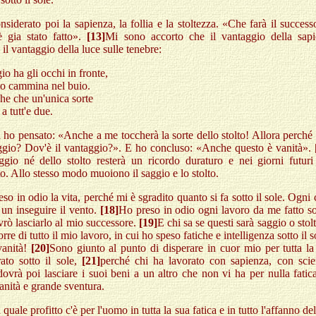
siderato poi la sapienza, la follia e la stoltezza. «Che farà il success
 gia stato fatto».
[13]
Mi sono accorto che il vantaggio della sapi
 il vantaggio della luce sulle tenebre:
gio ha gli occhi in fronte,
to cammina nel buio.
he che un'unica sorte
 a tutt'e due.
 ho pensato: «Anche a me toccherà la sorte dello stolto! Allora perché
aggio? Dov'è il vantaggio?». E ho concluso: «Anche questo è vanità».
ggio né dello stolto resterà un ricordo duraturo e nei giorni futuri 
o. Allo stesso modo muoiono il saggio e lo stolto.
so in odio la vita, perché mi è sgradito quanto si fa sotto il sole. Ogni c
 un inseguire il vento.
[18]
Ho preso in odio ogni lavoro da me fatto sot
rò lasciarlo al mio successore.
[19]
E chi sa se questi sarà saggio o sto
rre di tutto il mio lavoro, in cui ho speso fatiche e intelligenza sotto il
vanità!
[20]
Sono giunto al punto di disperare in cuor mio per tutta la
ato sotto il sole,
[21]
perché chi ha lavorato con sapienza, con sci
ovrà poi lasciare i suoi beni a un altro che non vi ha per nulla fati
anità e grande sventura.
 quale profitto c'è per l'uomo in tutta la sua fatica e in tutto l'affanno d