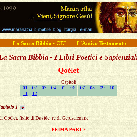
La Sacra Bibbia - CEI
L'Antico Testamento
La Sacra Bibbia - I Libri Poetici e Sapienzial
Qoèlet
Capitoli
01
02
03
04
05
06
07
08
09
10
11
12
apitolo
1
di Qoèlet, figlio di Davide, re di Gerusalemme.
PRIMA PARTE