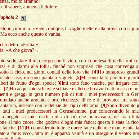
enza, molto affanno;
ce il sapere, aumenta il dolore.
apitolo
2
etto in cuor mio: «Vieni, dunque, ti voglio mettere alla prova con la gioi
 Ma ecco anche questo è vanità.
o ho detto: «Follia!»
oia: «A che giova?».
to soddisfare il mio corpo con il vino, con la pretesa di dedicarmi c
enza e di darmi alla follia, finché non scoprissi che cosa convenga a
otto il cielo, nei giorni contati della loro vita.
[4]
Ho intrapreso grandi
ricato case, mi sono piantato vigneti.
[5]
Mi sono fatto parchi e giard
lberi da frutto d'ogni specie;
[6]
mi sono fatto vasche, per irrigare con
i.
[7]
Ho acquistato schiavi e schiave e altri ne ho avuti nati in casa e h
enti e greggi in gran numero più di tutti i miei predecessori in Ge
umulato anche argento e oro, ricchezze di re e di province; mi sono
cantatrici, insieme con le delizie dei figli dell'uomo.
[9]
Sono divenuto g
i tutti i miei predecessori in Gerusalemme, pur conservando la mia
o negato ai miei occhi nulla di ciò che bramavano, né ho rifiut
one al mio cuore, che godeva d'ogni mia fatica; questa è stata la ri
e fatiche.
[11]
Ho considerato tutte le opere fatte dalle mie mani e tutta la
to a farle: ecco, tutto mi è apparso vanità e un inseguire il vento: no
otto il sole.