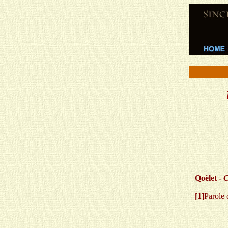
Qoèlet -
C
[1]
Parole 