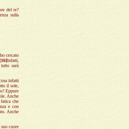
ore del re?
enza sulla
 ho cercato
[16]
Infatti,
tutto sarà
osa infatti
to il sole,
lto? Eppure
 sole. Anche
 fatica che
enza e con
cato. Anche
el suo cuore