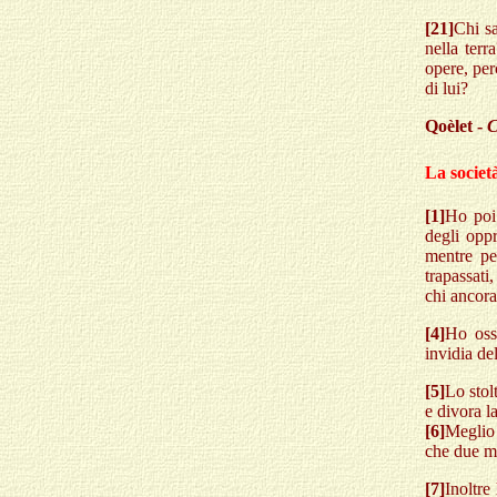
[21]
Chi sa
nella terr
opere, per
di lui?
Qoèlet -
C
La societ
[1]
Ho poi 
degli oppr
mentre pe
trapassati
chi ancora
[4]
Ho osse
invidia de
[5]
Lo stol
e divora l
[6]
Meglio
che due ma
[7]
Inoltre