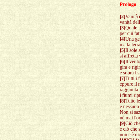
Prologo
[2]
Vanità 
vanità dell
[3]
Quale u
per cui fat
[4]
Una gen
ma la terr
[5]
Il sole 
si affretta
[6]
Il vent
gira e rigi
e sopra i s
[7]
Tutti i
eppure il 
raggiunta 
i fiumi ri
[8]
Tutte l
e nessuno 
Non si saz
né mai l'o
[9]
Ciò che
e ciò che s
non c'è ni