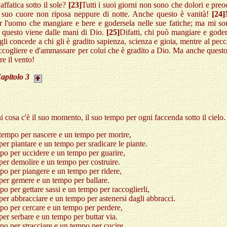
affatica sotto il sole?
[23]
Tutti i suoi giorni non sono che dolori e pre
l suo cuore non riposa neppure di notte. Anche questo è vanità!
[24]
r l'uomo che mangiare e bere e godersela nelle sue fatiche; ma mi so
 questo viene dalle mani di Dio.
[25]
Difatti, chi può mangiare e gode
gli concede a chi gli è gradito sapienza, scienza e gioia, mentre al pecc
ccogliere e d'ammassare per colui che è gradito a Dio. Ma anche questo
re il vento!
apitolo
3
i cosa c'è il suo momento, il suo tempo per ogni faccenda sotto il cielo.
tempo per nascere e un tempo per morire,
er piantare e un tempo per sradicare le piante.
o per uccidere e un tempo per guarire,
er demolire e un tempo per costruire.
o per piangere e un tempo per ridere,
per gemere e un tempo per ballare.
o per gettare sassi e un tempo per raccoglierli,
er abbracciare e un tempo per astenersi dagli abbracci.
o per cercare e un tempo per perdere,
er serbare e un tempo per buttar via.
o per stracciare e un tempo per cucire,