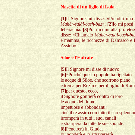
Nascita di un figlio di Isaia
[1]
Il Signore mi disse: «Prenditi una 
Mahèr-salàl-cash-baz
».
[2]
Io mi presi 
Iebarachìa.
[3]
Poi mi unii alla profetes
disse: «Chiamalo
Mahèr-salàl-cash-ba
e mamma, le ricchezze di Damasco e le 
Assiria».
Siloe e l'Eufrate
[5]
Il Signore mi disse di nuovo:
[6]
«Poiché questo popolo ha rigettato
le acque di Siloe, che scorrono piano,
e trema per Rezìn e per il figlio di Rom
[7]
per questo, ecco,
il Signore gonfierà contro di loro
le acque del fiume,
impetuose e abbondanti:
cioè il re assiro con tutto il suo splendo
irromperà in tutti i suoi canali
e strariperà da tutte le sue sponde.
[8]
Penetrerà in Giuda,
lo inonderà e lo attraverserà