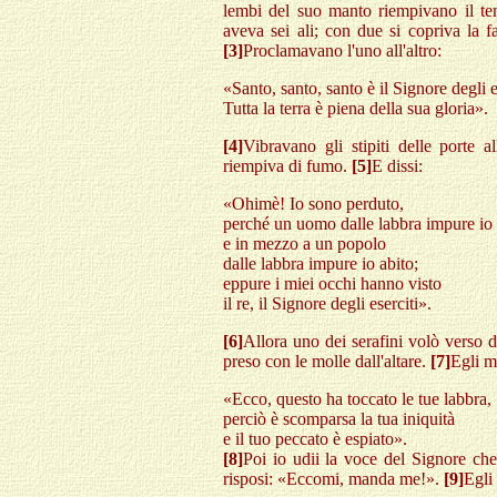
lembi del suo manto riempivano il t
aveva sei ali; con due si copriva la f
[3]
Proclamavano l'uno all'altro:
«Santo, santo, santo è il Signore degli e
Tutta la terra è piena della sua gloria».
[4]
Vibravano gli stipiti delle porte 
riempiva di fumo.
[5]
E dissi:
«Ohimè! Io sono perduto,
perché un uomo dalle labbra impure io
e in mezzo a un popolo
dalle labbra impure io abito;
eppure i miei occhi hanno visto
il re, il Signore degli eserciti».
[6]
Allora uno dei serafini volò verso
preso con le molle dall'altare.
[7]
Egli m
«Ecco, questo ha toccato le tue labbra,
perciò è scomparsa la tua iniquità
e il tuo peccato è espiato».
[8]
Poi io udii la voce del Signore ch
risposi: «Eccomi, manda me!».
[9]
Egli