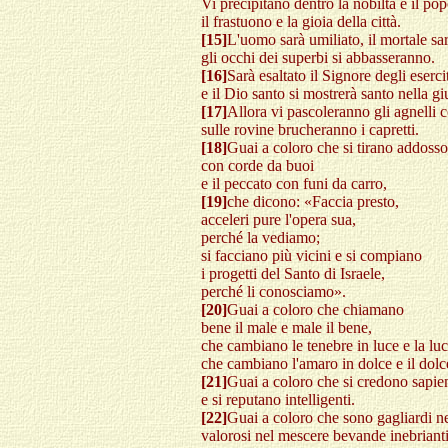
Vi precipitano dentro la nobiltà e il pop
il frastuono e la gioia della città.
[15]
L'uomo sarà umiliato, il mortale sa
gli occhi dei superbi si abbasseranno.
[16]
Sarà esaltato il Signore degli eserci
e il Dio santo si mostrerà santo nella giu
[17]
Allora vi pascoleranno gli agnelli c
sulle rovine brucheranno i capretti.
[18]
Guai a coloro che si tirano addosso 
con corde da buoi
e il peccato con funi da carro,
[19]
che dicono: «Faccia presto,
acceleri pure l'opera sua,
perché la vediamo;
si facciano più vicini e si compiano
i progetti del Santo di Israele,
perché li conosciamo».
[20]
Guai a coloro che chiamano
bene il male e male il bene,
che cambiano le tenebre in luce e la luc
che cambiano l'amaro in dolce e il dolc
[21]
Guai a coloro che si credono sapien
e si reputano intelligenti.
[22]
Guai a coloro che sono gagliardi ne
valorosi nel mescere bevande inebrianti