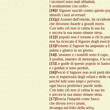
i sicomori sono stati abbattuti,
li sostituiremo con cedri».
[10]
Il Signore suscitò contro questo po
stimolò i suoi avversari:
[11]
gli Aramei dall'oriente, da occidente 
che divorano Israele a grandi morsi.
Con tutto ciò non si calma la sua ira
e ancora la sua mano rimane stesa.
[12]
Il popolo non è tornato a chi lo pe
non ha ricercato il Signore degli esercit
[13]
Pertanto il Signore ha amputato a I
palma e giunco in un giorno.
[14]
L'anziano e i notabili sono il capo,
il profeta, maestro di menzogna, è la c
[15]
Le guide di questo popolo lo hanno
e i guidati si sono perduti.
[16]
Perciò il Signore non avrà pietà dei
non si impietosirà degli orfani e delle 
perché tutti sono empi e perversi;
ogni bocca proferisce parole stolte.
Con tutto ciò non si calma la sua ira
e ancora la sua mano rimane stesa.
[17]
Brucia l'iniquità come fuoco
che divora rovi e pruni,
divampa nel folto della selva,