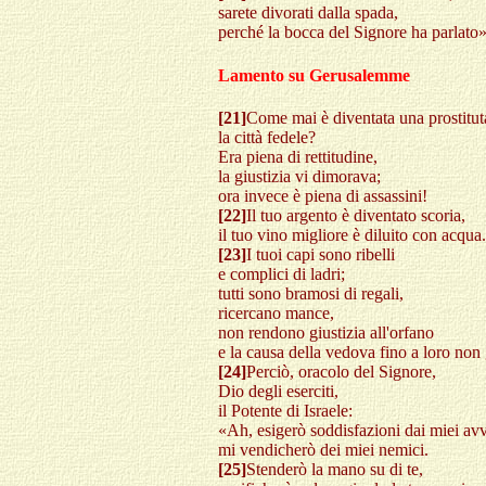
sarete divorati dalla spada,
perché la bocca del Signore ha parlato»
Lamento su Gerusalemme
[21]
Come mai è diventata una prostitut
la città fedele?
Era piena di rettitudine,
la giustizia vi dimorava;
ora invece è piena di assassini!
[22]
Il tuo argento è diventato scoria,
il tuo vino migliore è diluito con acqua.
[23]
I tuoi capi sono ribelli
e complici di ladri;
tutti sono bramosi di regali,
ricercano mance,
non rendono giustizia all'orfano
e la causa della vedova fino a loro non
[24]
Perciò, oracolo del Signore,
Dio degli eserciti,
il Potente di Israele:
«Ah, esigerò soddisfazioni dai miei avv
mi vendicherò dei miei nemici.
[25]
Stenderò la mano su di te,