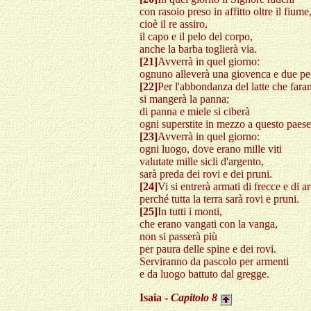
con rasoio preso in affitto oltre il fiume
cioè il re assiro,
il capo e il pelo del corpo,
anche la barba toglierà via.
[21]
Avverrà in quel giorno:
ognuno alleverà una giovenca e due pe
[22]
Per l'abbondanza del latte che fara
si mangerà la panna;
di panna e miele si ciberà
ogni superstite in mezzo a questo paese
[23]
Avverrà in quel giorno:
ogni luogo, dove erano mille viti
valutate mille sicli d'argento,
sarà preda dei rovi e dei pruni.
[24]
Vi si entrerà armati di frecce e di a
perché tutta la terra sarà rovi e pruni.
[25]
In tutti i monti,
che erano vangati con la vanga,
non si passerà più
per paura delle spine e dei rovi.
Serviranno da pascolo per armenti
e da luogo battuto dal gregge.
Isaia -
Capitolo
8