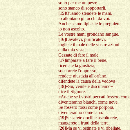
sono per me un peso;
sono stanco di sopportarli.
[15]
Quando stendete le mani,
io allontano gli occhi da voi.
Anche se moltiplicate le preghiere,
io non ascolto.
Le vostre mani grondano sangue.
[16]
Lavatevi, purificatevi,
togliete il male delle vostre azioni
dalla mia vista.
Cessate di fare il male,
[17]
imparate a fare il bene,
ricercate la giustizia,
soccorrete l'oppresso,
rendete giustizia all'orfano,
difendete la causa della vedova».
[18]
«Su, venite e discutiamo»
dice il Signore.
«Anche se i vostri peccati fossero come
diventeranno bianchi come neve.
Se fossero rossi come porpora,
diventeranno come lana.
[19]
Se sarete docili e ascolterete,
mangerete i frutti della terra.
[20]
Ma se vi ostinate e vi ribellate,