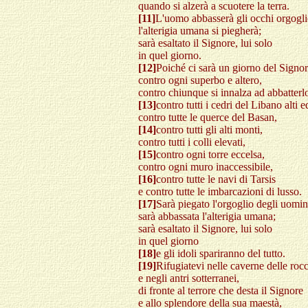
quando si alzerà a scuotere la terra.
[11]
L'uomo abbasserà gli occhi orgogli
l'alterigia umana si piegherà;
sarà esaltato il Signore, lui solo
in quel giorno.
[12]
Poiché ci sarà un giorno del Signore
contro ogni superbo e altero,
contro chiunque si innalza ad abbatterl
[13]
contro tutti i cedri del Libano alti e
contro tutte le querce del Basan,
[14]
contro tutti gli alti monti,
contro tutti i colli elevati,
[15]
contro ogni torre eccelsa,
contro ogni muro inaccessibile,
[16]
contro tutte le navi di Tarsis
e contro tutte le imbarcazioni di lusso.
[17]
Sarà piegato l'orgoglio degli uomin
sarà abbassata l'alterigia umana;
sarà esaltato il Signore, lui solo
in quel giorno
[18]
e gli idoli spariranno del tutto.
[19]
Rifugiatevi nelle caverne delle roc
e negli antri sotterranei,
di fronte al terrore che desta il Signore
e allo splendore della sua maestà,