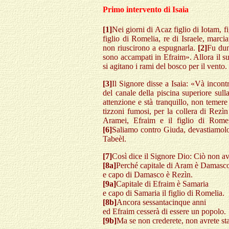
Primo intervento di Isaia
[1]
Nei giorni di Acaz figlio di Iotam, 
figlio di Romelia, re di Israele, mar
non riuscirono a espugnarla.
[2]
Fu dun
sono accampati in Efraim». Allora il s
si agitano i rami del bosco per il vento.
[3]
Il Signore disse a Isaia: «Và incont
del canale della piscina superiore sul
attenzione e stà tranquillo, non temere
tizzoni fumosi, per la collera di Rezì
Aramei, Efraim e il figlio di Romel
[6]
Saliamo contro Giuda, devastiamolo
Tabeèl.
[7]
Così dice il Signore Dio: Ciò non av
[8a]
Perché capitale di Aram è Damasc
e capo di Damasco è Rezìn.
[9a]
Capitale di Efraim è Samaria
e capo di Samaria il figlio di Romelia.
[8b]
Ancora sessantacinque anni
ed Efraim cesserà di essere un popolo.
[9b]
Ma se non crederete, non avrete sta