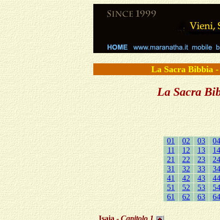
La Sacra Bibbi
La Sacra Bibb
01
02
03
0
11
12
13
1
21
22
23
2
31
32
33
3
41
42
43
4
51
52
53
5
61
62
63
6
Isaia -
Capitolo
1