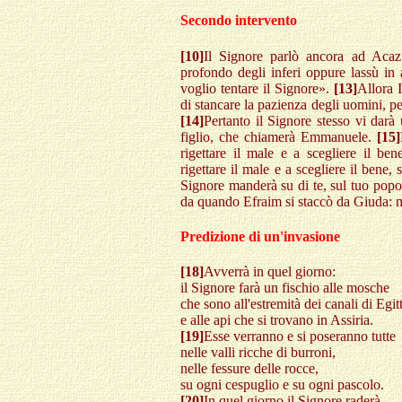
Secondo intervento
[10]
Il Signore parlò ancora ad Aca
profondo degli inferi oppure lassù in 
voglio tentare il Signore».
[13]
Allora 
di stancare la pazienza degli uomini, p
[14]
Pertanto il Signore stesso vi darà
figlio, che chiamerà Emmanuele.
[15]
rigettare il male e a scegliere il be
rigettare il male e a scegliere il bene,
Signore manderà su di te, sul tuo popo
da quando Efraim si staccò da Giuda: ma
Predizione di un'invasione
[18]
Avverrà in quel giorno:
il Signore farà un fischio alle mosche
che sono all'estremità dei canali di Egit
e alle api che si trovano in Assiria.
[19]
Esse verranno e si poseranno tutte
nelle valli ricche di burroni,
nelle fessure delle rocce,
su ogni cespuglio e su ogni pascolo.
[20]
In quel giorno il Signore raderà