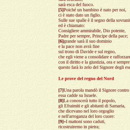
sarà esca del fuoco.
[5]
Poiché un bambino è nato per noi,
ci è stato dato un figlio.
Sulle sue spalle è il segno della sovrani
ed è chiamato:
Consigliere ammirabile, Dio potente,
Padre per sempre, Principe della pace;
[6]
grande sarà il suo dominio
e la pace non avrà fine
sul trono di Davide e sul regno,
che egli viene a consolidare e rafforzar
con il diritto e la giustizia, ora e sempre
questo farà lo zelo del Signore degli ese
Le prove del regno del Nord
[7]
Una parola mandò il Signore contro
essa cadde su Israele.
[8]
La conoscerà tutto il popolo,
gli Efraimiti e gli abitanti di Samaria,
che dicevano nel loro orgoglio
e nell'arroganza del loro cuore:
[9]
«I mattoni sono caduti,
ricostruiremo in pietra;