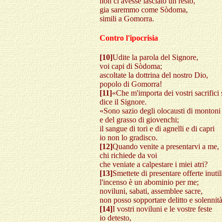
non ci avesse lasciato un resto,
gia saremmo come Sòdoma,
simili a Gomorra.
Contro l'ipocrisia
[10]
Udite la parola del Signore,
voi capi di Sòdoma;
ascoltate la dottrina del nostro Dio,
popolo di Gomorra!
[11]
«Che m'importa dei vostri sacrific
dice il Signore.
«Sono sazio degli olocausti di montoni
e del grasso di giovenchi;
il sangue di tori e di agnelli e di capri
io non lo gradisco.
[12]
Quando venite a presentarvi a me,
chi richiede da voi
che veniate a calpestare i miei atri?
[13]
Smettete di presentare offerte inutil
l'incenso è un abominio per me;
noviluni, sabati, assemblee sacre,
non posso sopportare delitto e solennità
[14]
I vostri noviluni e le vostre feste
io detesto,