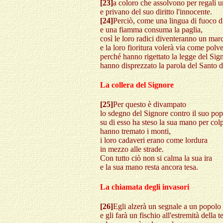
[23]
a coloro che assolvono per regali 
e privano del suo diritto l'innocente.
[24]
Perciò, come una lingua di fuoco d
e una fiamma consuma la paglia,
così le loro radici diventeranno un ma
e la loro fioritura volerà via come polve
perché hanno rigettato la legge del Sign
hanno disprezzato la parola del Santo di
La collera del Signore
[25]
Per questo è divampato
lo sdegno del Signore contro il suo pop
su di esso ha steso la sua mano per colp
hanno tremato i monti,
i loro cadaveri erano come lordura
in mezzo alle strade.
Con tutto ciò non si calma la sua ira
e la sua mano resta ancora tesa.
La chiamata degli invasori
[26]
Egli alzerà un segnale a un popolo
e gli farà un fischio all'estremità della te