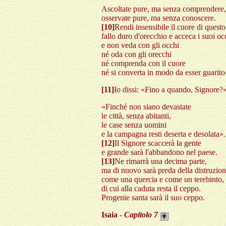
Ascoltate pure, ma senza comprendere,
osservate pure, ma senza conoscere.
[10]
Rendi insensibile il cuore di quest
fallo duro d'orecchio e acceca i suoi oc
e non veda con gli occhi
né oda con gli orecchi
né comprenda con il cuore
né si converta in modo da esser guarito
[11]
Io dissi: «Fino a quando, Signore?»
«Finché non siano devastate
le città, senza abitanti,
le case senza uomini
e la campagna resti deserta e desolata».
[12]
Il Signore scaccerà la gente
e grande sarà l'abbandono nel paese.
[13]
Ne rimarrà una decima parte,
ma di nuovo sarà preda della distruzio
come una quercia e come un terebinto,
di cui alla caduta resta il ceppo.
Progenie santa sarà il suo ceppo.
Isaia -
Capitolo
7