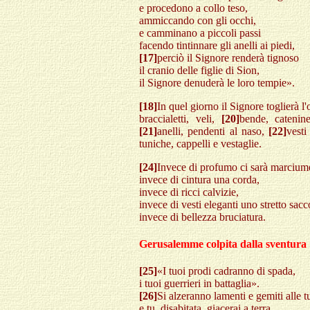
e procedono a collo teso,
ammiccando con gli occhi,
e camminano a piccoli passi
facendo tintinnare gli anelli ai piedi,
[17]
perciò il Signore renderà tignoso
il cranio delle figlie di Sion,
il Signore denuderà le loro tempie».
[18]
In quel giorno il Signore toglierà l
braccialetti, veli,
[20]
bende, catenine
[21]
anelli, pendenti al naso,
[22]
vesti
tuniche, cappelli e vestaglie.
[24]
Invece di profumo ci sarà marcium
invece di cintura una corda,
invece di ricci calvizie,
invece di vesti eleganti uno stretto sacc
invece di bellezza bruciatura.
Gerusalemme colpita dalla sventura
[25]
«I tuoi prodi cadranno di spada,
i tuoi guerrieri in battaglia».
[26]
Si alzeranno lamenti e gemiti alle t
e tu, disabitata, giacerai a terra.