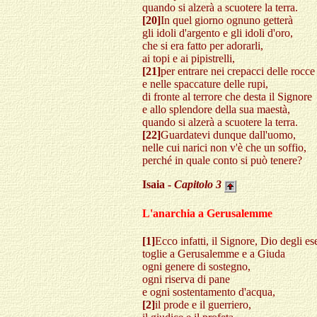
quando si alzerà a scuotere la terra.
[20]
In quel giorno ognuno getterà
gli idoli d'argento e gli idoli d'oro,
che si era fatto per adorarli,
ai topi e ai pipistrelli,
[21]
per entrare nei crepacci delle rocce
e nelle spaccature delle rupi,
di fronte al terrore che desta il Signore
e allo splendore della sua maestà,
quando si alzerà a scuotere la terra.
[22]
Guardatevi dunque dall'uomo,
nelle cui narici non v'è che un soffio,
perché in quale conto si può tenere?
Isaia -
Capitolo
3
L'anarchia a Gerusalemme
[1]
Ecco infatti, il Signore, Dio degli ese
toglie a Gerusalemme e a Giuda
ogni genere di sostegno,
ogni riserva di pane
e ogni sostentamento d'acqua,
[2]
il prode e il guerriero,