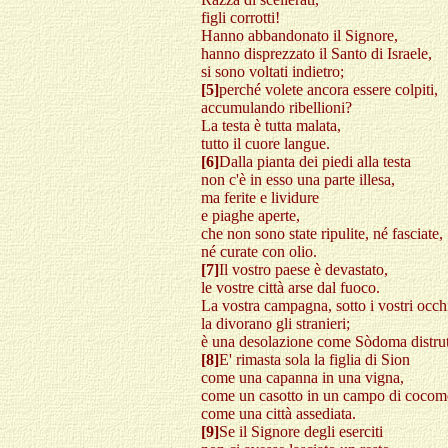
figli corrotti!
Hanno abbandonato il Signore,
hanno disprezzato il Santo di Israele,
si sono voltati indietro;
[5]
perché volete ancora essere colpiti,
accumulando ribellioni?
La testa è tutta malata,
tutto il cuore langue.
[6]
Dalla pianta dei piedi alla testa
non c'è in esso una parte illesa,
ma ferite e lividure
e piaghe aperte,
che non sono state ripulite, né fasciate,
né curate con olio.
[7]
Il vostro paese è devastato,
le vostre città arse dal fuoco.
La vostra campagna, sotto i vostri occh
la divorano gli stranieri;
è una desolazione come Sòdoma distrut
[8]
E' rimasta sola la figlia di Sion
come una capanna in una vigna,
come un casotto in un campo di cocome
come una città assediata.
[9]
Se il Signore degli eserciti