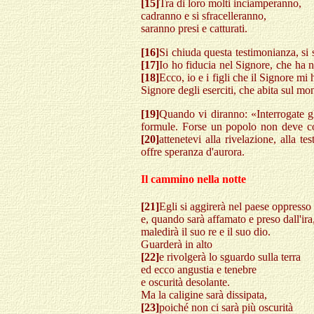
[15]
Tra di loro molti inciamperanno,
cadranno e si sfracelleranno,
saranno presi e catturati.
[16]
Si chiuda questa testimonianza, si s
[17]
Io ho fiducia nel Signore, che ha na
[18]
Ecco, io e i figli che il Signore mi
Signore degli eserciti, che abita sul mo
[19]
Quando vi diranno: «Interrogate gl
formule. Forse un popolo non deve cons
[20]
attenetevi alla rivelazione, alla 
offre speranza d'aurora.
Il cammino nella notte
[21]
Egli si aggirerà nel paese oppresso
e, quando sarà affamato e preso dall'ira
maledirà il suo re e il suo dio.
Guarderà in alto
[22]
e rivolgerà lo sguardo sulla terra
ed ecco angustia e tenebre
e oscurità desolante.
Ma la caligine sarà dissipata,
[23]
poiché non ci sarà più oscurità