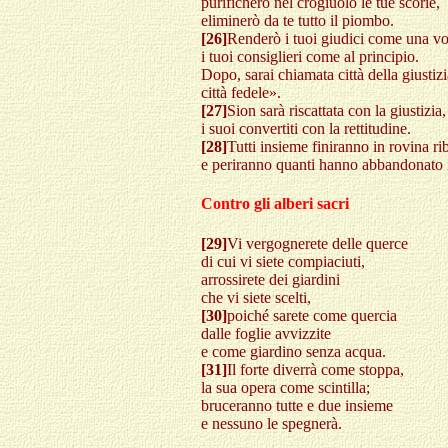
purificherò nel crogiuolo le tue scorie,
eliminerò da te tutto il piombo.
[26]
Renderò i tuoi giudici come una vo
i tuoi consiglieri come al principio.
Dopo, sarai chiamata città della giustizi
città fedele».
[27]
Sion sarà riscattata con la giustizia,
i suoi convertiti con la rettitudine.
[28]
Tutti insieme finiranno in rovina rib
e periranno quanti hanno abbandonato i
Contro gli alberi sacri
[29]
Vi vergognerete delle querce
di cui vi siete compiaciuti,
arrossirete dei giardini
che vi siete scelti,
[30]
poiché sarete come quercia
dalle foglie avvizzite
e come giardino senza acqua.
[31]
Il forte diverrà come stoppa,
la sua opera come scintilla;
bruceranno tutte e due insieme
e nessuno le spegnerà.