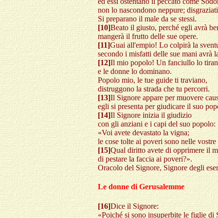
ed essi ostentano il peccato come Sòd
non lo nascondono neppure; disgraziati
Si preparano il male da se stessi.
[10]
Beato il giusto, perché egli avrà be
mangerà il frutto delle sue opere.
[11]
Guai all'empio! Lo colpirà la svent
secondo i misfatti delle sue mani avrà 
[12]
Il mio popolo! Un fanciullo lo tira
e le donne lo dominano.
Popolo mio, le tue guide ti traviano,
distruggono la strada che tu percorri.
[13]
Il Signore appare per muovere caus
egli si presenta per giudicare il suo pop
[14]
Il Signore inizia il giudizio
con gli anziani e i capi del suo popolo:
«Voi avete devastato la vigna;
le cose tolte ai poveri sono nelle vostre
[15]
Qual diritto avete di opprimere il 
di pestare la faccia ai poveri?».
Oracolo del Signore, Signore degli eserc
Le donne di Gerusalemme
[16]
Dice il Signore:
«Poiché si sono insuperbite le figlie di