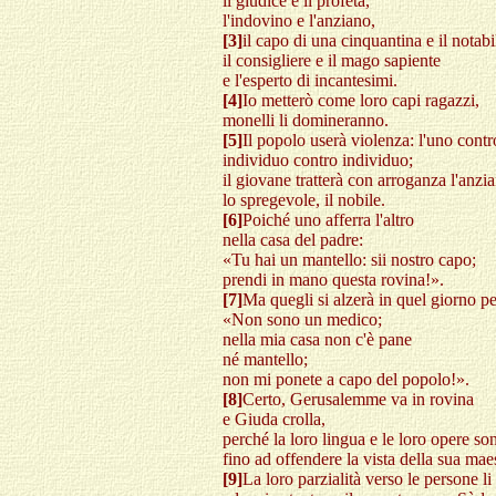
il giudice e il profeta,
l'indovino e l'anziano,
[3]
il capo di una cinquantina e il notabi
il consigliere e il mago sapiente
e l'esperto di incantesimi.
[4]
Io metterò come loro capi ragazzi,
monelli li domineranno.
[5]
Il popolo userà violenza: l'uno contro
individuo contro individuo;
il giovane tratterà con arroganza l'anzi
lo spregevole, il nobile.
[6]
Poiché uno afferra l'altro
nella casa del padre:
«Tu hai un mantello: sii nostro capo;
prendi in mano questa rovina!».
[7]
Ma quegli si alzerà in quel giorno pe
«Non sono un medico;
nella mia casa non c'è pane
né mantello;
non mi ponete a capo del popolo!».
[8]
Certo, Gerusalemme va in rovina
e Giuda crolla,
perché la loro lingua e le loro opere so
fino ad offendere la vista della sua mae
[9]
La loro parzialità verso le persone l