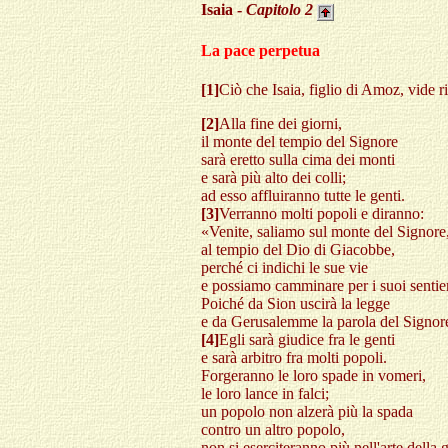
Isaia -
Capitolo
2
La pace perpetua
[1]
Ciò che Isaia, figlio di Amoz, vide
[2]
Alla fine dei giorni,
il monte del tempio del Signore
sarà eretto sulla cima dei monti
e sarà più alto dei colli;
ad esso affluiranno tutte le genti.
[3]
Verranno molti popoli e diranno:
«Venite, saliamo sul monte del Signore
al tempio del Dio di Giacobbe,
perché ci indichi le sue vie
e possiamo camminare per i suoi sentier
Poiché da Sion uscirà la legge
e da Gerusalemme la parola del Signor
[4]
Egli sarà giudice fra le genti
e sarà arbitro fra molti popoli.
Forgeranno le loro spade in vomeri,
le loro lance in falci;
un popolo non alzerà più la spada
contro un altro popolo,
non si eserciteranno più nell'arte della 