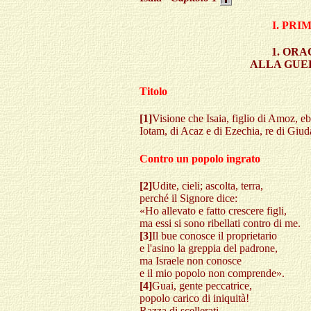
I. PRI
1. ORA
ALLA GUE
Titolo
[1]
Visione che Isaia, figlio di Amoz, 
Iotam, di Acaz e di Ezechia, re di Giud
Contro un popolo ingrato
[2]
Udite, cieli; ascolta, terra,
perché il Signore dice:
«Ho allevato e fatto crescere figli,
ma essi si sono ribellati contro di me.
[3]
Il bue conosce il proprietario
e l'asino la greppia del padrone,
ma Israele non conosce
e il mio popolo non comprende».
[4]
Guai, gente peccatrice,
popolo carico di iniquità!
Razza di scellerati,