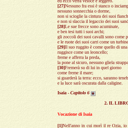
ed ecco verrà veloce e leggero.
[27]
Nessuno fra essi è stanco o inciam
nessuno sonnecchia o dorme,
non si scioglie la cintura dei suoi fianch
e non si slaccia il legaccio dei suoi sand
[28]
Le sue frecce sono acuminate,
e ben tesi tutti i suoi archi;
gli zoccoli dei suoi cavalli sono come p
e le ruote dei suoi carri come un turbine
[29]
Il suo ruggito è come quello di una
ruggisce come un leoncello;
freme e afferra la preda,
la pone al sicuro, nessuno gliela strappa
[30]
Fremerà su di lui in quel giorno
come freme il mare;
si guarderà la terra: ecco, saranno tene
e la luce sarà oscurata dalla caligine.
Isaia -
Capitolo
6
2. IL LI
Vocazione di Isaia
[1]
Nell'anno in cui morì il re Ozia, io