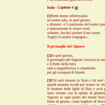
Isaia -
Capitolo
4
[1]
Sette donne afferreranno
un uomo solo, in quel giorno,
e diranno: «Ci nutriremo del nostro pa
e indosseremo le nostre vesti;
soltanto, lasciaci portare il tuo nome.
Toglici la nostra vergogna».
Il germoglio del Signore
[2]
In quel giorno,
il germoglio del Signore crescerà in ono
e il frutto della terra
sarà a magnificenza e ornamento
per gli scampati di Israele.
[3]
Chi sarà rimasto in Sion e chi sarà
quanti saranno iscritti per restare in 
le brutture delle figlie di Sion e avr
stato versato con lo spirito di giustiz
Signore su ogni punto del monte Sion
fumo di giorno, come bagliore di fuoco