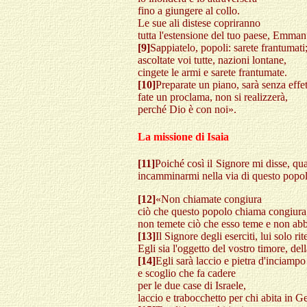
fino a giungere al collo.
Le sue ali distese copriranno
tutta l'estensione del tuo paese, Emman
[9]
Sappiatelo, popoli: sarete frantumati
ascoltate voi tutte, nazioni lontane,
cingete le armi e sarete frantumate.
[10]
Preparate un piano, sarà senza effet
fate un proclama, non si realizzerà,
perché Dio è con noi».
La missione di Isaia
[11]
Poiché così il Signore mi disse, q
incamminarmi nella via di questo popol
[12]
«Non chiamate congiura
ciò che questo popolo chiama congiura
non temete ciò che esso teme e non abb
[13]
Il Signore degli eserciti, lui solo ri
Egli sia l'oggetto del vostro timore, del
[14]
Egli sarà laccio e pietra d'inciampo
e scoglio che fa cadere
per le due case di Israele,
laccio e trabocchetto per chi abita in 