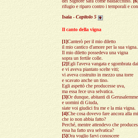
del Signore sarà come baldacchino.
[6
rifugio e riparo contro i temporali e con
Isaia -
Capitolo
5
Il canto della vigna
[1]
Canterò per il mio diletto
il mio cantico d'amore per la sua vigna.
Il mio diletto possedeva una vigna
sopra un fertile colle.
[2]
Egli l'aveva vangata e sgombrata dai
e vi aveva piantato scelte viti;
vi aveva costruito in mezzo una torre
e scavato anche un tino.
Egli aspettò che producesse uva,
ma essa fece uva selvatica.
[3]
Or dunque, abitanti di Gerusalemme
e uomini di Giuda,
siate voi giudici fra me e la mia vigna.
[4]
Che cosa dovevo fare ancora alla m
che io non abbia fatto?
Perché, mentre attendevo che produces
essa ha fatto uva selvatica?
[5]
Ora voglio farvi conoscere