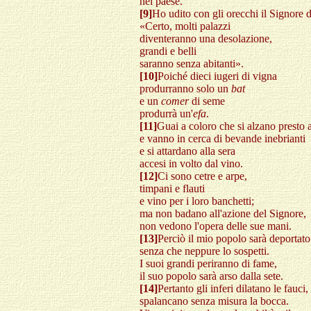
nel paese.
[9]
Ho udito con gli orecchi il Signore de
«Certo, molti palazzi
diventeranno una desolazione,
grandi e belli
saranno senza abitanti».
[10]
Poiché dieci iugeri di vigna
produrranno solo un
bat
e un
comer
di seme
produrrà un'
efa
.
[11]
Guai a coloro che si alzano presto 
e vanno in cerca di bevande inebrianti
e si attardano alla sera
accesi in volto dal vino.
[12]
Ci sono cetre e arpe,
timpani e flauti
e vino per i loro banchetti;
ma non badano all'azione del Signore,
non vedono l'opera delle sue mani.
[13]
Perciò il mio popolo sarà deportato
senza che neppure lo sospetti.
I suoi grandi periranno di fame,
il suo popolo sarà arso dalla sete.
[14]
Pertanto gli inferi dilatano le fauci,
spalancano senza misura la bocca.