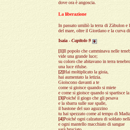
dove ora è angoscia.
La liberazione
In passato umiliò la terra di Zàbulon e l
del mare, oltre il Giordano e la curva 
Isaia -
Capitolo
9
[1]
Il popolo che camminava nelle tene
vide una grande luce;
su coloro che abitavano in terra tenebr
una luce rifulse.
[2]
Hai moltiplicato la gioia,
hai aumentato la letizia.
Gioiscono davanti a te
come si gioisce quando si miete
e come si gioisce quando si spartisce la
[3]
Poiché il giogo che gli pesava
e la sbarra sulle sue spalle,
il bastone del suo aguzzino
tu hai spezzato come al tempo di Madi
[4]
Poiché ogni calzatura di soldato nel
e ogni mantello macchiato di sangue
sarà bruciato,