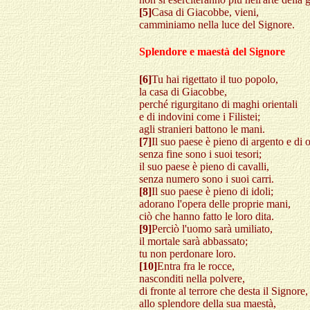
[5]
Casa di Giacobbe, vieni,
camminiamo nella luce del Signore.
Splendore e maestà del Signore
[6]
Tu hai rigettato il tuo popolo,
la casa di Giacobbe,
perché rigurgitano di maghi orientali
e di indovini come i Filistei;
agli stranieri battono le mani.
[7]
Il suo paese è pieno di argento e di o
senza fine sono i suoi tesori;
il suo paese è pieno di cavalli,
senza numero sono i suoi carri.
[8]
Il suo paese è pieno di idoli;
adorano l'opera delle proprie mani,
ciò che hanno fatto le loro dita.
[9]
Perciò l'uomo sarà umiliato,
il mortale sarà abbassato;
tu non perdonare loro.
[10]
Entra fra le rocce,
nasconditi nella polvere,
di fronte al terrore che desta il Signore,
allo splendore della sua maestà,