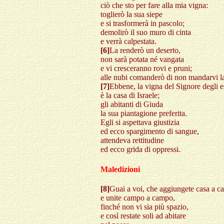
ciò che sto per fare alla mia vigna:
toglierò la sua siepe
e si trasformerà in pascolo;
demolirò il suo muro di cinta
e verrà calpestata.
[6]
La renderò un deserto,
non sarà potata né vangata
e vi cresceranno rovi e pruni;
alle nubi comanderò di non mandarvi la
[7]
Ebbene, la vigna del Signore degli es
è la casa di Israele;
gli abitanti di Giuda
la sua piantagione preferita.
Egli si aspettava giustizia
ed ecco spargimento di sangue,
attendeva rettitudine
ed ecco grida di oppressi.
Maledizioni
[8]
Guai a voi, che aggiungete casa a c
e unite campo a campo,
finché non vi sia più spazio,
e così restate soli ad abitare