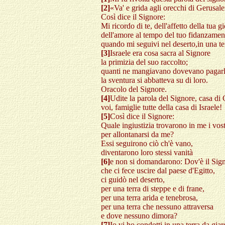
[2]
«Va' e grida agli orecchi di Gerusa
Così dice il Signore:
Mi ricordo di te, dell'affetto della tua g
dell'amore al tempo del tuo fidanzamen
quando mi seguivi nel deserto,in una te
[3]
Israele era cosa sacra al Signore
la primizia del suo raccolto;
quanti ne mangiavano dovevano pagarl
la sventura si abbatteva su di loro.
Oracolo del Signore.
[4]
Udite la parola del Signore, casa di
voi, famiglie tutte della casa di Israele!
[5]
Così dice il Signore:
Quale ingiustizia trovarono in me i vost
per allontanarsi da me?
Essi seguirono ciò ch'è vano,
diventarono loro stessi vanità
[6]
e non si domandarono: Dov'è il Sig
che ci fece uscire dal paese d'Egitto,
ci guidò nel deserto,
per una terra di steppe e di frane,
per una terra arida e tenebrosa,
per una terra che nessuno attraversa
e dove nessuno dimora?
[7]
Io vi ho condotti in una terra da giar