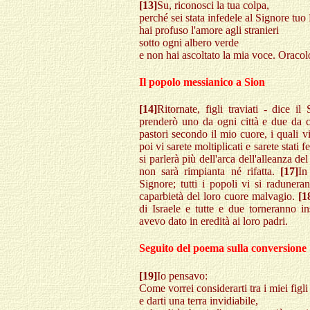
[13]
Su, riconosci la tua colpa,
perché sei stata infedele al Signore tuo
hai profuso l'amore agli stranieri
sotto ogni albero verde
e non hai ascoltato la mia voce. Oracol
Il popolo messianico a Sion
[14]
Ritornate, figli traviati - dice i
prenderò uno da ogni città e due da 
pastori secondo il mio cuore, i quali 
poi vi sarete moltiplicati e sarete stati 
si parlerà più dell'arca dell'alleanza d
non sarà rimpianta né rifatta.
[17]
In
Signore; tutti i popoli vi si radune
caparbietà del loro cuore malvagio.
[1
di Israele e tutte e due torneranno in
avevo dato in eredità ai loro padri.
Seguito del poema sulla conversione
[19]
Io pensavo:
Come vorrei considerarti tra i miei figli
e darti una terra invidiabile,