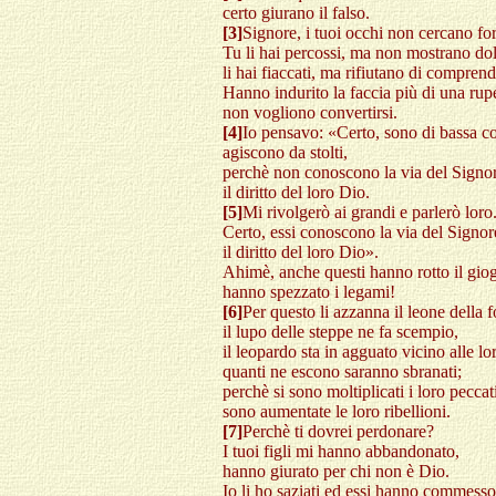
certo giurano il falso.
[3]
Signore, i tuoi occhi non cercano for
Tu li hai percossi, ma non mostrano dol
li hai fiaccati, ma rifiutano di comprend
Hanno indurito la faccia più di una rup
non vogliono convertirsi.
[4]
Io pensavo: «Certo, sono di bassa c
agiscono da stolti,
perchè non conoscono la via del Signor
il diritto del loro Dio.
[5]
Mi rivolgerò ai grandi e parlerò loro
Certo, essi conoscono la via del Signor
il diritto del loro Dio».
Ahimè, anche questi hanno rotto il gio
hanno spezzato i legami!
[6]
Per questo li azzanna il leone della f
il lupo delle steppe ne fa scempio,
il leopardo sta in agguato vicino alle lor
quanti ne escono saranno sbranati;
perchè si sono moltiplicati i loro peccat
sono aumentate le loro ribellioni.
[7]
Perchè ti dovrei perdonare?
I tuoi figli mi hanno abbandonato,
hanno giurato per chi non è Dio.
Io li ho saziati ed essi hanno commesso