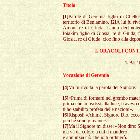
Titolo
[1]
Parole di Geremia figlio di Chelki
territorio di Beniamino.
[2]
A lui fu riv
Amon, re di Giuda, l'anno decimote
Ioiakìm figlio di Giosia, re di Giuda, 
Giosìa, re di Giuda, cioè fino alla de
I. ORACOLI CON
1. AL
Vocazione di Geremia
[4]
Mi fu rivolta la parola del Signore:
[5]
«Prima di formarti nel grembo mater
prima che tu uscissi alla luce, ti avevo 
ti ho stabilito profeta delle nazioni».
[6]
Risposi: «Ahimè, Signore Dio, ecco 
perché sono giovane».
[7]
Ma il Signore mi disse: «Non dire: 
ma và da coloro a cui ti manderò
e annunzia ciò che io ti ordinerò.