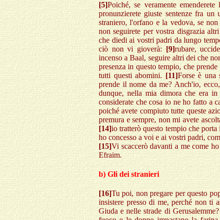
[5]
Poiché, se veramente emenderete l
pronunzierete giuste sentenze fra un
straniero, l'orfano e la vedova, se no
non seguirete per vostra disgrazia altr
che diedi ai vostri padri da lungo tem
ciò non vi gioverà:
[9]
rubare, uccide
incenso a Baal, seguire altri dei che n
presenza in questo tempio, che prende 
tutti questi abomini.
[11]
Forse è una s
prende il nome da me? Anch'io, ecco,
dunque, nella mia dimora che era in
considerate che cosa io ne ho fatto a c
poiché avete compiuto tutte queste azio
premura e sempre, non mi avete ascolta
[14]
io tratterò questo tempio che porta
ho concesso a voi e ai vostri padri, come
[15]
Vi scaccerò davanti a me come ho sca
Efraim.
b) Gli dei stranieri
[16]
Tu poi, non pregare per questo pop
insistere presso di me, perché non ti 
Giuda e nelle strade di Gerusalemme
fuoco e le donne impastano la farina 