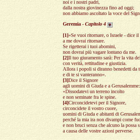
noi e i nostri padri,
dalla nostra giovinezza fino ad oggi;
non abbiamo ascoltato la voce del Sign
Geremia -
Capitolo
4
[1]
«Se vuoi ritornare, o Israele - dice il
a me dovrai ritornare.
Se rigetterai i tuoi abomini,
non dovrai più vagare lontano da me.
[2]
Il tuo giuramento sarà: Per la vita de
con verità, rettitudine e giustizia.
Allora i popoli si diranno benedetti da t
e di te si vanteranno».
[3]
Dice il Signore
agli uomini di Giuda e a Gerusalemme:
«Dissodatevi un terreno incolto
e non seminate fra le spine.
[4]
Circoncidetevi per il Signore,
circoncidete il vostro cuore,
uomini di Giuda e abitanti di Gerusal
perché la mia ira non divampi come fu
e non bruci senza che alcuno la possa 
a causa delle vostre azioni perverse.