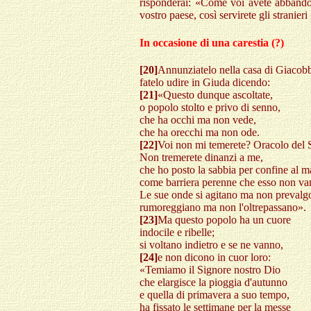
risponderai: «Come voi avete abbandona
vostro paese, così servirete gli stranier
In occasione di una carestia (?)
[20]
Annunziatelo nella casa di Giacob
fatelo udire in Giuda dicendo:
[21]
«Questo dunque ascoltate,
o popolo stolto e privo di senno,
che ha occhi ma non vede,
che ha orecchi ma non ode.
[22]
Voi non mi temerete? Oracolo del 
Non tremerete dinanzi a me,
che ho posto la sabbia per confine al m
come barriera perenne che esso non va
Le sue onde si agitano ma non prevalg
rumoreggiano ma non l'oltrepassano».
[23]
Ma questo popolo ha un cuore
indocile e ribelle;
si voltano indietro e se ne vanno,
[24]
e non dicono in cuor loro:
«Temiamo il Signore nostro Dio
che elargisce la pioggia d'autunno
e quella di primavera a suo tempo,
ha fissato le settimane per la messe