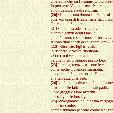
un'eredità che sia l'ornamento più prezi
Io pensavo: Voi mi direte: Padre mio,
e non tralascerete di seguirmi.
[20]
Ma come una donna è infedele al 
così voi, casa di Israele, siete stati infe
Oracolo del Signore.
[21]
Sui colli si ode una voce,
pianto e gemiti degli Israeliti,
perché hanno reso tortuose le loro vie,
si sono dimenticati del Signore loro Di
[22]
«Ritornate, figli traviati,
io risanerò le vostre ribellioni».
«Ecco, noi veniamo a te
perché tu sei il Signore nostro Dio.
[23]
In realtà, menzogna sono le colline
come anche il clamore sui monti;
davvero nel Signore nostro Dio
è la salvezza di Israele.
[24]
L'infamia ha divorato fino dalla no
il frutto delle fatiche dei nostri padri,
i loro greggi e i loro armenti,
i loro figli e le loro figlie.
[25]
Avvolgiamoci nella nostra vergogn
la nostra confusione ci ricopra,
perché abbiamo peccato contro il Signo