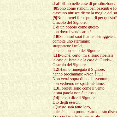
si affollano nelle case di prostituzione.
[8]
Sono come stalloni ben pasciuti e fo
ciascuno nitrisce dietro la moglie del s
[9]
Non dovrei forse punirli per questo?
Oracolo del Signore.
E di un popolo come questo
non dovrei vendicarmi?
[10]
Salite sui suoi filari e distruggeteli,
compite uno sterminio;
strappatene i tralci,
perchè non sono del Signore.
[11]
Poichè, certo, mi si sono ribellate
la casa di Israele e la casa di Giuda».
Oracolo del Signore.
[12]
Hanno rinnegato il Signore,
hanno proclamato: «Non è lui!
Non verrà sopra di noi la sventura,
non vedremo né spada né fame.
[13]
I profeti sono come il vento,
la sua parola non è in essi».
[14]
Perciò dice il Signore,
Dio degli eserciti:
«Questo sarà fatto loro,
poichè hanno pronunziato questo disco
Ecco io farò delle mie parole