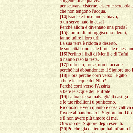
sorgente di acqua viva,
per scavarsi cisterne, cisterne screpolat
che non tengono l'acqua.
[14]
Israele è forse uno schiavo,
o un servo nato in casa?
Perché allora è diventato una preda?
[15]
Contro di lui ruggiscono i leoni,
fanno udire i loro urli.
La sua terra è ridotta a deserto,
le sue città sono state bruciate e nessun
[16]
Perfino i figli di Menfi e di Tafni
ti hanno raso la testa.
[17]
Tutto ciò, forse, non ti accade
perché hai abbandonato il Signore tuo
[18]
E ora perchè corri verso l'Egitto
a bere le acque del Nilo?
Perché corri verso l'Assiria
a bere le acque dell'Eufrate?
[19]
La tua stessa malvagità ti castiga
e le tue ribellioni ti puniscono.
Riconosci e vedi quanto è cosa cattiva
l'avere abbandonato il Signore tuo Dio
e il non avere più timore di me.
Oracolo del Signore degli eserciti.
[20]
Poiché già da tempo hai infranto il