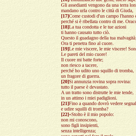
Gli assedianti vengono da una terra lon
mandano urla contro le città di Giuda,
[17]
Come custodi d'un campo l'hanno c
perché si è ribellata contro di me. Orac
[18]
La tua condotta e le tue azioni
ti hanno causato tutto ciò.
Questo il guadagno della tua malvagità
Ora ti penetra fino al cuore.
[19]
Le mie viscere, le mie viscere! Sono
Le pareti del mio cuore!
Il cuore mi batte forte;
non riesco a tacere,
perché ho udito uno squillo di tromba,
un fragore di guerra.
[20]
Si annunzia rovina sopra rovina:
tutto il paese è devastato.
A un tratto sono distrutte le mie tende,
in un attimo i miei padiglioni.
[21]
Fino a quando dovrò vedere segnal
e udire squilli di tromba?
[22]
«Stolto è il mio popolo:
non mi conoscono,
sono figli insipienti,
senza intelligenza;