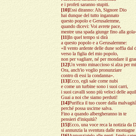
e i profeti saranno stupiti.
[10]
Essi diranno: Ah, Signore Dio
hai dunque del tutto ingannato
questo popolo e Gerusalemme,
quando dicevi: Voi avrete pace,
mentre una spada giunge fino alla gola
[11]
In quel tempo si dirà
a questo popolo e a Gerusalemme:
«Il vento ardente delle dune soffia dal 
verso la figlia del mio popolo,
non per vagliare, né per mondare il gra
[12]
Un vento minaccioso si alza per mi
Ora, anch'io voglio pronunziare
contro di essi la condanna».
[13]
Ecco, egli sale come nubi
e come un turbine sono i suoi carri,
i suoi cavalli sono più veloci delle aqui
Guai a noi che siamo perduti!
[14]
Purifica il tuo cuore dalla malvagi
perché possa uscirne salva.
Fino a quando albergheranno in te
pensieri d'iniquità?
[15]
Ecco, una voce reca la notizia da 
si annunzia la sventura dalle montagne 
[16]
Annunziatelo alle genti, fatelo sa