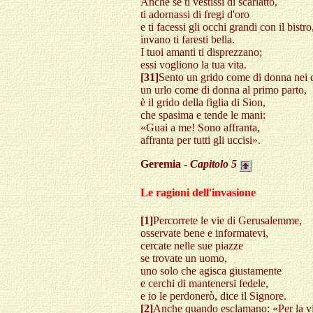
Anche se ti vestissi di scarlatto,
ti adornassi di fregi d'oro
e ti facessi gli occhi grandi con il bistro
invano ti faresti bella.
I tuoi amanti ti disprezzano;
essi vogliono la tua vita.
[31]
Sento un grido come di donna nei d
un urlo come di donna al primo parto,
è il grido della figlia di Sion,
che spasima e tende le mani:
«Guai a me! Sono affranta,
affranta per tutti gli uccisi».
Geremia -
Capitolo
5
Le ragioni dell'invasione
[1]
Percorrete le vie di Gerusalemme,
osservate bene e informatevi,
cercate nelle sue piazze
se trovate un uomo,
uno solo che agisca giustamente
e cerchi di mantenersi fedele,
e io le perdonerò, dice il Signore.
[2]
Anche quando esclamano: «Per la vi