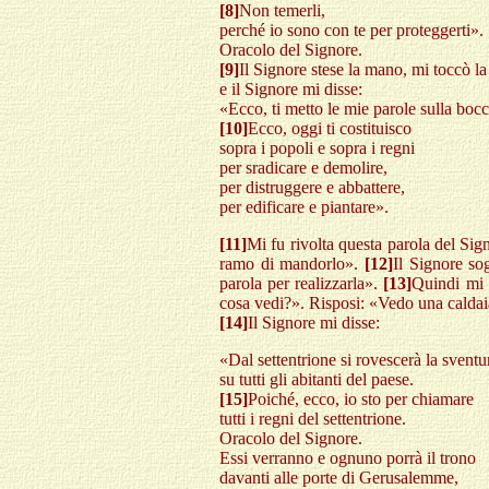
[8]
Non temerli,
perché io sono con te per proteggerti».
Oracolo del Signore.
[9]
Il Signore stese la mano, mi toccò l
e il Signore mi disse:
«Ecco, ti metto le mie parole sulla bocc
[10]
Ecco, oggi ti costituisco
sopra i popoli e sopra i regni
per sradicare e demolire,
per distruggere e abbattere,
per edificare e piantare».
[11]
Mi fu rivolta questa parola del Si
ramo di mandorlo».
[12]
Il Signore so
parola per realizzarla».
[13]
Quindi mi 
cosa vedi?». Risposi: «Vedo una caldaia
[14]
Il Signore mi disse:
«Dal settentrione si rovescerà la sventu
su tutti gli abitanti del paese.
[15]
Poiché, ecco, io sto per chiamare
tutti i regni del settentrione.
Oracolo del Signore.
Essi verranno e ognuno porrà il trono
davanti alle porte di Gerusalemme,