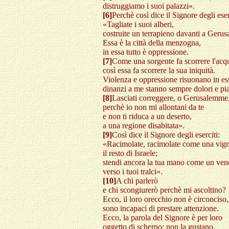
distruggiamo i suoi palazzi».
[6]
Perchè così dice il Signore degli eser
«Tagliate i suoi alberi,
costruite un terrapieno davanti a Geru
Essa è la città della menzogna,
in essa tutto è oppressione.
[7]
Come una sorgente fa scorrere l'acq
così essa fa scorrere la sua iniquità.
Violenza e oppressione risuonano in es
dinanzi a me stanno sempre dolori e pi
[8]
Lasciati correggere, o Gerusalemme
perchè io non mi allontani da te
e non ti riduca a un deserto,
a una regione disabitata».
[9]
Così dice il Signore degli eserciti:
«Racimolate, racimolate come una vig
il resto di Israele;
stendi ancora la tua mano come un ve
verso i tuoi tralci».
[10]
A chi parlerò
e chi scongiurerò perchè mi ascoltino?
Ecco, il loro orecchio non è circonciso,
sono incapaci di prestare attenzione.
Ecco, la parola del Signore è per loro
oggetto di scherno; non la gustano.