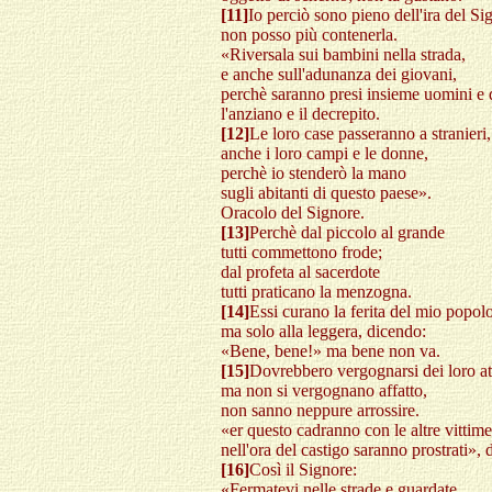
[11]
Io perciò sono pieno dell'ira del Si
non posso più contenerla.
«Riversala sui bambini nella strada,
e anche sull'adunanza dei giovani,
perchè saranno presi insieme uomini e
l'anziano e il decrepito.
[12]
Le loro case passeranno a stranieri,
anche i loro campi e le donne,
perchè io stenderò la mano
sugli abitanti di questo paese».
Oracolo del Signore.
[13]
Perchè dal piccolo al grande
tutti commettono frode;
dal profeta al sacerdote
tutti praticano la menzogna.
[14]
Essi curano la ferita del mio popolo
ma solo alla leggera, dicendo:
«Bene, bene!» ma bene non va.
[15]
Dovrebbero vergognarsi dei loro at
ma non si vergognano affatto,
non sanno neppure arrossire.
«er questo cadranno con le altre vittime
nell'ora del castigo saranno prostrati», 
[16]
Così il Signore:
«Fermatevi nelle strade e guardate,