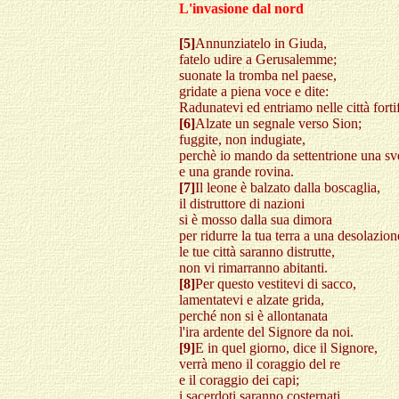
L'invasione dal nord
[5]
Annunziatelo in Giuda,
fatelo udire a Gerusalemme;
suonate la tromba nel paese,
gridate a piena voce e dite:
Radunatevi ed entriamo nelle città fortif
[6]
Alzate un segnale verso Sion;
fuggite, non indugiate,
perchè io mando da settentrione una sv
e una grande rovina.
[7]
Il leone è balzato dalla boscaglia,
il distruttore di nazioni
si è mosso dalla sua dimora
per ridurre la tua terra a una desolazion
le tue città saranno distrutte,
non vi rimarranno abitanti.
[8]
Per questo vestitevi di sacco,
lamentatevi e alzate grida,
perché non si è allontanata
l'ira ardente del Signore da noi.
[9]
E in quel giorno, dice il Signore,
verrà meno il coraggio del re
e il coraggio dei capi;
i sacerdoti saranno costernati