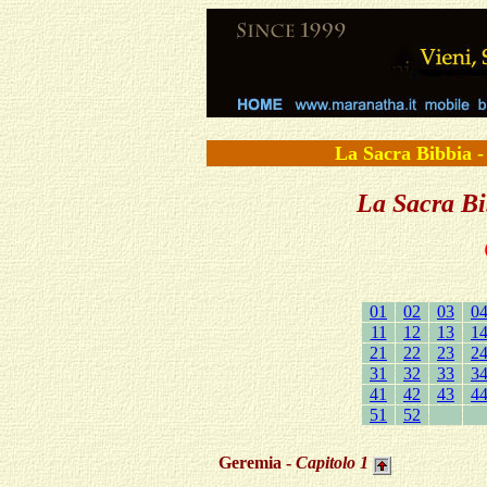
La Sacra Bibbi
La Sacra Bib
01
02
03
0
11
12
13
1
21
22
23
2
31
32
33
3
41
42
43
4
51
52
Geremia -
Capitolo
1