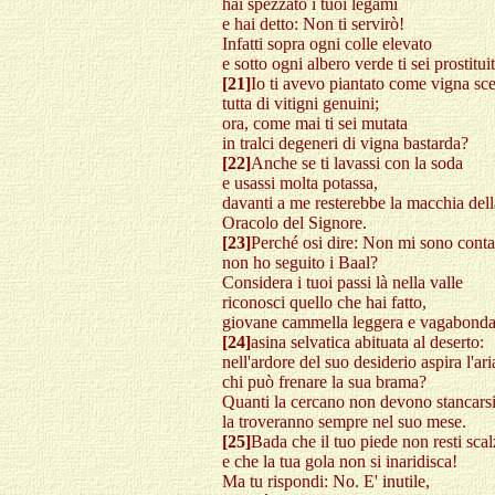
hai spezzato i tuoi legami
e hai detto: Non ti servirò!
Infatti sopra ogni colle elevato
e sotto ogni albero verde ti sei prostituit
[21]
Io ti avevo piantato come vigna sce
tutta di vitigni genuini;
ora, come mai ti sei mutata
in tralci degeneri di vigna bastarda?
[22]
Anche se ti lavassi con la soda
e usassi molta potassa,
davanti a me resterebbe la macchia della
Oracolo del Signore.
[23]
Perché osi dire: Non mi sono cont
non ho seguito i Baal?
Considera i tuoi passi là nella valle
riconosci quello che hai fatto,
giovane cammella leggera e vagabonda
[24]
asina selvatica abituata al deserto:
nell'ardore del suo desiderio aspira l'ari
chi può frenare la sua brama?
Quanti la cercano non devono stancarsi
la troveranno sempre nel suo mese.
[25]
Bada che il tuo piede non resti sca
e che la tua gola non si inaridisca!
Ma tu rispondi: No. E' inutile,