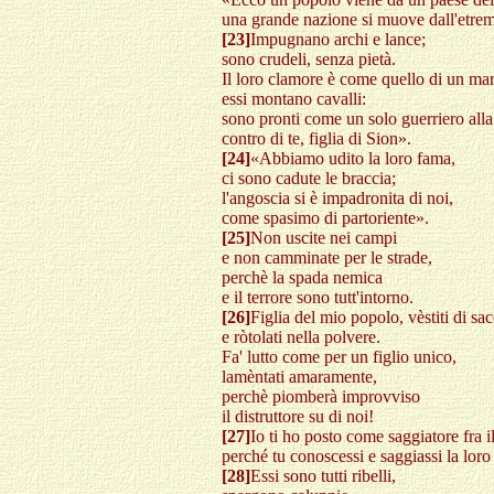
una grande nazione si muove dall'etremi
[23]
Impugnano archi e lance;
sono crudeli, senza pietà.
Il loro clamore è come quello di un mar
essi montano cavalli:
sono pronti come un solo guerriero alla
contro di te, figlia di Sion».
[24]
«Abbiamo udito la loro fama,
ci sono cadute le braccia;
l'angoscia si è impadronita di noi,
come spasimo di partoriente».
[25]
Non uscite nei campi
e non camminate per le strade,
perchè la spada nemica
e il terrore sono tutt'intorno.
[26]
Figlia del mio popolo, vèstiti di sa
e ròtolati nella polvere.
Fa' lutto come per un figlio unico,
lamèntati amaramente,
perchè piomberà improvviso
il distruttore su di noi!
[27]
Io ti ho posto come saggiatore fra 
perché tu conoscessi e saggiassi la loro
[28]
Essi sono tutti ribelli,