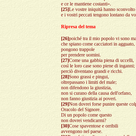
e ce le mantiene costanti».
[25]
Le vostre iniquità hanno sconvolto
e i vostri peccati tengono lontano da vo
Ripresa del tema
[26]
poiché tra il mio popolo vi sono m
che spiano come cacciatori in agguato,
pongono trappole
per prendere uomini.
[27]
Come una gabbia piena di uccelli,
così le loro case sono piene di inganni;
perciò diventano grandi e ricchi.
[28]
Sono grassi e pingui,
oltrepassano i limiti del male;
non difendono la giustizia,
non si curano della causa dell'orfano,
non fanno giustizia ai poveri.
[29]
Non dovrei forse punire queste col
Oracolo del Signore.
Di un popolo come questo
non dovrei vendicarmi?
[30]
Cose spaventose e orribili
avvengono nel paese.