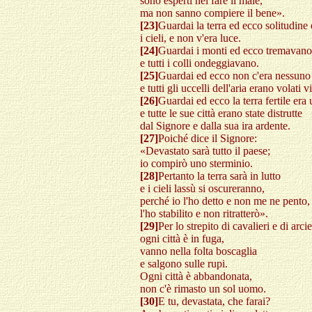
sono esperti nel fare il male,
ma non sanno compiere il bene».
[23]
Guardai la terra ed ecco solitudine 
i cieli, e non v'era luce.
[24]
Guardai i monti ed ecco tremavano
e tutti i colli ondeggiavano.
[25]
Guardai ed ecco non c'era nessuno
e tutti gli uccelli dell'aria erano volati v
[26]
Guardai ed ecco la terra fertile era
e tutte le sue città erano state distrutte
dal Signore e dalla sua ira ardente.
[27]
Poiché dice il Signore:
«Devastato sarà tutto il paese;
io compirò uno sterminio.
[28]
Pertanto la terra sarà in lutto
e i cieli lassù si oscureranno,
perché io l'ho detto e non me ne pento,
l'ho stabilito e non ritratterò».
[29]
Per lo strepito di cavalieri e di arcie
ogni città è in fuga,
vanno nella folta boscaglia
e salgono sulle rupi.
Ogni città è abbandonata,
non c'è rimasto un sol uomo.
[30]
E tu, devastata, che farai?