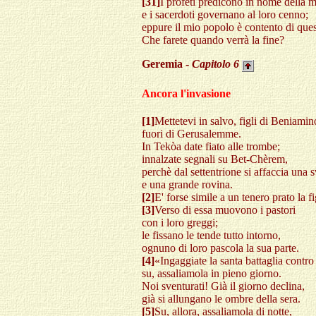
[31]
I profeti predicono in nome della
e i sacerdoti governano al loro cenno;
eppure il mio popolo è contento di ques
Che farete quando verrà la fine?
Geremia -
Capitolo
6
Ancora l'invasione
[1]
Mettetevi in salvo, figli di Beniamin
fuori di Gerusalemme.
In Tekòa date fiato alle trombe;
innalzate segnali su Bet-Chèrem,
perchè dal settentrione si affaccia una 
e una grande rovina.
[2]
E' forse simile a un tenero prato la f
[3]
Verso di essa muovono i pastori
con i loro greggi;
le fissano le tende tutto intorno,
ognuno di loro pascola la sua parte.
[4]
«Ingaggiate la santa battaglia contro 
su, assaliamola in pieno giorno.
Noi sventurati! Già il giorno declina,
già si allungano le ombre della sera.
[5]
Su, allora, assaliamola di notte,