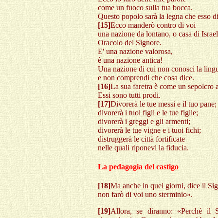
come un fuoco sulla tua bocca.
Questo popolo sarà la legna che esso d
[15]
Ecco manderò contro di voi
una nazione da lontano, o casa di Israel
Oracolo del Signore.
E' una nazione valorosa,
è una nazione antica!
Una nazione di cui non conosci la ling
e non comprendi che cosa dice.
[16]
La sua faretra è come un sepolcro 
Essi sono tutti prodi.
[17]
Divorerà le tue messi e il tuo pane;
divorerà i tuoi figli e le tue figlie;
divorerà i greggi e gli armenti;
divorerà le tue vigne e i tuoi fichi;
distruggerà le città fortificate
nelle quali riponevi la fiducia.
La pedagogia del castigo
[18]
Ma anche in quei giorni, dice il Si
non farò di voi uno sterminio».
[19]
Allora, se diranno: «Perché il 