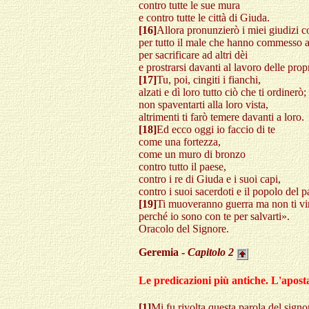
contro tutte le sue mura
e contro tutte le città di Giuda.
[16]
Allora pronunzierò i miei giudizi co
per tutto il male che hanno commesso
per sacrificare ad altri dèi
e prostrarsi davanti al lavoro delle prop
[17]
Tu, poi, cingiti i fianchi,
alzati e dì loro tutto ciò che ti ordinerò;
non spaventarti alla loro vista,
altrimenti ti farò temere davanti a loro.
[18]
Ed ecco oggi io faccio di te
come una fortezza,
come un muro di bronzo
contro tutto il paese,
contro i re di Giuda e i suoi capi,
contro i suoi sacerdoti e il popolo del p
[19]
Ti muoveranno guerra ma non ti vi
perché io sono con te per salvarti».
Oracolo del Signore.
Geremia -
Capitolo
2
Le predicazioni più antiche. L'aposta
[1]
Mi fu rivolta questa parola del signo