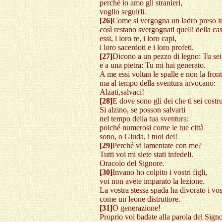
perché io amo gli stranieri,
voglio seguirli.
[26]
Come si vergogna un ladro preso in
così restano svergognati quelli della cas
essi, i loro re, i loro capi,
i loro sacerdoti e i loro profeti.
[27]
Dicono a un pezzo di legno: Tu sei
e a una pietra: Tu mi hai generato.
A me essi voltan le spalle e non la front
ma al tempo della sventura invocano:
Alzati,salvaci!
[28]
E dove sono gli dei che ti sei costru
Si alzino, se posson salvarti
nel tempo della tua sventura;
poiché numerosi come le tue città
sono, o Giuda, i tuoi dei!
[29]
Perché vi lamentate con me?
Tutti voi mi siete stati infedeli.
Oracolo del Signore.
[30]
Invano ho colpito i vostri figli,
voi non avete imparato la lezione.
La vostra stessa spada ha divorato i vost
come un leone distruttore.
[31]
O generazione!
Proprio voi badate alla parola del Sign