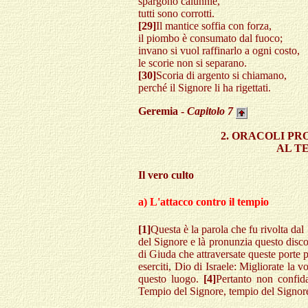
spargono calunnie,
tutti sono corrotti.
[29]
Il mantice soffia con forza,
il piombo è consumato dal fuoco;
invano si vuol raffinarlo a ogni costo,
le scorie non si separano.
[30]
Scoria di argento si chiamano,
perché il Signore li ha rigettati.
Geremia -
Capitolo
7
2. ORACOLI P
AL TE
Il vero culto
a) L'attacco contro il tempio
[1]
Questa è la parola che fu rivolta da
del Signore e là pronunzia questo discor
di Giuda che attraversate queste porte p
eserciti, Dio di Israele: Migliorate la v
questo luogo.
[4]
Pertanto non confid
Tempio del Signore, tempio del Signore