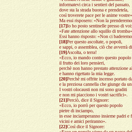
informatevi circa i sentieri del passato,
dove sta la strada buona e prendetela,
così troverete pace per le anime vostre»
Ma essi risposero: «Non la prenderemo
[17]
Io ho posto sentinelle presso di voi
«Fate attenzione allo squillo di tromba»
Essi hanno risposto: «Non ci baderemo
[18]
Per questo ascoltate, o popoli,
e sappi, o assemblea, ciò che avverrà di
[19]
Ascolta, o terra!
«Ecco, io mando contro questo popolo 
il frutto dei loro pensieri,
perchè non hanno prestato attenzione a
e hanno rigettato la mia legge.
[20]
Perchè mi offrite incenso portato 
e la preziosa cannella che giunge da u
I vostri olocausti non mi sono graditi
e non mi piacciono i vostri sacrifici».
[21]
Perciò, dice il Signore:
«Ecco, io porrò per questo popolo
pietre di inciampo,
in esse inciamperanno insieme padri e fi
vicini e amici periranno».
[22]
Così dice il Signore:
«Ecco un popolo viene da un paese del 