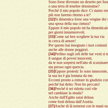
Sono forse divenuto un deserto per Isra
o una terra di tenebre densissime?
Perché il mio popolo dice: Ci siamo em
più non faremo ritorno a te?
[32]
Si dimentica forse una vergine dei 
una sposa della sua cintura?
Eppure il mio popolo mi ha dimenticat
per giorni innumerevoli.
[33]
Come sai ben scegliere la tua via
in cerca di amore!
Per questo hai insegnato i tuoi costumi
anche alle donne peggiori.
[34]
Perfino sugli orli delle tue vesti si 
il sangue di poveri innocenti,
da te non sorpresi nell'atto di scassinare
ma presso ogni quercia.
[35]
Eppure protesti: Io sono innocente,
la sua ira è gia lontana da me.
Eccomi pronto a entrare in giudizio con
perché hai detto: Non ho peccato!
[36]
Perché ti sei ridotta così vile
nel cambiare la strada?
Anche dall'Egitto sarai delusa
come fosti delusa dall'Assiria.
[37]
Anche di là tornerai con le mani su