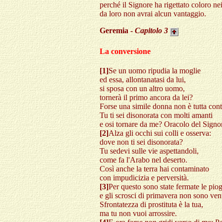
perché il Signore ha rigettato coloro ne
da loro non avrai alcun vantaggio.
Geremia -
Capitolo
3
La conversione
[1]
Se un uomo ripudia la moglie
ed essa, allontanatasi da lui,
si sposa con un altro uomo,
tornerà il primo ancora da lei?
Forse una simile donna non è tutta con
Tu ti sei disonorata con molti amanti
e osi tornare da me? Oracolo del Signo
[2]
Alza gli occhi sui colli e osserva:
dove non ti sei disonorata?
Tu sedevi sulle vie aspettandoli,
come fa l'Arabo nel deserto.
Così anche la terra hai contaminato
con impudicizia e perversità.
[3]
Per questo sono state fermate le pio
e gli scrosci di primavera non sono ven
Sfrontatezza di prostituta è la tua,
ma tu non vuoi arrossire.