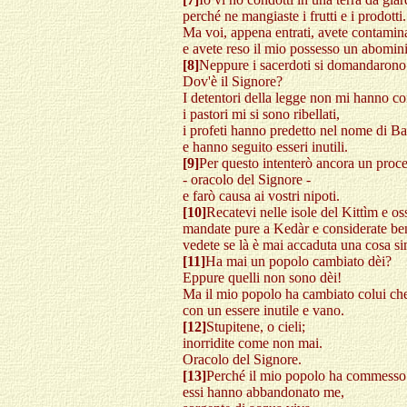
perché ne mangiaste i frutti e i prodotti.
Ma voi, appena entrati, avete contamina
e avete reso il mio possesso un abomin
[8]
Neppure i sacerdoti si domandarono
Dov'è il Signore?
I detentori della legge non mi hanno co
i pastori mi si sono ribellati,
i profeti hanno predetto nel nome di Ba
e hanno seguito esseri inutili.
[9]
Per questo intenterò ancora un proce
- oracolo del Signore -
e farò causa ai vostri nipoti.
[10]
Recatevi nelle isole del Kittìm e os
mandate pure a Kedàr e considerate be
vedete se là è mai accaduta una cosa si
[11]
Ha mai un popolo cambiato dèi?
Eppure quelli non sono dèi!
Ma il mio popolo ha cambiato colui che 
con un essere inutile e vano.
[12]
Stupitene, o cieli;
inorridite come non mai.
Oracolo del Signore.
[13]
Perché il mio popolo ha commesso 
essi hanno abbandonato me,