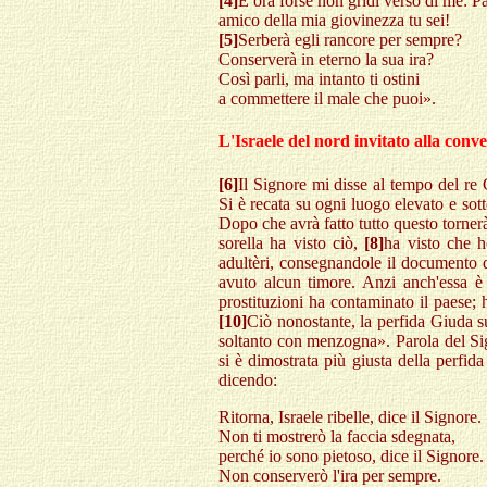
[4]
E ora forse non gridi verso di me: P
amico della mia giovinezza tu sei!
[5]
Serberà egli rancore per sempre?
Conserverà in eterno la sua ira?
Così parli, ma intanto ti ostini
a commettere il male che puoi».
L'Israele del nord invitato alla conv
[6]
Il Signore mi disse al tempo del re G
Si è recata su ogni luogo elevato e sott
Dopo che avrà fatto tutto questo torner
sorella ha visto ciò,
[8]
ha visto che ho
adultèri, consegnandole il documento d
avuto alcun timore. Anzi anch'essa è 
prostituzioni ha contaminato il paese; 
[10]
Ciò nonostante, la perfida Giuda su
soltanto con menzogna». Parola del S
si è dimostrata più giusta della perfid
dicendo:
Ritorna, Israele ribelle, dice il Signore.
Non ti mostrerò la faccia sdegnata,
perché io sono pietoso, dice il Signore.
Non conserverò l'ira per sempre.