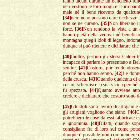
fanno alcuni durante un banchetto fun
ne rivestono le loro mogli e i loro bam
male né il bene ricevuto da qualcun
[34]
nemmeno possono dare ricchezze né 
non se ne curano.
[35]
Non liberano u
forte.
[36]
Non rendono la vista a un 
hanno pietà della vedova né benefica
montagna quegli idoli di legno, indorat
dunque si può ritenere e dichiarare che
[40]
Inoltre, perfino gli stessi Caldei
incapace di parlare lo presentano a Bel
sentire.
[41]
Costoro, pur rendendosene
perché non hanno senno.
[42]
Le donne
della crusca.
[43]
Quando qualcuna di ess
costui, schernisce la sua vicina perché 
fu spezzata.
[44]
Quanto avviene att
credere e dichiarare che costoro sono d
[45]
Gli idoli sono lavoro di artigiani e
gli artigiani vogliono che siano.
[46]
C
potrebbero le cose da essi fabbricate e
e ignominia.
[48]
Difatti, quando sop
consigliano fra di loro sul come potr
dunque è possibile non comprendere c