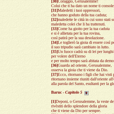
[30]
Coraggio, Gerusalemme!
Colui che ti ha dato un nome ti console
[31]
Maledetti i tuoi oppressori,
che hanno goduto della tua caduta;
[32]
maledette le città in cui sono stati sc
maledetta colei che li ha trattenuti.
[33]
Come ha gioito per la tua caduta
e si è allietata per la tua rovina,
così patirà per la sua desolazione.
[34]
Le toglierò la gioia di essere così p
il suo tripudio sarà cambiato in lutto.
[35]
Un fuoco cadrà su di lei per lunghi
per volere dell'Eterno
e per molto tempo sarà abitata da demo
[36]
Guarda ad oriente, Gerusalemme,
osserva la gioia che ti viene da Dio.
[37]
Ecco, ritornano i figli che hai visti 
ritornano insieme riuniti dall'oriente all
alla parola del Santo, esultanti per la gl
Baruc -
Capitolo 5
[1]
Deponi, o Gerusalemme, la veste del l
rivèstiti dello splendore della gloria
che ti viene da Dio per sempre.