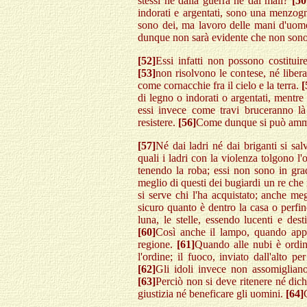
stessi né dalla guerra né dai mali?
[50
indorati e argentati, sono una menzogna
sono dei, ma lavoro delle mani d'uomo
dunque non sarà evidente che non sono
[52]
Essi infatti non possono costitui
[53]
non risolvono le contese, né liber
come cornacchie fra il cielo e la terra.
[
di legno o indorati o argentati, mentre
essi invece come travi bruceranno 
resistere.
[56]
Come dunque si può ammet
[57]
Né dai ladri né dai briganti si salv
quali i ladri con la violenza tolgono l'
tenendo la roba; essi non sono in gra
meglio di questi dei bugiardi un re che 
si serve chi l'ha acquistato; anche me
sicuro quanto è dentro la casa o perfi
luna, le stelle, essendo lucenti e des
[60]
Così anche il lampo, quando appar
regione.
[61]
Quando alle nubi è ordina
l'ordine; il fuoco, inviato dall'alto 
[62]
Gli idoli invece non assomigliano
[63]
Perciò non si deve ritenere né dic
giustizia né beneficare gli uomini.
[64]