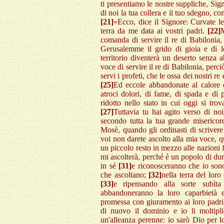
ti presentiamo le nostre suppliche, Si
di noi la tua collera e il tuo sdegno, co
[21]
«Ecco, dice il Signore: Curvate le 
terra da me data ai vostri padri.
[22]
M
comanda di servire il re di Babilonia
Gerusalemme il grido di gioia e di let
territorio diventerà un deserto senza a
voce di servire il re di Babilonia, perci
servi i profeti, che le ossa dei nostri r
[25]
Ed eccole abbandonate al calore d
atroci dolori, di fame, di spada e di 
ridotto nello stato in cui oggi si tro
[27]
Tuttavia tu hai agito verso di no
secondo tutta la tua grande misericor
Mosè, quando gli ordinasti di scrivere 
voi non darete ascolto alla mia voce, q
un piccolo resto in mezzo alle nazioni f
mi ascolterà, perché è un popolo di dura
in sé
[31]
e riconosceranno che io son
che ascoltano;
[32]
nella terra del lor
[33]
e ripensando alla sorte subìt
abbandoneranno la loro caparbietà 
promessa con giuramento ai loro padri
di nuovo il dominio e io li moltip
un'alleanza perenne: io sarò Dio per 