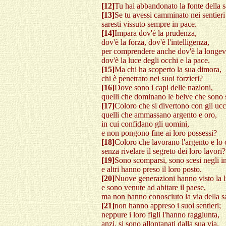
[12]
Tu hai abbandonato la fonte della 
[13]
Se tu avessi camminato nei sentieri
saresti vissuto sempre in pace.
[14]
Impara dov'è la prudenza,
dov'è la forza, dov'è l'intelligenza,
per comprendere anche dov'è la longevit
dov'è la luce degli occhi e la pace.
[15]
Ma chi ha scoperto la sua dimora,
chi è penetrato nei suoi forzieri?
[16]
Dove sono i capi delle nazioni,
quelli che dominano le belve che sono s
[17]
Coloro che si divertono con gli ucce
quelli che ammassano argento e oro,
in cui confidano gli uomini,
e non pongono fine ai loro possessi?
[18]
Coloro che lavorano l'argento e lo 
senza rivelare il segreto dei loro lavori?
[19]
Sono scomparsi, sono scesi negli in
e altri hanno preso il loro posto.
[20]
Nuove generazioni hanno visto la 
e sono venute ad abitare il paese,
ma non hanno conosciuto la via della s
[21]
non hanno appreso i suoi sentieri;
neppure i loro figli l'hanno raggiunta,
anzi, si sono allontanati dalla sua via.