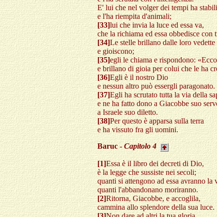
E' lui che nel volger dei tempi ha stabili
e l'ha riempita d'animali;
[33]
lui che invia la luce ed essa va,
che la richiama ed essa obbedisce con 
[34]
Le stelle brillano dalle loro vedette
e gioiscono;
[35]
egli le chiama e rispondono: «Ecco
e brillano di gioia per colui che le ha cr
[36]
Egli è il nostro Dio
e nessun altro può essergli paragonato.
[37]
Egli ha scrutato tutta la via della s
e ne ha fatto dono a Giacobbe suo serv
a Israele suo diletto.
[38]
Per questo è apparsa sulla terra
e ha vissuto fra gli uomini.
Baruc -
Capitolo 4
[1]
Essa è il libro dei decreti di Dio,
è la legge che sussiste nei secoli;
quanti si attengono ad essa avranno la v
quanti l'abbandonano moriranno.
[2]
Ritorna, Giacobbe, e accoglila,
cammina allo splendore della sua luce.
[3]
Non dare ad altri la tua gloria,