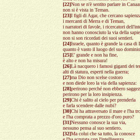
[22]
Non se n'è sentito parlare in Canaa
non si è vista in Teman.
[23]
I figli di Agar, che cercano sapienz
i mercanti di Merra e di Teman,
i narratori di favole, i ricercatori dell'in
non hanno conosciuto la via della sapi
non si son ricordati dei suoi sentieri.
[24]
Israele, quanto è grande la casa di 
quanto è vasto il luogo del suo dominio
[25]
E' grande e non ha fine,
è alto e non ha misura!
[26]
Là nacquero i famosi giganti dei te
alti di statura, esperti nella guerra;
[27]
ma Dio non scelse costoro
e non diede loro la via della sapienza:
[28]
perirono perché non ebbero saggez
perirono per la loro insipienza.
[29]
Chi è salito al cielo per prenderla
e farla scendere dalle nubi?
[30]
Chi ha attraversato il mare e l'ha tr
e l'ha comprata a prezzo d'oro puro?
[31]
Nessuno conosce la sua via,
nessuno pensa al suo sentiero.
[32]
Ma colui che sa tutto, la conosce
e l'ha scrutata con l'intelligenza.