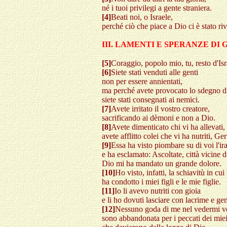
né i tuoi privilegi a gente straniera.
[4]
Beati noi, o Israele,
perché ciò che piace a Dio ci è stato riv
III. LAMENTI E SPERANZE D
[5]
Coraggio, popolo mio, tu, resto d'Isr
[6]
Siete stati venduti alle genti
non per essere annientati,
ma perché avete provocato lo sdegno d
siete stati consegnati ai nemici.
[7]
Avete irritato il vostro creatore,
sacrificando ai dèmoni e non a Dio.
[8]
Avete dimenticato chi vi ha allevati, 
avete afflitto colei che vi ha nutriti, G
[9]
Essa ha visto piombare su di voi l'ir
e ha esclamato: Ascoltate, città vicine d
Dio mi ha mandato un grande dolore.
[10]
Ho visto, infatti, la schiavitù in cui
ha condotto i miei figli e le mie figlie.
[11]
Io li avevo nutriti con gioia
e li ho dovuti lasciare con lacrime e gem
[12]
Nessuno goda di me nel vedermi ve
sono abbandonata per i peccati dei miei 