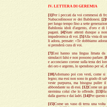
IV. LETTERA DI GEREMIA
[1]
Per i peccati da voi commessi di fro
Nabucodònosor re dei Babilonesi.
[2]
per lungo tempo fino a sette generazion
Babilonia idoli d'argento, d'oro e di 
pagani.
[4]
State attenti dunque a non 
impadronisca di voi.
[5]
Alla vista di u
li adora, pensate: «Te dobbiamo adora
si prenderà cura di voi.
[7]
Essi hanno una lingua limata da u
simulacri falsi e non possono parlare.
[
e acconciano corone sulla testa dei lor
dei oro e argento, lo spendono per sé, d
[10]
Adornano poi con vesti, come si fa
legno; ma essi non sono in grado di salv
veste purpurea, ma bisogna pulire il
abbondante su di essi.
[12]
Come un gove
stermina colui che lo offende.
[13]
Ha 
dalla guerra e dai ladri.
[14]
Per questo 
[15]
Come un vaso di terra una volta ro