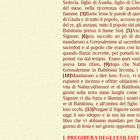
Sedecìa, figlio di Asadia, figlio di Ch
del mese, nella ricorrenza di quand
fiamme.
[3]
Baruc lesse le parole di ques
di Giuda e di tutto il popolo, accorso pe
del re, gli anziani, tutto il popolo dal
Babilonia presso il fiume Sud.
[5]
Asco
Signore,
[6]
poi, raccolto un pò di d
mandarono a Gerusalemme al sacerdote I
sacerdoti e al popolo che erano con l
quando Baruc ricevette, per portarli in
portati via dal tempio. Erano quei vasi
aveva fatto rifare,
[9]
dopo che Nabu
Gerusalemme in Babilonia Ieconia, i pr
[10]
Mandarono a dire loro: Ecco, vi m
espiatori e incenso e offrire oblazioni
vita di Nabucodònosor re di Babilonia 
giorni sulla terra siano lunghi come i
Signore ci dia forza e illumini i nostr
re di Babilonia, e all'ombra del figlio 
loro occhi.
[13]
Pregate il Signore nost
oggi il suo sdegno e la sua ira non si
libro che vi abbiamo mandato per far
giorno di festa e nei giorni opportuni.
[
I. PREGHIERA DEGLI ESILIATI