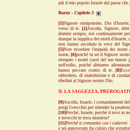
più il mio popolo Israele dal paese che 
Baruc -
Capitolo 3
[1]
Signore onnipotente, Dio d'Israele
verso di te.
[2]
Ascolta, Signore, abb
domini sempre, noi continuamente pe
dunque la supplica dei morti d'Israele, d
non hanno ascoltato la voce del Signo
[5]
Non ricordare l'iniquità dei nostri
nome,
[6]
poiché tu sei il Signore nost
riempito i nostri cuori del tuo timore
nell'esilio, poiché abbiamo allontanato
hanno peccato contro di te.
[8]
Ecco
obbrobrio, di maledizione e di condann
ribellati al Signore nostro Dio.
II. LA SAGGEZZA, PREROGATI
[9]
Ascolta, Israele, i comandamenti dell
porgi l'orecchio per intender la prudenz
[10]
Perché, Israele, perché ti trovi in t
e invecchi in terra straniera?
[11]
Perché ti contamini con i cadaveri
e sei annoverato fra coloro che scendon