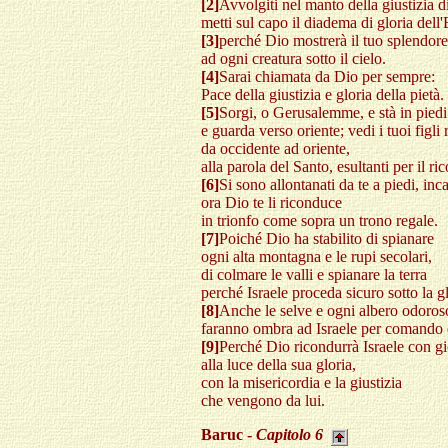
[2]
Avvolgiti nel manto della giustizia d
metti sul capo il diadema di gloria dell'
[3]
perché Dio mostrerà il tuo splendore
ad ogni creatura sotto il cielo.
[4]
Sarai chiamata da Dio per sempre:
Pace della giustizia e gloria della pietà.
[5]
Sorgi, o Gerusalemme, e stà in piedi 
e guarda verso oriente; vedi i tuoi figli r
da occidente ad oriente,
alla parola del Santo, esultanti per il ri
[6]
Si sono allontanati da te a piedi, inc
ora Dio te li riconduce
in trionfo come sopra un trono regale.
[7]
Poiché Dio ha stabilito di spianare
ogni alta montagna e le rupi secolari,
di colmare le valli e spianare la terra
perché Israele proceda sicuro sotto la g
[8]
Anche le selve e ogni albero odoros
faranno ombra ad Israele per comando 
[9]
Perché Dio ricondurrà Israele con gi
alla luce della sua gloria,
con la misericordia e la giustizia
che vengono da lui.
Baruc -
Capitolo 6