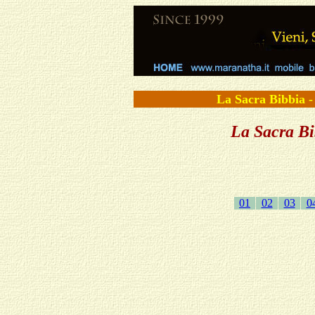
La Sacra Bibbi
La Sacra Bib
01
02
03
0