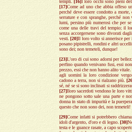
templi.
[16]
I loro occhi sono pieni del
[17]
Come ad uno che abbia offeso un 
perché deve essere condotto a morte, c
serrature e con spranghe, perché non 
lumi, persino più numerosi che per se
come una delle travi del tempio; il lo
senza accorgersene sono divorati dagli i
vesti.
[20]
Il loro volto si annerisce pe
posano pipistrelli, rondini e altri uccell
sono dei; non temeteli, dunque!
[23]
L'oro di cui sono adorni per bellez
perfino quando venivano fusi, essi no
prezzo, essi che non hanno alito vitale.
agli uomini la loro condizione vergo
cadono a terra, non si rialzano più.
[2
sé, né se si sono inclinati si raddrizze
[27]
Iloro sacerdoti vendono le loro vit
ne pongono sotto sale una parte e no
donna in stato di impurità e la puerper
questo che non sono dei, non temeteli!
[29]
Come infatti si potrebbero chiamar
idoli d'argento, d'oro e di legno.
[30]
Ne
testa e le guance rasate, a capo scopert