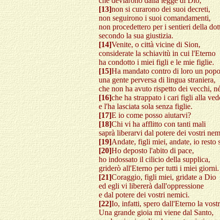
che deviarono dalla legge di Dio,
[13]
non si curarono dei suoi decreti,
non seguirono i suoi comandamenti,
non procedettero per i sentieri della dot
secondo la sua giustizia.
[14]
Venite, o città vicine di Sion,
considerate la schiavitù in cui l'Eterno
ha condotto i miei figli e le mie figlie.
[15]
Ha mandato contro di loro un popo
una gente perversa di lingua straniera,
che non ha avuto rispetto dei vecchi, n
[16]
che ha strappato i cari figli alla ve
e l'ha lasciata sola senza figlie.
[17]
E io come posso aiutarvi?
[18]
Chi vi ha afflitto con tanti mali
saprà liberarvi dal potere dei vostri nem
[19]
Andate, figli miei, andate, io resto 
[20]
Ho deposto l'abito di pace,
ho indossato il cilicio della supplica,
griderò all'Eterno per tutti i miei giorni.
[21]
Coraggio, figli miei, gridate a Dio
ed egli vi libererà dall'oppressione
e dal potere dei vostri nemici.
[22]
Io, infatti, spero dall'Eterno la vost
Una grande gioia mi viene dal Santo,