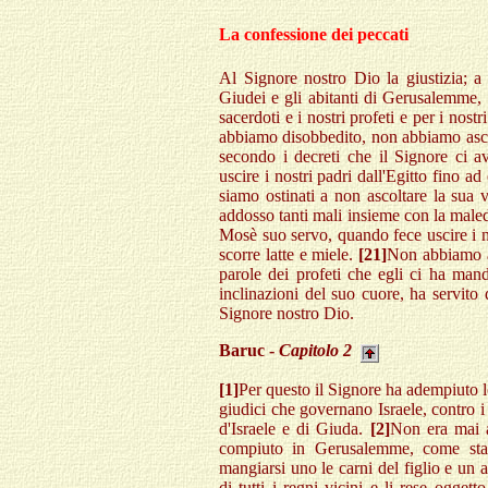
La confessione dei peccati
Al Signore nostro Dio la giustizia; a
Giudei e gli abitanti di Gerusalemme,
sacerdoti e i nostri profeti e per i nostr
abbiamo disobbedito, non abbiamo asco
secondo i decreti che il Signore ci 
uscire i nostri padri dall'Egitto fino ad
siamo ostinati a non ascoltare la sua
addosso tanti mali insieme con la male
Mosè suo servo, quando fece uscire i no
scorre latte e miele.
[21]
Non abbiamo as
parole dei profeti che egli ci ha man
inclinazioni del suo cuore, ha servito 
Signore nostro Dio.
Baruc -
Capitolo 2
[1]
Per questo il Signore ha adempiuto le
giudici che governano Israele, contro i 
d'Israele e di Giuda.
[2]
Non era mai a
compiuto in Gerusalemme, come sta
mangiarsi uno le carni del figlio e un al
di tutti i regni vicini e li rese oggett