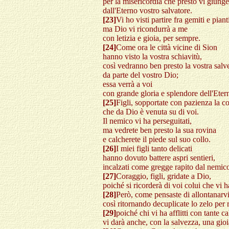
per la misericordia che presto vi giunge
dall'Eterno vostro salvatore.
[23]
Vi ho visti partire fra gemiti e piant
ma Dio vi ricondurrà a me
con letizia e gioia, per sempre.
[24]
Come ora le città vicine di Sion
hanno visto la vostra schiavitù,
così vedranno ben presto la vostra salv
da parte del vostro Dio;
essa verrà a voi
con grande gloria e splendore dell'Eter
[25]
Figli, sopportate con pazienza la co
che da Dio è venuta su di voi.
Il nemico vi ha perseguitati,
ma vedrete ben presto la sua rovina
e calcherete il piede sul suo collo.
[26]
I miei figli tanto delicati
hanno dovuto battere aspri sentieri,
incalzati come gregge rapito dal nemic
[27]
Coraggio, figli, gridate a Dio,
poiché si ricorderà di voi colui che vi h
[28]
Però, come pensaste di allontanarv
così ritornando decuplicate lo zelo per r
[29]
poiché chi vi ha afflitti con tante c
vi darà anche, con la salvezza, una gio