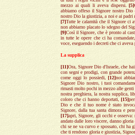
mezzo ai quali li aveva dispersi.
[5]
abbiamo offeso il Signore nostro Dio
nostro Dio la giustizia, a noi e ai padri
[7]
Tutte le calamità che il Signore ci
non abbiamo placato lo sdegno del Signo
[9]
Così il Signore, che è pronto al cas
in tutte le opere che ci ha comandat
voce, eseguendo i decreti che ci aveva 
La supplica
[11]
Ora, Signore Dio d'Israele, che hai 
con segni e prodigi, con grande potenz
come oggi lo possiedi,
[12]
noi abbia
Signore Dio nostro, i tuoi comandam
rimasti molto pochi in mezzo alle genti f
nostra preghiera, la nostra supplica, li
coloro che ci hanno deportati,
[15]
per
Dio e che il tuo nome è stato invoca
Signore, dalla tua santa dimora e pens
[17]
apri, Signore, gli occhi e osserva: 
andato dalle loro viscere, danno gloria 
chi se ne va curvo e spossato, chi ha g
che ti rendono gloria e giustizia, Signo