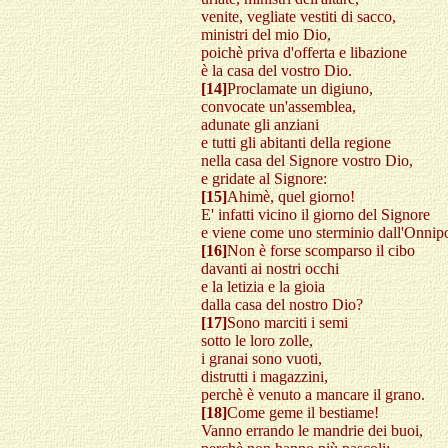
venite, vegliate vestiti di sacco,
ministri del mio Dio,
poichè priva d'offerta e libazione
è la casa del vostro Dio.
[14]
Proclamate un digiuno,
convocate un'assemblea,
adunate gli anziani
e tutti gli abitanti della regione
nella casa del Signore vostro Dio,
e gridate al Signore:
[15]
Ahimè, quel giorno!
E' infatti vicino il giorno del Signore
e viene come uno sterminio dall'Onnipo
[16]
Non è forse scomparso il cibo
davanti ai nostri occhi
e la letizia e la gioia
dalla casa del nostro Dio?
[17]
Sono marciti i semi
sotto le loro zolle,
i granai sono vuoti,
distrutti i magazzini,
perchè è venuto a mancare il grano.
[18]
Come geme il bestiame!
Vanno errando le mandrie dei buoi,