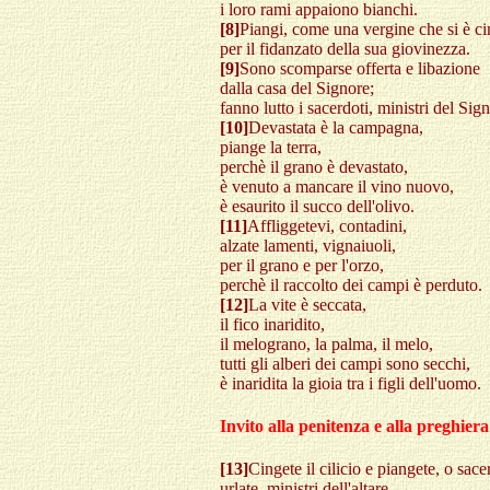
i loro rami appaiono bianchi.
[8]
Piangi, come una vergine che si è ci
per il fidanzato della sua giovinezza.
[9]
Sono scomparse offerta e libazione
dalla casa del Signore;
fanno lutto i sacerdoti, ministri del Sig
[10]
Devastata è la campagna,
piange la terra,
perchè il grano è devastato,
è venuto a mancare il vino nuovo,
è esaurito il succo dell'olivo.
[11]
Affliggetevi, contadini,
alzate lamenti, vignaiuoli,
per il grano e per l'orzo,
perchè il raccolto dei campi è perduto.
[12]
La vite è seccata,
il fico inaridito,
il melograno, la palma, il melo,
tutti gli alberi dei campi sono secchi,
è inaridita la gioia tra i figli dell'uomo.
Invito alla penitenza e alla preghiera
[13]
Cingete il cilicio e piangete, o sace
urlate, ministri dell'altare,