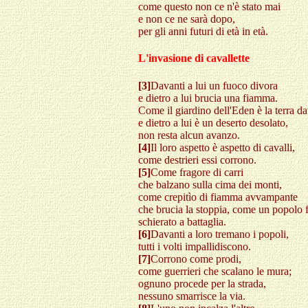
come questo non ce n'è stato mai
e non ce ne sarà dopo,
per gli anni futuri di età in età.
L'invasione di cavallette
[3]
Davanti a lui un fuoco divora
e dietro a lui brucia una fiamma.
Come il giardino dell'Eden è la terra da
e dietro a lui è un deserto desolato,
non resta alcun avanzo.
[4]
Il loro aspetto è aspetto di cavalli,
come destrieri essi corrono.
[5]
Come fragore di carri
che balzano sulla cima dei monti,
come crepitìo di fiamma avvampante
che brucia la stoppia, come un popolo f
schierato a battaglia.
[6]
Davanti a loro tremano i popoli,
tutti i volti impallidiscono.
[7]
Corrono come prodi,
come guerrieri che scalano le mura;
ognuno procede per la strada,
nessuno smarrisce la via.