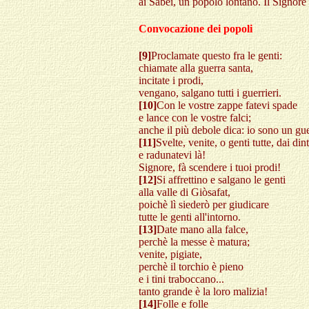
ai Sabei, un popolo lontano. Il Signore 
Convocazione dei popoli
[9]
Proclamate questo fra le genti:
chiamate alla guerra santa,
incitate i prodi,
vengano, salgano tutti i guerrieri.
[10]
Con le vostre zappe fatevi spade
e lance con le vostre falci;
anche il più debole dica: io sono un gue
[11]
Svelte, venite, o genti tutte, dai din
e radunatevi là!
Signore, fà scendere i tuoi prodi!
[12]
Si affrettino e salgano le genti
alla valle di Giòsafat,
poichè lì siederò per giudicare
tutte le genti all'intorno.
[13]
Date mano alla falce,
perchè la messe è matura;
venite, pigiate,
perchè il torchio è pieno
e i tini traboccano...
tanto grande è la loro malizia!
[14]
Folle e folle