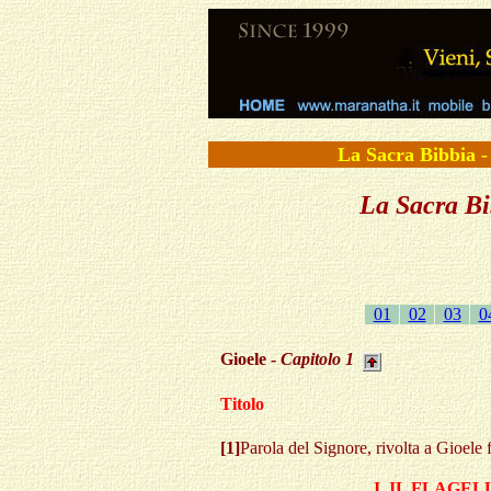
La Sacra Bibbi
La Sacra Bib
01
02
03
0
Gioele -
Capitolo
1
Titolo
[1]
Parola del Signore, rivolta a Gioele f
I. IL FLAGE