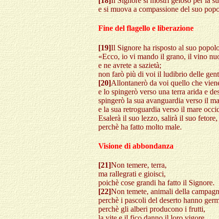
[18]
Il Signore si mostri geloso per la su
e si muova a compassione del suo popo
Fine del flagello e liberazione
[19]
Il Signore ha risposto al suo popolo
«Ecco, io vi mando il grano, il vino nuo
e ne avrete a sazietà;
non farò più di voi il ludibrio delle gent
[20]
Allontanerò da voi quello che viene
e lo spingerò verso una terra arida e des
spingerò la sua avanguardia verso il ma
e la sua retroguardia verso il mare occi
Esalerà il suo lezzo, salirà il suo fetore,
perchè ha fatto molto male.
Visione di abbondanza
[21]
Non temere, terra,
ma rallegrati e gioisci,
poichè cose grandi ha fatto il Signore.
[22]
Non temete, animali della campagn
perchè i pascoli del deserto hanno germ
perchè gli alberi producono i frutti,
la vite e il fico danno il loro vigore.