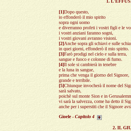
1. L'EFFU
[1]
Dopo questo,
io effonderò il mio spirito
sopra ogni uomo
e diverranno profeti i vostri figli e le vos
i vostri anziani faranno sogni,
i vostri giovani avranno visioni.
[2]
Anche sopra gli schiavi e sulle schia
in quei giorni, effonderò il mio spirito.
[3]
Farò prodigi nel cielo e sulla terra,
sangue e fuoco e colonne di fumo.
[4]
Il sole si cambierà in tenebre
e la luna in sangue,
prima che venga il giorno del Signore,
grande e terribile.
[5]
Chiunque invocherà il nome del Sig
sarà salvato,
poichè sul monte Sion e in Gerusalem
vi sarà la salvezza, come ha detto il Si
anche per i superstiti che il Signore avr
Gioele -
Capitolo
4
2. IL G