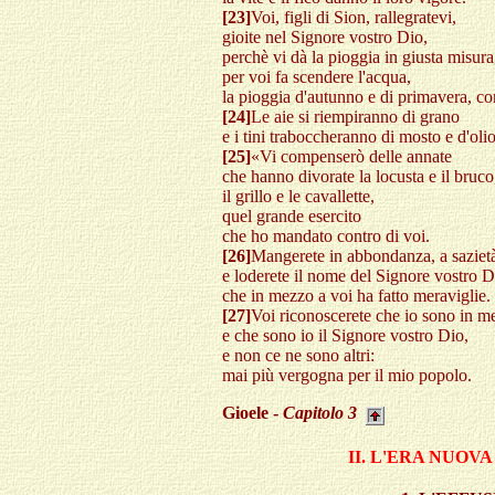
[23]
Voi, figli di Sion, rallegratevi,
gioite nel Signore vostro Dio,
perchè vi dà la pioggia in giusta misura
per voi fa scendere l'acqua,
la pioggia d'autunno e di primavera, co
[24]
Le aie si riempiranno di grano
e i tini traboccheranno di mosto e d'olio
[25]
«Vi compenserò delle annate
che hanno divorate la locusta e il bruco
il grillo e le cavallette,
quel grande esercito
che ho mandato contro di voi.
[26]
Mangerete in abbondanza, a saziet
e loderete il nome del Signore vostro D
che in mezzo a voi ha fatto meraviglie.
[27]
Voi riconoscerete che io sono in me
e che sono io il Signore vostro Dio,
e non ce ne sono altri:
mai più vergogna per il mio popolo.
Gioele -
Capitolo
3
II. L'ERA NUOV