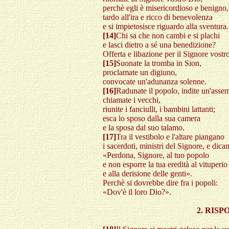
perchè egli è misericordioso e benigno,
tardo all'ira e ricco di benevolenza
e si impietosisce riguardo alla sventura.
[14]
Chi sa che non cambi e si plachi
e lasci dietro a sé una benedizione?
Offerta e libazione per il Signore vostr
[15]
Suonate la tromba in Sion,
proclamate un digiuno,
convocate un'adunanza solenne.
[16]
Radunate il popolo, indite un'asse
chiamate i vecchi,
riunite i fanciulli, i bambini lattanti;
esca lo sposo dalla sua camera
e la sposa dal suo talamo.
[17]
Tra il vestibolo e l'altare piangano
i sacerdoti, ministri del Signore, e dica
«Perdona, Signore, al tuo popolo
e non esporre la tua eredità al vituperio
e alla derisione delle genti».
Perchè si dovrebbe dire fra i popoli:
«Dov'è il loro Dio?».
2. RIS