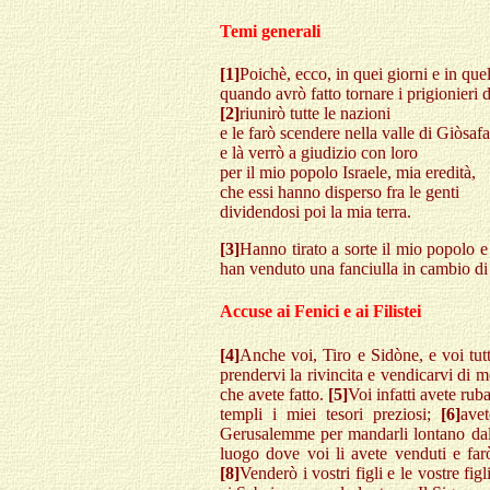
Temi generali
[1]
Poichè, ecco, in quei giorni e in que
quando avrò fatto tornare i prigionier
[2]
riunirò tutte le nazioni
e le farò scendere nella valle di Giòsafa
e là verrò a giudizio con loro
per il mio popolo Israele, mia eredità,
che essi hanno disperso fra le genti
dividendosi poi la mia terra.
[3]
Hanno tirato a sorte il mio popolo e
han venduto una fanciulla in cambio di
Accuse ai Fenici e ai Filistei
[4]
Anche voi, Tiro e Sidòne, e voi tutt
prendervi la rivincita e vendicarvi di m
che avete fatto.
[5]
Voi infatti avete rub
templi i miei tesori preziosi;
[6]
ave
Gerusalemme per mandarli lontano dall
luogo dove voi li avete venduti e farò
[8]
Venderò i vostri figli e le vostre fig