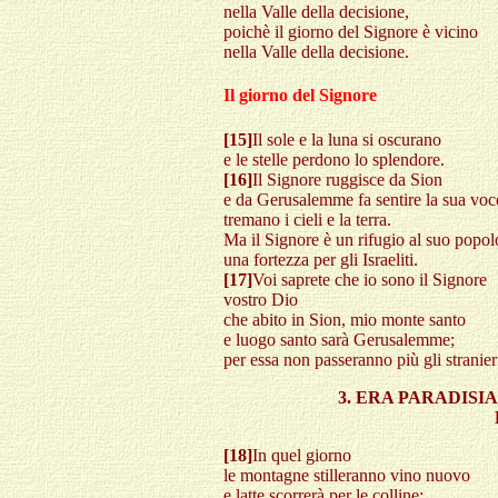
nella Valle della decisione,
poichè il giorno del Signore è vicino
nella Valle della decisione.
Il giorno del Signore
[15]
Il sole e la luna si oscurano
e le stelle perdono lo splendore.
[16]
Il Signore ruggisce da Sion
e da Gerusalemme fa sentire la sua voc
tremano i cieli e la terra.
Ma il Signore è un rifugio al suo popol
una fortezza per gli Israeliti.
[17]
Voi saprete che io sono il Signore
vostro Dio
che abito in Sion, mio monte santo
e luogo santo sarà Gerusalemme;
per essa non passeranno più gli stranier
3. ERA PARADIS
[18]
In quel giorno
le montagne stilleranno vino nuovo
e latte scorrerà per le colline;