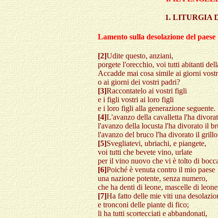
1. LITURGIA 
Lamento sulla desolazione del paese
[2]
Udite questo, anziani,
porgete l'orecchio, voi tutti abitanti del
Accadde mai cosa simile ai giorni vostr
o ai giorni dei vostri padri?
[3]
Raccontatelo ai vostri figli
e i figli vostri ai loro figli
e i loro figli alla generazione seguente.
[4]
L'avanzo della cavalletta l'ha divorat
l'avanzo della locusta l'ha divorato il b
l'avanzo del bruco l'ha divorato il grillo
[5]
Svegliatevi, ubriachi, e piangete,
voi tutti che bevete vino, urlate
per il vino nuovo che vi è tolto di bocc
[6]
Poiché è venuta contro il mio paese
una nazione potente, senza numero,
che ha denti di leone, mascelle di leone
[7]
Ha fatto delle mie viti una desolazio
e tronconi delle piante di fico;
li ha tutti scortecciati e abbandonati,