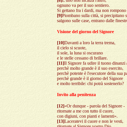
[8]
L'uno non incalza l'altro,
ognuno va per il suo sentiero.
Si gettano fra i dardi, ma non rompono l
[9]
Piombano sulla città, si precipitano 
salgono sulle case, entrano dalle finest
Visione del giorno del Signore
[10]
Davanti a loro la terra trema,
il cielo si scuote,
il sole, la luna si oscurano
e le stelle cessano di brillare.
[11]
Il Signore fa udire il tuono dinanzi 
perchè molto grande è il suo esercito,
perchè potente è l'esecutore della sua p
perchè grande è il giorno del Signore
e molto terribile: chi potrà sostenerlo?
Invito alla penitenza
[12]
«Or dunque - parola del Signore -
ritornate a me con tutto il cuore,
con digiuni, con pianti e lamenti».
[13]
Laceratevi il cuore e non le vesti,
ritornate al Signore vostro Dio,