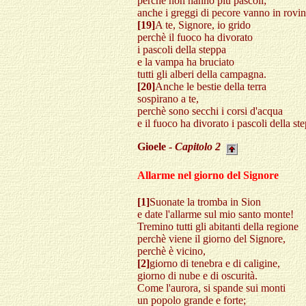
perchè non hanno più pascoli;
anche i greggi di pecore vanno in rovin
[19]
A te, Signore, io grido
perchè il fuoco ha divorato
i pascoli della steppa
e la vampa ha bruciato
tutti gli alberi della campagna.
[20]
Anche le bestie della terra
sospirano a te,
perchè sono secchi i corsi d'acqua
e il fuoco ha divorato i pascoli della st
Gioele -
Capitolo
2
Allarme nel giorno del Signore
[1]
Suonate la tromba in Sion
e date l'allarme sul mio santo monte!
Tremino tutti gli abitanti della regione
perchè viene il giorno del Signore,
perchè è vicino,
[2]
giorno di tenebra e di caligine,
giorno di nube e di oscurità.
Come l'aurora, si spande sui monti
un popolo grande e forte;