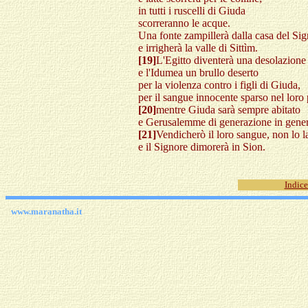
in tutti i ruscelli di Giuda
scorreranno le acque.
Una fonte zampillerà dalla casa del Si
e irrigherà la valle di Sittìm.
[19]
L'Egitto diventerà una desolazione
e l'Idumea un brullo deserto
per la violenza contro i figli di Giuda,
per il sangue innocente sparso nel loro 
[20]
mentre Giuda sarà sempre abitato
e Gerusalemme di generazione in gene
[21]
Vendicherò il loro sangue, non lo 
e il Signore dimorerà in Sion.
Indice
www.maranatha.it