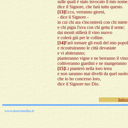
sulle quali è stato invocato il mio nome
dice il Signore, che farà tutto questo.
[13]
Ecco, verranno giorni,
- dice il Signore -
in cui chi ara s'incontrerà con chi miete
e chi pigia l'uva con chi getta il seme;
dai monti stillerà il vino nuovo
e colerà giù per le colline.
[14]
Farò tornare gli esuli del mio popol
e ricostruiranno le città devastate
e vi abiteranno;
pianteranno vigne e ne berranno il vino
coltiveranno giardini e ne mangeranno il
[15]
Li pianterò nella loro terra
e non saranno mai divelti da quel suolo
che io ho concesso loro,
dice il Signore tuo Dio.
Indice
www.maranatha.it