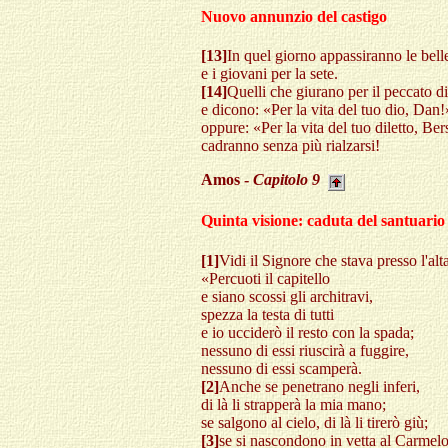
Nuovo annunzio del castigo
[13]
In quel giorno appassiranno le belle
e i giovani per la sete.
[14]
Quelli che giurano per il peccato d
e dicono: «Per la vita del tuo dio, Dan!
oppure: «Per la vita del tuo diletto, Be
cadranno senza più rialzarsi!
Amos -
Capitolo
9
Quinta visione: caduta del santuario
[1]
Vidi il Signore che stava presso l'alt
«Percuoti il capitello
e siano scossi gli architravi,
spezza la testa di tutti
e io ucciderò il resto con la spada;
nessuno di essi riuscirà a fuggire,
nessuno di essi scamperà.
[2]
Anche se penetrano negli inferi,
di là li strapperà la mia mano;
se salgono al cielo, di là li tirerò giù;
[3]
se si nascondono in vetta al Carmelo