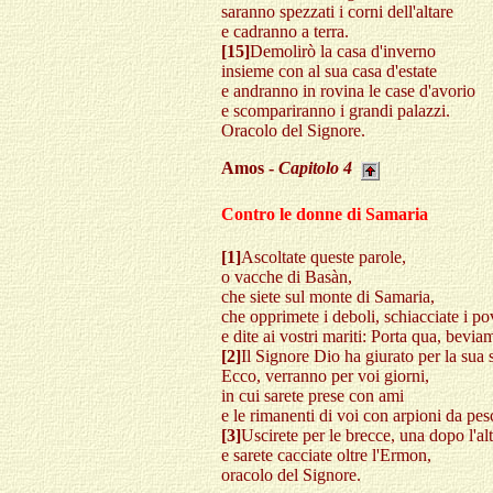
saranno spezzati i corni dell'altare
e cadranno a terra.
[15]
Demolirò la casa d'inverno
insieme con al sua casa d'estate
e andranno in rovina le case d'avorio
e scompariranno i grandi palazzi.
Oracolo del Signore.
Amos -
Capitolo
4
Contro le donne di Samaria
[1]
Ascoltate queste parole,
o vacche di Basàn,
che siete sul monte di Samaria,
che opprimete i deboli, schiacciate i po
e dite ai vostri mariti: Porta qua, bevia
[2]
Il Signore Dio ha giurato per la sua s
Ecco, verranno per voi giorni,
in cui sarete prese con ami
e le rimanenti di voi con arpioni da pes
[3]
Uscirete per le brecce, una dopo l'alt
e sarete cacciate oltre l'Ermon,
oracolo del Signore.