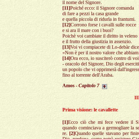
il nome del Signore.
[11]
Poiché ecco: il Signore comanda
di fare a pezzi la casa grande
e quella piccola di ridurla in frantumi.
[12]
Corrono forse i cavalli sulle rocce
e si ara il mare con i buoi?
Poichè voi cambiate il diritto in veleno
e il frutto della giustizia in assenzio.
[13]
Voi vi compiacete di Lo-debàr dic
«Non è per il nostro valore che abbia
[14]
Ora ecco, io susciterò contro di voi,
- oracolo del Signore, Dio degli eserciti
un popolo che vi opprimerà dall'ingres
fino al torrente dell'Araba.
Amos -
Capitolo
7
II
Prima visione: le cavallette
[1]
Ecco ciò che mi fece vedere il Si
quando cominciava a germogliare la sec
re.
[2]
Quando quelle stavano per finire
Dio, perdona, come potrà resistere Gi