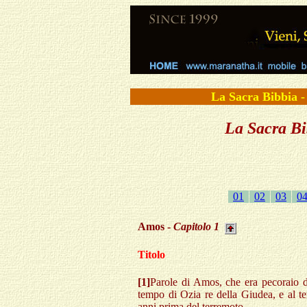
La Sacra Bibbi
La Sacra Bib
01
02
03
0
Amos -
Capitolo
1
Titolo
[1]
Parole di Amos, che era pecoraio di
tempo di Ozia re della Giudea, e al te
anni prima del terremoto.