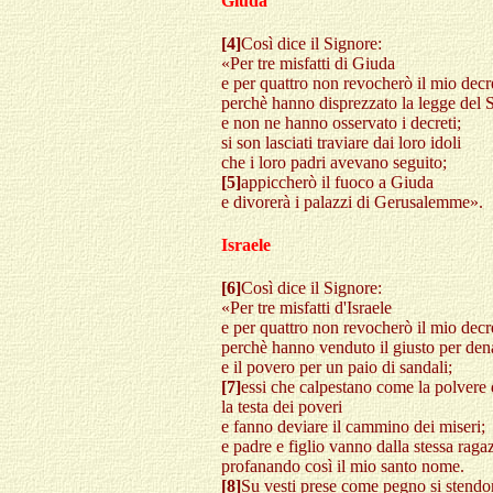
Giuda
[4]
Così dice il Signore:
«Per tre misfatti di Giuda
e per quattro non revocherò il mio decr
perchè hanno disprezzato la legge del 
e non ne hanno osservato i decreti;
si son lasciati traviare dai loro idoli
che i loro padri avevano seguito;
[5]
appiccherò il fuoco a Giuda
e divorerà i palazzi di Gerusalemme».
Israele
[6]
Così dice il Signore:
«Per tre misfatti d'Israele
e per quattro non revocherò il mio decr
perchè hanno venduto il giusto per den
e il povero per un paio di sandali;
[7]
essi che calpestano come la polvere d
la testa dei poveri
e fanno deviare il cammino dei miseri;
e padre e figlio vanno dalla stessa raga
profanando così il mio santo nome.
[8]
Su vesti prese come pegno si stend