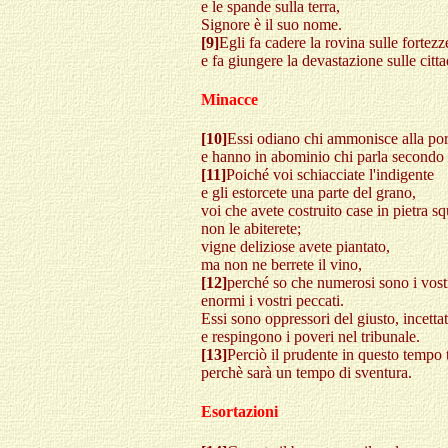
e le spande sulla terra,
Signore è il suo nome.
[9]
Egli fa cadere la rovina sulle fortezz
e fa giungere la devastazione sulle citta
Minacce
[10]
Essi odiano chi ammonisce alla por
e hanno in abominio chi parla secondo 
[11]
Poiché voi schiacciate l'indigente
e gli estorcete una parte del grano,
voi che avete costruito case in pietra sq
non le abiterete;
vigne deliziose avete piantato,
ma non ne berrete il vino,
[12]
perché so che numerosi sono i vostr
enormi i vostri peccati.
Essi sono oppressori del giusto, incetta
e respingono i poveri nel tribunale.
[13]
Perciò il prudente in questo tempo 
perchè sarà un tempo di sventura.
Esortazioni