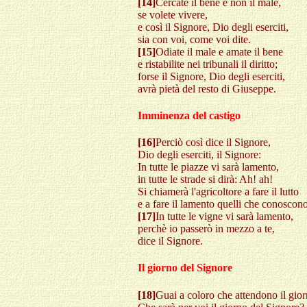
[14]
Cercate il bene e non il male,
se volete vivere,
e così il Signore, Dio degli eserciti,
sia con voi, come voi dite.
[15]
Odiate il male e amate il bene
e ristabilite nei tribunali il diritto;
forse il Signore, Dio degli eserciti,
avrà pietà del resto di Giuseppe.
Imminenza del castigo
[16]
Perciò così dice il Signore,
Dio degli eserciti, il Signore:
In tutte le piazze vi sarà lamento,
in tutte le strade si dirà: Ah! ah!
Si chiamerà l'agricoltore a fare il lutto
e a fare il lamento quelli che conoscono
[17]
In tutte le vigne vi sarà lamento,
perchè io passerò in mezzo a te,
dice il Signore.
Il giorno del Signore
[18]
Guai a coloro che attendono il gio