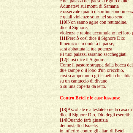
e nei palazzi del paese d'Egitto e dite:
Adunatevi sui monti di Samaria
e osservate quanti disordini sono in ess
e quali violenze sono nel suo seno.
[10]
Non sanno agire con rettitudine,
dice il Signore,
violenza e rapina accumulano nei loro p
[11]
Perciò così dice il Signore Dio:
Il nemico circonderà il paese,
sarà abbattuta la tua potenza
e i tuoi palazzi saranno saccheggiati.
[12]
Così dice il Signore:
Come il pastore strappa dalla bocca del
due zampe o il lobo d'un orecchio,
così scamperanno gli Israeliti che abit
su un cantuccio di divano
o su una coperta da letto.
Contro Betel e le case lussuose
[13]
Ascoltate e attestatelo nella casa d
dice il Signore Dio, Dio degli eserciti:
[14]
Quando farò giustizia
dei misfatti d'Israele,
io infierirò contro gli altari di Betel;