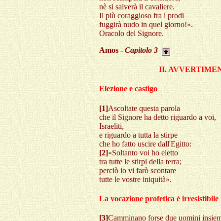
nè si salverà il cavaliere.
Il più coraggioso fra i prodi
fuggirà nudo in quel giorno!».
Oracolo del Signore.
Amos -
Capitolo
3
II. AVVERTIME
Elezione e castigo
[1]
Ascoltate questa parola
che il Signore ha detto riguardo a voi,
Israeliti,
e riguardo a tutta la stirpe
che ho fatto uscire dall'Egitto:
[2]
«Soltanto voi ho eletto
tra tutte le stirpi della terra;
perciò io vi farò scontare
tutte le vostre iniquità».
La vocazione profetica è irresistibile
[3]
Camminano forse due uomini insie