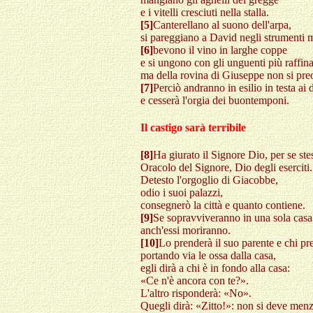
e i vitelli cresciuti nella stalla.
[5]
Canterellano al suono dell'arpa,
si pareggiano a David negli strumenti m
[6]
bevono il vino in larghe coppe
e si ungono con gli unguenti più raffina
ma della rovina di Giuseppe non si pr
[7]
Perciò andranno in esilio in testa ai 
e cesserà l'orgia dei buontemponi.
Il castigo sarà terribile
[8]
Ha giurato il Signore Dio, per se ste
Oracolo del Signore, Dio degli eserciti.
Detesto l'orgoglio di Giacobbe,
odio i suoi palazzi,
consegnerò la città e quanto contiene.
[9]
Se sopravviveranno in una sola casa
anch'essi moriranno.
[10]
Lo prenderà il suo parente e chi pre
portando via le ossa dalla casa,
egli dirà a chi è in fondo alla casa:
«Ce n'è ancora con te?».
L'altro risponderà: «No».
Quegli dirà: «Zitto!»: non si deve men