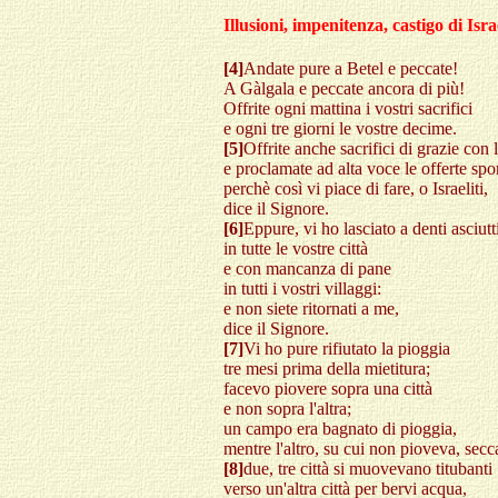
Illusioni, impenitenza, castigo di Isra
[4]
Andate pure a Betel e peccate!
A Gàlgala e peccate ancora di più!
Offrite ogni mattina i vostri sacrifici
e ogni tre giorni le vostre decime.
[5]
Offrite anche sacrifici di grazie con l
e proclamate ad alta voce le offerte sp
perchè così vi piace di fare, o Israeliti,
dice il Signore.
[6]
Eppure, vi ho lasciato a denti asciutt
in tutte le vostre città
e con mancanza di pane
in tutti i vostri villaggi:
e non siete ritornati a me,
dice il Signore.
[7]
Vi ho pure rifiutato la pioggia
tre mesi prima della mietitura;
facevo piovere sopra una città
e non sopra l'altra;
un campo era bagnato di pioggia,
mentre l'altro, su cui non pioveva, secc
[8]
due, tre città si muovevano titubanti
verso un'altra città per bervi acqua,