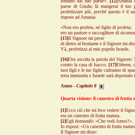
lontano dal suo paese».
[12]
Amasia d
paese di Giuda; là mangerai il tuo p
profetizzare più, perché questo è il s
rispose ad Amasia:
«Non ero profeta, né figlio di profeta;
ero un pastore e raccoglitore di sicomor
[15]
Il Signore mi prese
di dietro al bestiame e il Signore mi dis
Và, profetizza al mio popolo Israele.
[16]
Ora ascolta la parola del Signore: 
contro la casa di Isacco.
[17]
Ebbene, di
tuoi figli e le tue figlie cadranno di spa
terra immonda e Israele sarà deportato i
Amos -
Capitolo
8
Quarta visione: il canestro di frutta
[1]
Ecco ciò che mi fece vedere il Sign
era un canestro di frutta matura.
[2]
Egli domandò: «Che vedi Amos?».
Io risposi: «Un canestro di frutta matur
Il Signore mi disse: