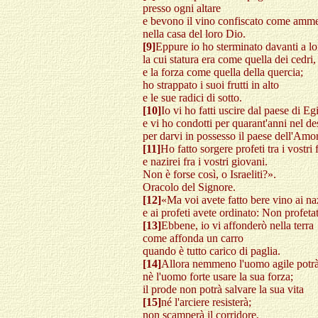
presso ogni altare
e bevono il vino confiscato come amm
nella casa del loro Dio.
[9]
Eppure io ho sterminato davanti a l
la cui statura era come quella dei cedri,
e la forza come quella della quercia;
ho strappato i suoi frutti in alto
e le sue radici di sotto.
[10]
Io vi ho fatti uscire dal paese di Egi
e vi ho condotti per quarant'anni nel de
per darvi in possesso il paese dell'Amo
[11]
Ho fatto sorgere profeti tra i vostri f
e nazirei fra i vostri giovani.
Non è forse così, o Israeliti?».
Oracolo del Signore.
[12]
«Ma voi avete fatto bere vino ai na
e ai profeti avete ordinato: Non profeta
[13]
Ebbene, io vi affonderò nella terra
come affonda un carro
quando è tutto carico di paglia.
[14]
Allora nemmeno l'uomo agile potrà
nè l'uomo forte usare la sua forza;
il prode non potrà salvare la sua vita
[15]
né l'arciere resisterà;
non scamperà il corridore,