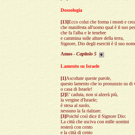
Dossologia
[13]
Ecco colui che forma i monti e crea 
che manifesta all'uomo qual è il suo pe
che fa l'alba e le tenebre
e cammina sulle alture della terra,
Signore, Dio degli eserciti è il suo nom
Amos -
Capitolo
5
Lamento su Israele
[1]
Ascoltate queste parole,
questo lamento che io pronunzio su di 
o casa di Israele!
[2]
E' caduta, non si alzerà più,
la vergine d'Israele;
è stesa al suolo,
nessuno la fa rialzare.
[3]
Poiché così dice il Signore Dio:
La città che usciva con mille uomini
resterà con cento
e la città di cento