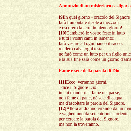
Annunzio di un misterioro castigo: os
[9]
In quel giorno - oracolo del Signore
farò tramontare il sole a mezzodì
e oscurerò la terra in pieno giorno!
[10]
Cambierò le vostre feste in lutto
e tutti i vostri canti in lamento:
farò vestire ad ogni fianco il sacco,
renderò calva ogni testa:
ne farò come un lutto per un figlio uni
e la sua fine sarà come un giorno d'ama
Fame e sete della parola di Dio
[11]
Ecco, verranno giorni,
- dice il Signore Dio -
in cui manderò la fame nel paese,
non fame di pane, né sete di acqua,
ma d'ascoltare la parola del Signore.
[12]
Allora andranno errando da un mare
e vagheranno da settentrione a oriente,
per cercare la parola del Signore,
ma non la troveranno.