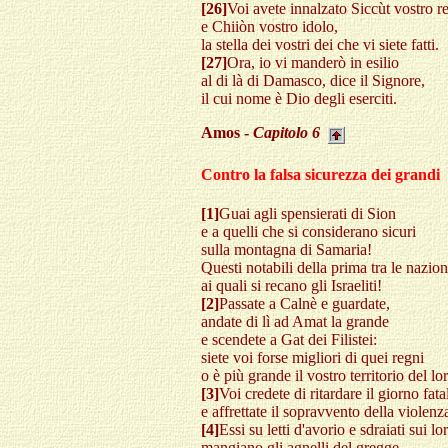
[26]
Voi avete innalzato Siccùt vostro r
e Chiiòn vostro idolo,
la stella dei vostri dei che vi siete fatti.
[27]
Ora, io vi manderò in esilio
al di là di Damasco, dice il Signore,
il cui nome è Dio degli eserciti.
Amos -
Capitolo
6
Contro la falsa sicurezza dei grandi
[1]
Guai agli spensierati di Sion
e a quelli che si considerano sicuri
sulla montagna di Samaria!
Questi notabili della prima tra le nazion
ai quali si recano gli Israeliti!
[2]
Passate a Calnè e guardate,
andate di lì ad Amat la grande
e scendete a Gat dei Filistei:
siete voi forse migliori di quei regni
o è più grande il vostro territorio del lo
[3]
Voi credete di ritardare il giorno fata
e affrettate il sopravvento della violenz
[4]
Essi su letti d'avorio e sdraiati sui lo
mangiano gli agnelli del gregge