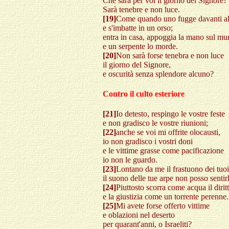
Che sarà per voi il giorno del Signore?
Sarà tenebre e non luce.
[19]
Come quando uno fugge davanti al
e s'imbatte in un orso;
entra in casa, appoggia la mano sul mu
e un serpente lo morde.
[20]
Non sarà forse tenebra e non luce
il giorno del Signore,
e oscurità senza splendore alcuno?
Contro il culto esteriore
[21]
Io detesto, respingo le vostre feste
e non gradisco le vostre riunioni;
[22]
anche se voi mi offrite olocausti,
io non gradisco i vostri doni
e le vittime grasse come pacificazione
io non le guardo.
[23]
Lontano da me il frastuono dei tuoi
il suono delle tue arpe non posso sentir
[24]
Piuttosto scorra come acqua il dirit
e la giustizia come un torrente perenne.
[25]
Mi avete forse offerto vittime
e oblazioni nel deserto
per quarant'anni, o Israeliti?