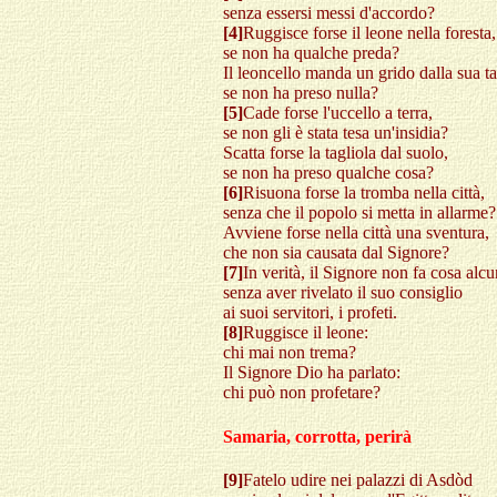
senza essersi messi d'accordo?
[4]
Ruggisce forse il leone nella foresta,
se non ha qualche preda?
Il leoncello manda un grido dalla sua t
se non ha preso nulla?
[5]
Cade forse l'uccello a terra,
se non gli è stata tesa un'insidia?
Scatta forse la tagliola dal suolo,
se non ha preso qualche cosa?
[6]
Risuona forse la tromba nella città,
senza che il popolo si metta in allarme?
Avviene forse nella città una sventura,
che non sia causata dal Signore?
[7]
In verità, il Signore non fa cosa alc
senza aver rivelato il suo consiglio
ai suoi servitori, i profeti.
[8]
Ruggisce il leone:
chi mai non trema?
Il Signore Dio ha parlato:
chi può non profetare?
Samaria, corrotta, perirà
[9]
Fatelo udire nei palazzi di Asdòd