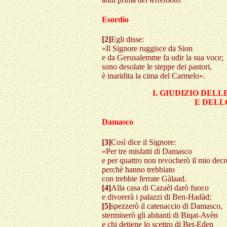
Esordio
[2]
Egli disse:
«Il Signore ruggisce da Sion
e da Gerusalemme fa udir la sua voce;
sono desolate le steppe dei pastori,
è inaridita la cima del Carmelo».
I. GIUDIZIO DELL
E DELL
Damasco
[3]
Così dice il Signore:
«Per tre misfatti di Damasco
e per quattro non revocherò il mio decr
perchè hanno trebbiato
con trebbie ferrate Gàlaad.
[4]
Alla casa di Cazaèl darò fuoco
e divorerà i palazzi di Ben-Hadàd;
[5]
spezzerò il catenaccio di Damasco,
sterminerò gli abitanti di Biqat-Avèn
e chi detiene lo scettro di Bet-Eden