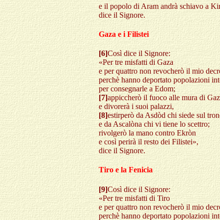
e il popolo di Aram andrà schiavo a Ki
dice il Signore.
Gaza e i Filistei
[6]
Così dice il Signore:
«Per tre misfatti di Gaza
e per quattro non revocherò il mio decr
perchè hanno deportato popolazioni int
per consegnarle a Edom;
[7]
appiccherò il fuoco alle mura di Ga
e divorerà i suoi palazzi,
[8]
estirperò da Asdòd chi siede sul tro
e da Ascalòna chi vi tiene lo scettro;
rivolgerò la mano contro Ekròn
e così perirà il resto dei Filistei»,
dice il Signore.
Tiro e la Fenicia
[9]
Così dice il Signore:
«Per tre misfatti di Tiro
e per quattro non revocherò il mio decr
perchè hanno deportato popolazioni in