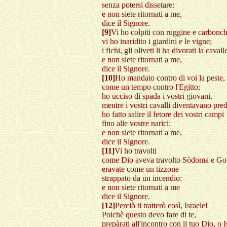
senza potersi dissetare:
e non siete ritornati a me,
dice il Signore.
[9]
Vi ho colpiti con ruggine e carbonch
vi ho inaridito i giardini e le vigne;
i fichi, gli oliveti li ha divorati la cavalle
e non siete ritornati a me,
dice il Signore.
[10]
Ho mandato contro di voi la peste,
come un tempo contro l'Egitto;
ho ucciso di spada i vostri giovani,
mentre i vostri cavalli diventavano pred
ho fatto salire il fetore dei vostri campi
fino alle vostre narici:
e non siete ritornati a me,
dice il Signore.
[11]
Vi ho travolti
come Dio aveva travolto Sòdoma e Go
eravate come un tizzone
strappato da un incendio:
e non siete ritornati a me
dice il Signore.
[12]
Perciò ti tratterò così, Israele!
Poichè questo devo fare di te,
prepàrati all'incontro con il tuo Dio, o I