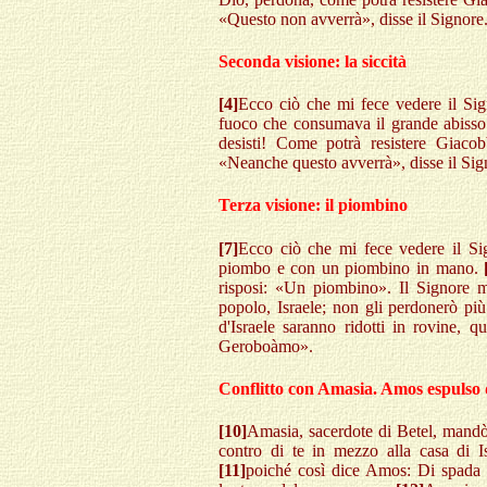
«Questo non avverrà», disse il Signore
Seconda visione: la siccità
[4]
Ecco ciò che mi fece vedere il Sig
fuoco che consumava il grande abiss
desisti! Come potrà resistere Giaco
«Neanche questo avverrà», disse il Sig
Terza visione: il piombino
[7]
Ecco ciò che mi fece vedere il Si
piombo e con un piombino in mano.
risposi: «Un piombino». Il Signore 
popolo, Israele; non gli perdonerò pi
d'Israele saranno ridotti in rovine, 
Geroboàmo».
Conflitto con Amasia. Amos espulso 
[10]
Amasia, sacerdote di Betel, mand
contro di te in mezzo alla casa di I
[11]
poiché così dice Amos: Di spada 