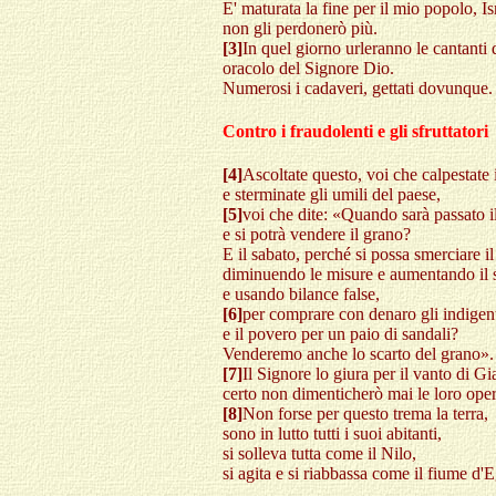
E' maturata la fine per il mio popolo, Is
non gli perdonerò più.
[3]
In quel giorno urleranno le cantanti 
oracolo del Signore Dio.
Numerosi i cadaveri, gettati dovunque. 
Contro i fraudolenti e gli sfruttatori
[4]
Ascoltate questo, voi che calpestate 
e sterminate gli umili del paese,
[5]
voi che dite: «Quando sarà passato i
e si potrà vendere il grano?
E il sabato, perché si possa smerciare i
diminuendo le misure e aumentando il s
e usando bilance false,
[6]
per comprare con denaro gli indigen
e il povero per un paio di sandali?
Venderemo anche lo scarto del grano».
[7]
Il Signore lo giura per il vanto di G
certo non dimenticherò mai le loro oper
[8]
Non forse per questo trema la terra,
sono in lutto tutti i suoi abitanti,
si solleva tutta come il Nilo,
si agita e si riabbassa come il fiume d'E