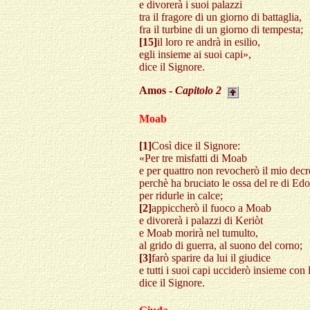
e divorerà i suoi palazzi
tra il fragore di un giorno di battaglia,
fra il turbine di un giorno di tempesta;
[15]
il loro re andrà in esilio,
egli insieme ai suoi capi»,
dice il Signore.
Amos -
Capitolo
2
Moab
[1]
Così dice il Signore:
«Per tre misfatti di Moab
e per quattro non revocherò il mio decr
perchè ha bruciato le ossa del re di Ed
per ridurle in calce;
[2]
appiccherò il fuoco a Moab
e divorerà i palazzi di Keriòt
e Moab morirà nel tumulto,
al grido di guerra, al suono del corno;
[3]
farò sparire da lui il giudice
e tutti i suoi capi ucciderò insieme con 
dice il Signore.