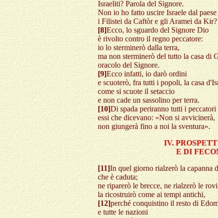
Israeliti? Parola del Signore.
Non io ho fatto uscire Israele dal paese 
i Filistei da Caftòr e gli Aramei da Kir?
[8]
Ecco, lo sguardo del Signore Dio
è rivolto contro il regno peccatore:
io lo sterminerò dalla terra,
ma non sterminerò del tutto la casa di 
oracolo del Signore.
[9]
Ecco infatti, io darò ordini
e scuoterò, fra tutti i popoli, la casa d'Is
come si scuote il setaccio
e non cade un sassolino per terra.
[10]
Di spada periranno tutti i peccator
essi che dicevano: «Non si avvicinerà,
non giungerà fino a noi la sventura».
IV. PROSPET
E DI FECO
[11]
In quel giorno rialzerò la capanna 
che è caduta;
ne riparerò le brecce, ne rialzerò le rov
la ricostruirò come ai tempi antichi,
[12]
perché conquistino il resto di Edo
e tutte le nazioni