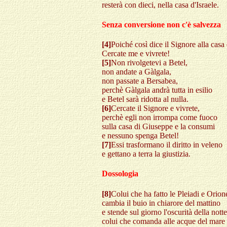
resterà con dieci, nella casa d'Israele.
Senza conversione non c'è salvezza
[4]
Poiché così dice il Signore alla casa 
Cercate me e vivrete!
[5]
Non rivolgetevi a Betel,
non andate a Gàlgala,
non passate a Bersabea,
perchè Gàlgala andrà tutta in esilio
e Betel sarà ridotta al nulla.
[6]
Cercate il Signore e vivrete,
perchè egli non irrompa come fuoco
sulla casa di Giuseppe e la consumi
e nessuno spenga Betel!
[7]
Essi trasformano il diritto in veleno
e gettano a terra la giustizia.
Dossologia
[8]
Colui che ha fatto le Pleiadi e Orion
cambia il buio in chiarore del mattino
e stende sul giorno l'oscurità della notte
colui che comanda alle acque del mare