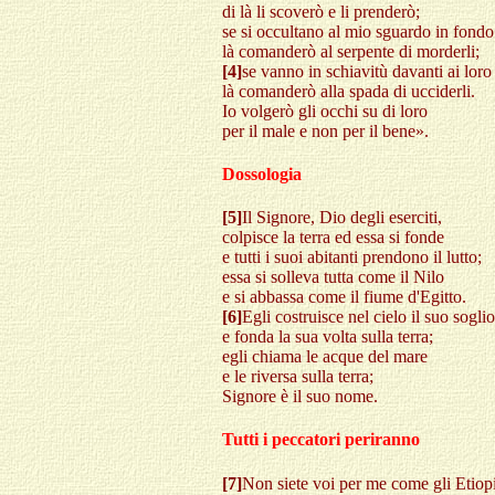
di là li scoverò e li prenderò;
se si occultano al mio sguardo in fondo
là comanderò al serpente di morderli;
[4]
se vanno in schiavitù davanti ai loro
là comanderò alla spada di ucciderli.
Io volgerò gli occhi su di loro
per il male e non per il bene».
Dossologia
[5]
Il Signore, Dio degli eserciti,
colpisce la terra ed essa si fonde
e tutti i suoi abitanti prendono il lutto;
essa si solleva tutta come il Nilo
e si abbassa come il fiume d'Egitto.
[6]
Egli costruisce nel cielo il suo soglio
e fonda la sua volta sulla terra;
egli chiama le acque del mare
e le riversa sulla terra;
Signore è il suo nome.
Tutti i peccatori periranno
[7]
Non siete voi per me come gli Etiopi