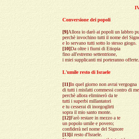
I
Conversione dei popoli
[9]
Allora io darò ai popoli un labbro p
perchè invochino tutti il nome del Sign
e lo servano tutti sotto lo stesso giogo.
[10]
Da oltre i fiumi di Etiopia
fino all'estremo settentrione,
i miei supplicanti mi porteranno offerte
L'umile resto di Israele
[11]
In quel giorno non avrai vergogna
di tutti i misfatti commessi contro di me
perchè allora eliminerò da te
tutti i superbi millantatori
e tu cesserai di inorgoglirti
sopra il mio santo monte.
[12]
Farò restare in mezzo a te
un popolo umile e povero;
confiderà nel nome del Signore
[13]
il resto d'Israele.