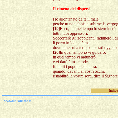
Il ritorno dei dispersi
Ho allontanato da te il male,
perchè tu non abbia a subirne la vergo
[19]
Ecco, in quel tempo io sterminerò
tutti i tuoi oppressori.
Soccorrerò gli zoppicanti, radunerò i di
li porrò in lode e fama
dovunque sulla terra sono stati oggetto
[20]
In quel tempo io vi guiderò,
in quel tempo vi radunerò
e vi darò fama e lode
fra tutti i popoli della terra,
quando, davanti ai vostri occhi,
ristabilirò le vostre sorti, dice il Signore
Indice
www.maranatha.it