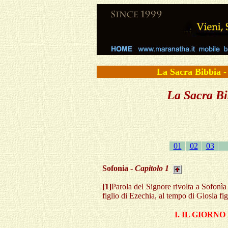
La Sacra Bibbi
La Sacra Bib
01
02
03
Sofonia -
Capitolo
1
[1]
Parola del Signore rivolta a Sofonìa f
figlio di Ezechia, al tempo di Giosia fi
I. IL GIORN