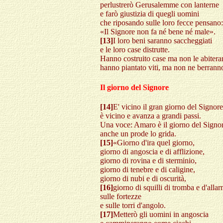
perlustrerò Gerusalemme con lanterne
e farò giustizia di quegli uomini
che riposando sulle loro fecce pensano:
«Il Signore non fa né bene né male».
[13]
I loro beni saranno saccheggiati
e le loro case distrutte.
Hanno costruito case ma non le abitera
hanno piantato viti, ma non ne berranno
Il giorno del Signore
[14]
E' vicino il gran giorno del Signore
è vicino e avanza a grandi passi.
Una voce: Amaro è il giorno del Signo
anche un prode lo grida.
[15]
«Giorno d'ira quel giorno,
giorno di angoscia e di afflizione,
giorno di rovina e di sterminio,
giorno di tenebre e di caligine,
giorno di nubi e di oscurità,
[16]
giorno di squilli di tromba e d'alla
sulle fortezze
e sulle torri d'angolo.
[17]
Metterò gli uomini in angoscia