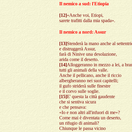
Il nemico a sud: l'Etiopia
[12]
«Anche voi, Etiopi,
sarete trafitti dalla mia spada».
Il nemico a nord: Assur
[13]
Stenderà la mano anche al settentr
e distruggerà Assur,
farà di Ninive una desolazione,
arida come il deserto.
[14]
Alloggeranno in mezzo a lei, a bra
tutti gli animali della valle.
Anche il pellicano, anche il riccio
albergheranno nei suoi capitelli;
il gufo striderà sulle finestre
e il corvo sulle soglie.
[15]
E' questa la città gaudente
che si sentiva sicura
e che pensava:
«Io e non altri all'infuori di me»?
Come mai è diventata un deserto,
un rifugio di animali?
Chiunque le passa vicino