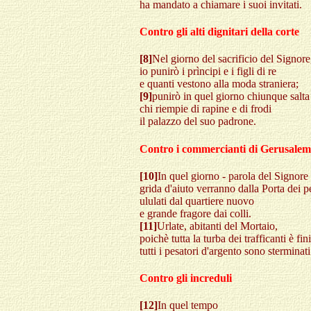
ha mandato a chiamare i suoi invitati.
Contro gli alti dignitari della corte
[8]
Nel giorno del sacrificio del Signore
io punirò i prìncipi e i figli di re
e quanti vestono alla moda straniera;
[9]
punirò in quel giorno chiunque salta 
chi riempie di rapine e di frodi
il palazzo del suo padrone.
Contro i commercianti di Gerusale
[10]
In quel giorno - parola del Signore 
grida d'aiuto verranno dalla Porta dei p
ululati dal quartiere nuovo
e grande fragore dai colli.
[11]
Urlate, abitanti del Mortaio,
poichè tutta la turba dei trafficanti è fini
tutti i pesatori d'argento sono sterminati
Contro gli increduli
[12]
In quel tempo