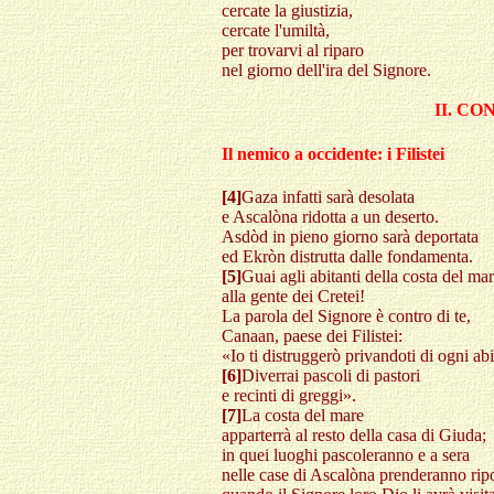
cercate la giustizia,
cercate l'umiltà,
per trovarvi al riparo
nel giorno dell'ira del Signore.
II. C
Il nemico a occidente: i Filistei
[4]
Gaza infatti sarà desolata
e Ascalòna ridotta a un deserto.
Asdòd in pieno giorno sarà deportata
ed Ekròn distrutta dalle fondamenta.
[5]
Guai agli abitanti della costa del mar
alla gente dei Cretei!
La parola del Signore è contro di te,
Canaan, paese dei Filistei:
«Io ti distruggerò privandoti di ogni abi
[6]
Diverrai pascoli di pastori
e recinti di greggi».
[7]
La costa del mare
apparterrà al resto della casa di Giuda;
in quei luoghi pascoleranno e a sera
nelle case di Ascalòna prenderanno rip