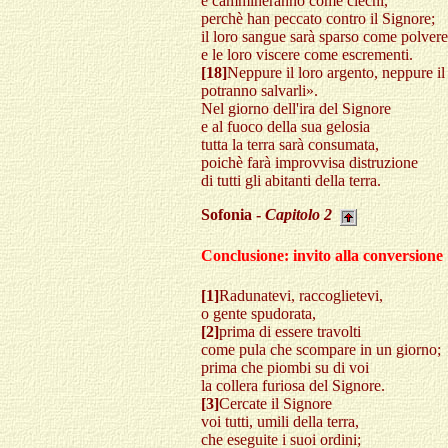
e cammineranno come ciechi,
perchè han peccato contro il Signore;
il loro sangue sarà sparso come polvere
e le loro viscere come escrementi.
[18]
Neppure il loro argento, neppure il
potranno salvarli».
Nel giorno dell'ira del Signore
e al fuoco della sua gelosia
tutta la terra sarà consumata,
poichè farà improvvisa distruzione
di tutti gli abitanti della terra.
Sofonia -
Capitolo
2
Conclusione: invito alla conversione
[1]
Radunatevi, raccoglietevi,
o gente spudorata,
[2]
prima di essere travolti
come pula che scompare in un giorno;
prima che piombi su di voi
la collera furiosa del Signore.
[3]
Cercate il Signore
voi tutti, umili della terra,
che eseguite i suoi ordini;