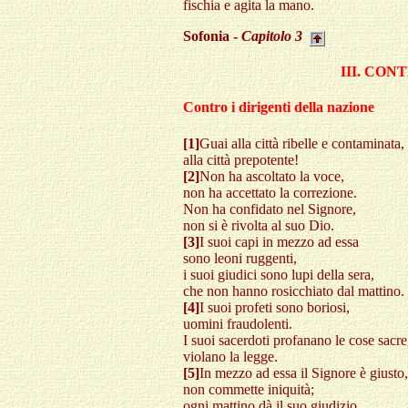
fischia e agita la mano.
Sofonia -
Capitolo
3
III. CO
Contro i dirigenti della nazione
[1]
Guai alla città ribelle e contaminata,
alla città prepotente!
[2]
Non ha ascoltato la voce,
non ha accettato la correzione.
Non ha confidato nel Signore,
non si è rivolta al suo Dio.
[3]
I suoi capi in mezzo ad essa
sono leoni ruggenti,
i suoi giudici sono lupi della sera,
che non hanno rosicchiato dal mattino.
[4]
I suoi profeti sono boriosi,
uomini fraudolenti.
I suoi sacerdoti profanano le cose sacre
violano la legge.
[5]
In mezzo ad essa il Signore è giusto,
non commette iniquità;
ogni mattino dà il suo giudizio,