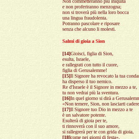
Non commetteranno più iniquità
e non proferiranno menzogna;
non si troverà più nella loro bocca
una lingua fraudolenta.
Potranno pascolare e riposare
senza che alcuno li molesti.
Salmi di gioia a Sion
[14]
Gioisci, figlia di Sion,
esulta, Israele,
e rallegrati con tutto il cuore,
figlia di Gerusalemme!
[15]
Il Signore ha revocato la tua conda
ha disperso il tuo nemico.
Re d'Israele è il Signore in mezzo a te,
tu non vedrai più la sventura.
[16]
In quel giorno si dirà a Gerusalem
«Non temere, Sion, non lasciarti cadere
[17]
Il Signore tuo Dio in mezzo a te
è un salvatore potente.
Esulterà di gioia per te,
ti rinnoverà con il suo amore,
si rallegrerà per te con grida di gioia,
[18]
come nei giorni di festa».