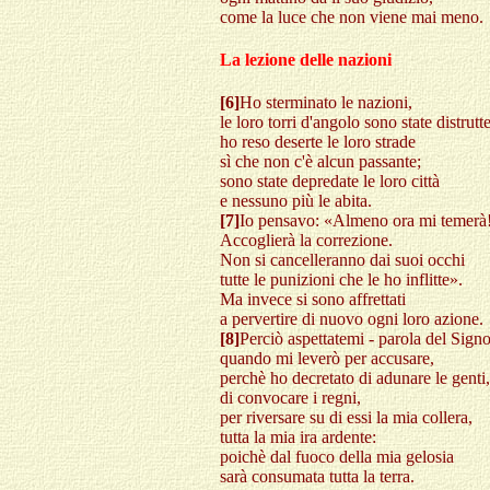
come la luce che non viene mai meno.
La lezione delle nazioni
[6]
Ho sterminato le nazioni,
le loro torri d'angolo sono state distrutte
ho reso deserte le loro strade
sì che non c'è alcun passante;
sono state depredate le loro città
e nessuno più le abita.
[7]
Io pensavo: «Almeno ora mi temerà
Accoglierà la correzione.
Non si cancelleranno dai suoi occhi
tutte le punizioni che le ho inflitte».
Ma invece si sono affrettati
a pervertire di nuovo ogni loro azione.
[8]
Perciò aspettatemi - parola del Signo
quando mi leverò per accusare,
perchè ho decretato di adunare le genti,
di convocare i regni,
per riversare su di essi la mia collera,
tutta la mia ira ardente:
poichè dal fuoco della mia gelosia
sarà consumata tutta la terra.