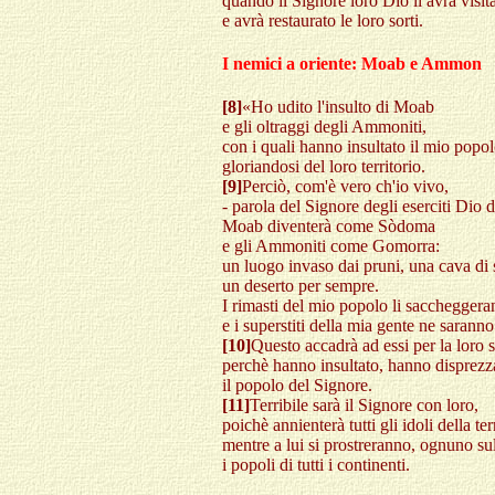
quando il Signore loro Dio li avrà visita
e avrà restaurato le loro sorti.
I nemici a oriente: Moab e Ammon
[8]
«Ho udito l'insulto di Moab
e gli oltraggi degli Ammoniti,
con i quali hanno insultato il mio popo
gloriandosi del loro territorio.
[9]
Perciò, com'è vero ch'io vivo,
- parola del Signore degli eserciti Dio d
Moab diventerà come Sòdoma
e gli Ammoniti come Gomorra:
un luogo invaso dai pruni, una cava di 
un deserto per sempre.
I rimasti del mio popolo li sacchegger
e i superstiti della mia gente ne saranno
[10]
Questo accadrà ad essi per la loro 
perchè hanno insultato, hanno disprezz
il popolo del Signore.
[11]
Terribile sarà il Signore con loro,
poichè annienterà tutti gli idoli della ter
mentre a lui si prostreranno, ognuno su
i popoli di tutti i continenti.