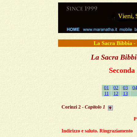
La Sacra Bibbi
La Sacra Bibbi
Seconda 
01
02
03
0
11
12
13
Corinzi 2 -
Capitolo 1
Indirizzo e saluto. Ringraziamento