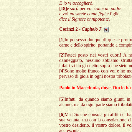
E io vi accoglierò
,
[18]
e
sarò
per voi
come un padre,
e
voi
mi
sarete
come figli
e figlie,
dice il Signore onnipotente
.
Corinzi 2 -
Capitolo 7
[1]
In possesso dunque di queste promes
carne e dello spirito, portando a compim
[2]
Fateci posto nei vostri cuori! A 
danneggiato, nessuno abbiamo sfrutt
infatti vi ho gia detto sopra che siete 
[4]
Sono molto franco con voi e ho mol
pervaso di gioia in ogni nostra tribolaz
Paolo in Macedonia, dove Tito lo ha
[5]
Infatti, da quando siamo giunti i
alcuno, ma da ogni parte siamo tribolati:
[6]
Ma Dio che consola gli afflitti ci ha
sua venuta, ma con la consolazione che
vostro desiderio, il vostro dolore, il v
accresciuta.