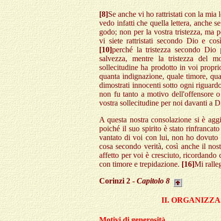
[8]
Se anche vi ho rattristati con la mia 
vedo infatti che quella lettera, anche se
godo; non per la vostra tristezza, ma pe
vi siete rattristati secondo Dio e co
[10]
perché la tristezza secondo Dio 
salvezza, mentre la tristezza del
sollecitudine ha prodotto in voi propri
quanta indignazione, quale timore, qual
dimostrati innocenti sotto ogni riguard
non fu tanto a motivo dell'offensore o
vostra sollecitudine per noi davanti a 
A questa nostra consolazione si è aggi
poiché il suo spirito è stato rinfrancato
vantato di voi con lui, non ho dovut
cosa secondo verità, così anche il nos
affetto per voi è cresciuto, ricordando
con timore e trepidazione.
[16]
Mi ralle
Corinzi 2 -
Capitolo 8
II. ORGANIZZ
Motivi di generosità