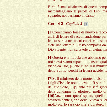
E chi è mai all'altezza di questi comp
mercanteggiano la parola di Dio, ma
sguardo, noi parliamo in Cristo.
Corinzi 2 -
Capitolo 3
[1]
Cominciamo forse di nuovo a racco
altri, di lettere di raccomandazione pe
lettera scritta nei nostri cuori, conosciu
siete una lettera di Cristo composta da 
Dio vivente, non su tavole di pietra, ma 
[4]
Questa è la fiducia che abbiamo per
noi stessi siamo capaci di pensare qua
viene da Dio,
[6]
che ci ha resi minist
dello Spirito; perché la lettera uccide, l
[7]
Se il ministero della morte, inciso in
i figli d'Israele non potevano fissare 
del suo volto,
[8]
quanto più sarà glori
della condanna fu glorioso, molto di 
[10]
Anzi sotto quest'aspetto, quello
sovraeminente gloria della Nuova Alle
molto più lo sarà ciò che è duraturo.
[