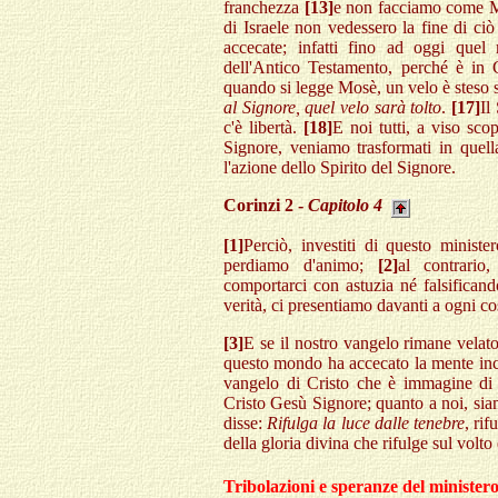
franchezza
[13]
e non facciamo come Mo
di Israele non vedessero la fine di ci
accecate; infatti fino ad oggi quel
dell'Antico Testamento, perché è in 
quando si legge Mosè, un velo è steso 
al Signore, quel velo sarà tolto
.
[17]
Il
c'è libertà.
[18]
E noi tutti, a viso sco
Signore, veniamo trasformati in quel
l'azione dello Spirito del Signore.
Corinzi 2 -
Capitolo 4
[1]
Perciò, investiti di questo ministe
perdiamo d'animo;
[2]
al contrario
comportarci con astuzia né falsifican
verità, ci presentiamo davanti a ogni co
[3]
E se il nostro vangelo rimane velat
questo mondo ha accecato la mente inc
vangelo di Cristo che è immagine d
Cristo Gesù Signore; quanto a noi, sia
disse:
Rifulga la luce dalle tenebre
, rif
della gloria divina che rifulge sul volto 
Tribolazioni e speranze del minister