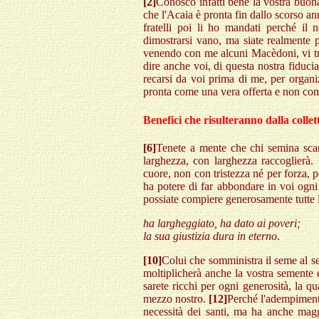
[2]
Conosco infatti bene la vostra buon
che l'Acaia è pronta fin dallo scorso an
fratelli poi li ho mandati perché il
dimostrarsi vano, ma siate realmente 
venendo con me alcuni Macèdoni, vi tr
dire anche voi, di questa nostra fiduci
recarsi da voi prima di me, per organi
pronta come una vera offerta e non com
Benefici che risulteranno dalla collet
[6]
Tenete a mente che chi semina sca
larghezza, con larghezza raccoglierà.
cuore, non con tristezza né per forza, 
ha potere di far abbondare in voi ogni
possiate compiere generosamente tutte 
ha largheggiato, ha dato ai poveri;
la sua giustizia dura in eterno
.
[10]
Colui che somministra il seme al se
moltiplicherà anche la vostra semente e 
sarete ricchi per ogni generosità, la qu
mezzo nostro.
[12]
Perché l'adempimento
necessità dei santi, ma ha anche magg