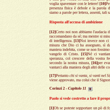
voglia spaventare con le lettere!
[10]
Pe
presenza fisica è debole e la parola 
siamo a parole per lettera, assenti, tali 
Risposta all'accusa di ambizione
[12]
Certo noi non abbiamo l'audacia di
raccomandano da sé; ma mentre si misur
di intelligenza.
[13]
Noi invece non ci 
misura che Dio ci ha assegnato, sì da
maniera indebita, come se non fossimo a
vangelo di Cristo.
[15]
Né ci vantiam
speranza, col crescere della vostra fe
secondo la nostra misura,
[16]
per eva
vantarci alla maniera degli altri delle cos
[17]
Pertanto
chi si vanta, si vanti nel 
viene approvato, ma colui che il Signo
Corinzi 2 -
Capitolo 11
Paolo si vede costretto a fare il propr
[1]
Oh se poteste sopportare un pò di fo