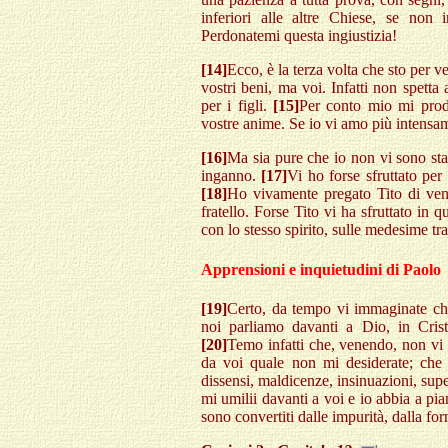
inferiori alle altre Chiese, se non
Perdonatemi questa ingiustizia!
[14]
Ecco, è la terza volta che sto per v
vostri beni, ma voi. Infatti non spetta a
per i figli.
[15]
Per conto mio mi prodi
vostre anime. Se io vi amo più intensa
[16]
Ma sia pure che io non vi sono sta
inganno.
[17]
Vi ho forse sfruttato per
[18]
Ho vivamente pregato Tito di veni
fratello. Forse Tito vi ha sfruttato i
con lo stesso spirito, sulle medesime tr
Apprensioni e inquietudini di Paolo
[19]
Certo, da tempo vi immaginate che
noi parliamo davanti a Dio, in Cristo
[20]
Temo infatti che, venendo, non vi 
da voi quale non mi desiderate; che 
dissensi, maldicenze, insinuazioni, supe
mi umilii davanti a voi e io abbia a pi
sono convertiti dalle impurità, dalla f