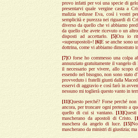
provo infatti per voi una specie di ge
presentarvi quale vergine casta a Cr
malizia sedusse Eva, così i vostri pe
semplicità e purezza nei riguardi di Cr
diverso da quello che vi abbiamo predic
da quello che avete ricevuto o un altr
disposti ad accettarlo.
[5]
Ora io ri
«superapostoli»!
[6]
E se anche sono un 
dottrina, come vi abbiamo dimostrato in t
[7]
O forse ho commesso una colpa abb
annunziato gratuitamente il vangelo d
il necessario per vivere, allo scopo d
essendo nel bisogno, non sono stato d'
provveduto i fratelli giunti dalla Maced
esservi di aggravio e così farò in avve
nessuno mi toglierà questo vanto in ter
[11]
Questo perché? Forse perché non
ancora, per troncare ogni pretesto a qu
quello di cui si vantano.
[13]
Questi 
mascherano da apostoli di Cristo.
[
maschera da angelo di luce.
[15]
No
mascherano da ministri di giustizia; ma 