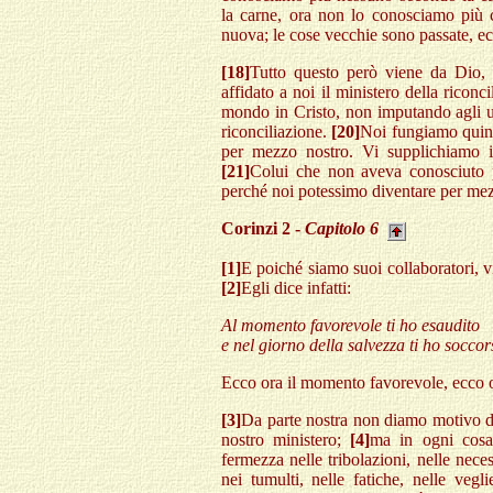
la carne, ora non lo conosciamo più 
nuova; le cose vecchie sono passate, e
[18]
Tutto questo però viene da Dio, 
affidato a noi il ministero della riconc
mondo in Cristo, non imputando agli uo
riconciliazione.
[20]
Noi fungiamo quind
per mezzo nostro. Vi supplichiamo in
[21]
Colui che non aveva conosciuto p
perché noi potessimo diventare per mezz
Corinzi 2 -
Capitolo 6
[1]
E poiché siamo suoi collaboratori, v
[2]
Egli dice infatti:
Al momento favorevole ti ho esaudito
e nel giorno della salvezza ti ho soccor
Ecco ora il momento favorevole, ecco or
[3]
Da parte nostra non diamo motivo d
nostro ministero;
[4]
ma in ogni cosa
fermezza nelle tribolazioni, nelle nece
nei tumulti, nelle fatiche, nelle vegl