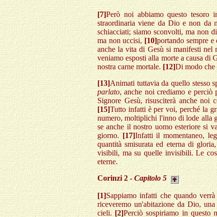
[7]
Però noi abbiamo questo tesoro in
straordinaria viene da Dio e non da 
schiacciati; siamo sconvolti, ma non di
ma non uccisi,
[10]
portando sempre e 
anche la vita di Gesù si manifesti nel
veniamo esposti alla morte a causa di G
nostra carne mortale.
[12]
Di modo che i
[13]
Animati tuttavia da quello stesso spi
parlato
, anche noi crediamo e perciò
Signore Gesù, risusciterà anche noi 
[15]
Tutto infatti è per voi, perché la
numero, moltiplichi l'inno di lode alla 
se anche il nostro uomo esteriore si va
giorno.
[17]
Infatti il momentaneo, leg
quantità smisurata ed eterna di gloria
visibili, ma su quelle invisibili. Le c
eterne.
Corinzi 2 -
Capitolo 5
[1]
Sappiamo infatti che quando verrà d
riceveremo un'abitazione da Dio, una
cieli.
[2]
Perciò sospiriamo in questo no