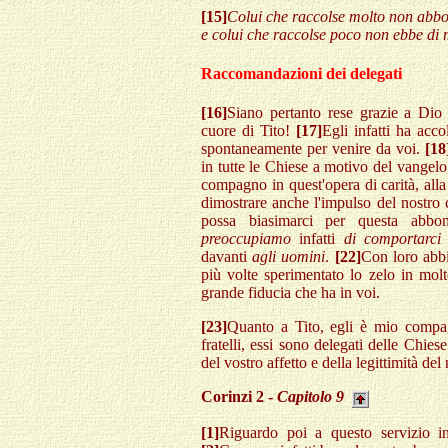
[15]
Colui che raccolse molto non abb
e colui che raccolse poco non ebbe di
Raccomandazioni dei delegati
[16]
Siano pertanto rese grazie a Dio
cuore di Tito!
[17]
Egli infatti ha acco
spontaneamente per venire da voi.
[18
in tutte le Chiese a motivo del vangel
compagno in quest'opera di carità, alla
dimostrare anche l'impulso del nostro
possa biasimarci per questa abb
preoccupiamo
infatti
di comportarci
davanti
agli uomini
.
[22]
Con loro abbi
più volte sperimentato lo zelo in molt
grande fiducia che ha in voi.
[23]
Quanto a Tito, egli è mio compag
fratelli, essi sono delegati delle Chies
del vostro affetto e della legittimità del
Corinzi 2 -
Capitolo 9
[1]
Riguardo poi a questo servizio in