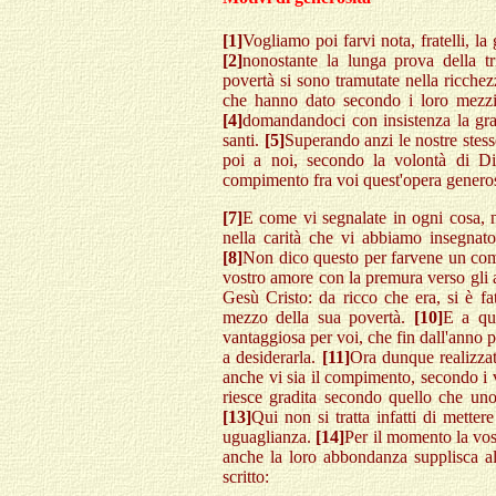
[1]
Vogliamo poi farvi nota, fratelli, l
[2]
nonostante la lunga prova della tr
povertà si sono tramutate nella ricchez
che hanno dato secondo i loro mezzi
[4]
domandandoci con insistenza la graz
santi.
[5]
Superando anzi le nostre stesse
poi a noi, secondo la volontà di D
compimento fra voi quest'opera generosa
[7]
E come vi segnalate in ogni cosa, ne
nella carità che vi abbiamo insegnato
[8]
Non dico questo per farvene un coma
vostro amore con la premura verso gli a
Gesù Cristo: da ricco che era, si è fa
mezzo della sua povertà.
[10]
E a que
vantaggiosa per voi, che fin dall'anno pa
a desiderarla.
[11]
Ora dunque realizzat
anche vi sia il compimento, secondo i 
riesce gradita secondo quello che un
[13]
Qui non si tratta infatti di mettere
uguaglianza.
[14]
Per il momento la vos
anche la loro abbondanza supplisca al
scritto: