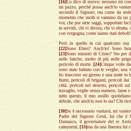
[16]
Lo dico di nuovo: nessuno mi con
un pazzo, perché possa anch'io vanta
secondo il Signore, ma come da stolt
momento che molti si vantano da un p
voi, che pur siete saggi, sopportate faci
in servitù, chi vi divora, chi vi sfrutta,
con vergogna; come siamo stati deboli!
Però in quello in cui qualcuno osa v
[22]
Sono Ebrei? Anch'io! Sono Isra
[23]
Sono ministri di Cristo? Sto per d
nelle fatiche, molto di più nelle prig
pericolo di morte.
[24]
Cinque volte da
sono stato battuto con le verghe, una vo
ho trascorso un giorno e una notte in 
fiumi, pericoli di briganti, pericoli dai
città, pericoli nel deserto, pericoli sul
travaglio, veglie senza numero, fame e 
tutto questo, il mio assillo quotidia
debole, che anch'io non lo sia? Chi ric
[30]
Se è necessario vantarsi, mi vanter
Padre del Signore Gesù, lui che è 
Damasco, il governatore del re Aret
catturarmi,
[33]
ma da una finestra fui c