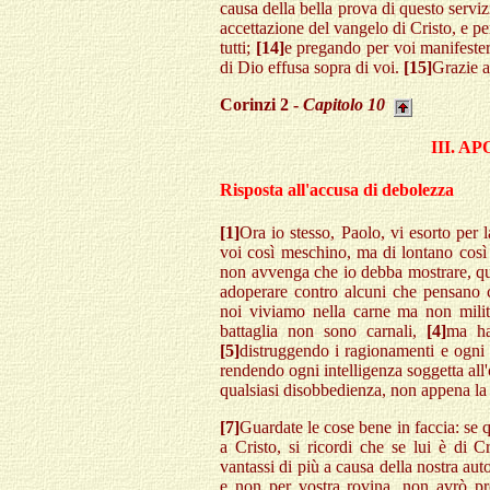
causa della bella prova di questo servi
accettazione del vangelo di Cristo, e p
tutti;
[14]
e pregando per voi manifestera
di Dio effusa sopra di voi.
[15]
Grazie a
Corinzi 2 -
Capitolo 10
III. A
Risposta all'accusa di debolezza
[1]
Ora io stesso, Paolo, vi esorto per 
voi così meschino, ma di lontano cos
non avvenga che io debba mostrare, qua
adoperare contro alcuni che pensano
noi viviamo nella carne ma non militi
battaglia non sono carnali,
[4]
ma ha
[5]
distruggendo i ragionamenti e ogni 
rendendo ogni intelligenza soggetta all
qualsiasi disobbedienza, non appena la 
[7]
Guardate le cose bene in faccia: se 
a Cristo, si ricordi che se lui è di 
vantassi di più a causa della nostra auto
e non per vostra rovina, non avrò 