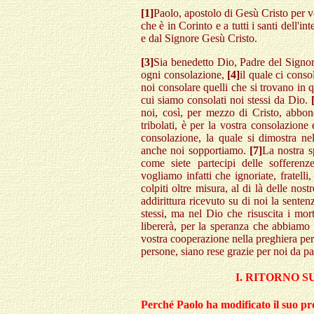
[1]
Paolo, apostolo di Gesù Cristo per vo
che è in Corinto e a tutti i santi dell'in
e dal Signore Gesù Cristo.
[3]
Sia benedetto Dio, Padre del Signor
ogni consolazione,
[4]
il quale ci cons
noi consolare quelli che si trovano in 
cui siamo consolati noi stessi da Dio.
noi, così, per mezzo di Cristo, abbo
tribolati, è per la vostra consolazione
consolazione, la quale si dimostra n
anche noi sopportiamo.
[7]
La nostra s
come siete partecipi delle sofferen
vogliamo infatti che ignoriate, fratelli
colpiti oltre misura, al di là delle nos
addirittura ricevuto su di noi la sente
stessi, ma nel Dio che risuscita i mor
libererà, per la speranza che abbiamo r
vostra cooperazione nella preghiera per 
persone, siano rese grazie per noi da par
I. RITORNO S
Perché Paolo ha modificato il suo pr