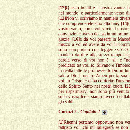
[12]
Questo infatti è il nostro vanto: l
nel mondo, e particolarmente verso di 
[13]
Non vi scriviamo in maniera divers
che comprenderete sino alla fine,
[14]
vostro vanto, come voi sarete il nostro
convinzione avevo deciso in un primo t
grazia,
[16]
e da voi passare in Maced
mezzo a voi ed avere da voi il comm
sono comportato con leggerezza? O q
maniera da dire allo stesso tempo «s
parola verso di voi non è "sì" e "n
predicato tra voi, io, Silvano e Timoteo,
in realtà tutte le promesse di Dio in lu
sale a Dio il nostro Amen per la sua 
voi, in Cristo, e ci ha conferito l'unzio
dello Spirito Santo nei nostri cuori.
[2
per risparmiarvi non sono più venuto
sulla vostra fede; siamo invece i collab
già saldi.
Corinzi 2 -
Capitolo 2
[1]
Ritenni pertanto opportuno non ven
rattristo voi, chi mi rallegrerà se non