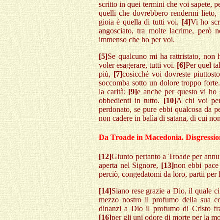
scritto in quei termini che voi sapete, p
quelli che dovrebbero rendermi lieto,
gioia è quella di tutti voi.
[4]
Vi ho scr
angosciato, tra molte lacrime, però no
immenso che ho per voi.
[5]
Se qualcuno mi ha rattristato, non 
voler esagerare, tutti voi.
[6]
Per quel ta
più,
[7]
cosicché voi dovreste piuttost
soccomba sotto un dolore troppo forte
la carità;
[9]
e anche per questo vi ho s
obbedienti in tutto.
[10]
A chi voi pe
perdonato, se pure ebbi qualcosa da pe
non cadere in balìa di satana, di cui n
Da Troade in Macedonia. Disgressione
[12]
Giunto pertanto a Troade per annun
aperta nel Signore,
[13]
non ebbi pace n
perciò, congedatomi da loro, partii per
[14]
Siano rese grazie a Dio, il quale ci
mezzo nostro il profumo della sua 
dinanzi a Dio il profumo di Cristo fra
[16]
per gli uni odore di morte per la mort