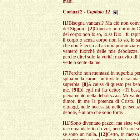
mani.
Corinzi 2 -
Capitolo 12
[1]
Bisogna vantarsi? Ma ciò non convien
del Signore.
[2]
Conosco un uomo in Cris
del corpo non lo so, lo sa Dio - fu rapit
il corpo o senza corpo non lo so, lo s
che non è lecito ad alcuno pronunziare
vanterò fuorchè delle mie debolezze
perché direi solo la verità; ma evito di
vede o sente da me.
[7]
Perché non montassi in superbia per
spina nella carne, un inviato di satana
superbia.
[8]
A causa di questo per ben 
me.
[9]
Ed egli mi ha detto: «Ti basta
pienamente nella debolezza». Mi vanter
dimori in me la potenza di Cristo.
[
oltraggi, nelle necessità, nelle persec
debole, è allora che sono forte.
[11]
Sono diventato pazzo; ma siete voi 
raccomandato io da voi, perché non son
se sono un nulla.
[12]
Certo, in mezzo 
una pazienza a tutta prova, con segni,