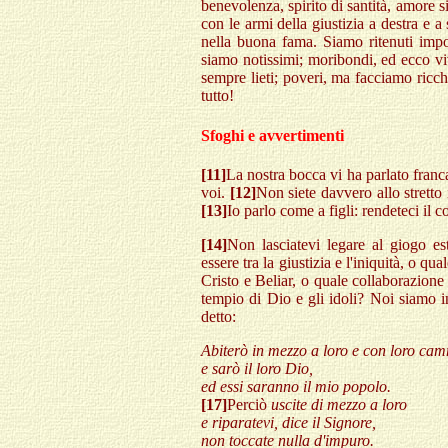
benevolenza, spirito di santità, amore 
con le armi della giustizia a destra e a 
nella buona fama. Siamo ritenuti impo
siamo notissimi; moribondi, ed ecco v
sempre lieti; poveri, ma facciamo ricc
tutto!
Sfoghi e avvertimenti
[11]
La nostra bocca vi ha parlato franca
voi.
[12]
Non siete davvero allo stretto i
[13]
Io parlo come a figli: rendeteci il 
[14]
Non lasciatevi legare al giogo est
essere tra la giustizia e l'iniquità, o qu
Cristo e Beliar, o quale collaborazione
tempio di Dio e gli idoli? Noi siamo i
detto:
Abiterò in mezzo a loro e con loro ca
e sarò il loro Dio,
ed essi saranno il mio popolo.
[17]
Perciò
uscite di mezzo a loro
e riparatevi, dice il Signore,
non toccate nulla d'impuro.