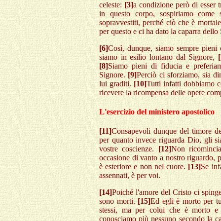
celeste:
[3]
a condizione però di esser t
in questo corpo, sospiriamo come 
sopravvestiti, perché ciò che è mortal
per questo e ci ha dato la caparra dello 
[6]
Così, dunque, siamo sempre pieni 
siamo in esilio lontano dal Signore,
[8]
Siamo pieni di fiducia e preferia
Signore.
[9]
Perciò ci sforziamo, sia d
lui graditi.
[10]
Tutti infatti dobbiamo c
ricevere la ricompensa delle opere comp
L'esercizio del ministero apostolico
[11]
Consapevoli dunque del timore de
per quanto invece riguarda Dio, gli si
vostre coscienze.
[12]
Non ricominci
occasione di vanto a nostro riguardo, p
è esteriore e non nel cuore.
[13]
Se inf
assennati, è per voi.
[14]
Poiché l'amore del Cristo ci spinge
sono morti.
[15]
Ed egli è morto per tu
stessi, ma per colui che è morto e 
conosciamo più nessuno secondo la ca