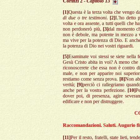
Corinzi 2 -
Capitolo 13
[1]
Questa è la terza volta che vengo d
di due o tre testimoni
.
[2]
L'ho detto p
volta e ora assente, a tutti quelli che h
non perdonerò più,
[3]
dal momento che
non è debole, ma potente in mezzo a 
ma vive per la potenza di Dio. E anche
la potenza di Dio nei vostri riguardi.
[5]
Esaminate voi stessi se siete nella 
Gesù Cristo abita in voi? A meno che 
riconoscerete che essa non è contro d
male, e non per apparire noi superior
restiamo come senza prova.
[8]
Non abb
verità;
[9]
perciò ci rallegriamo quand
anche per la vostra perfezione.
[10]
Pe
dover poi, di presenza, agire severa
edificare e non per distruggere.
C
Raccomandazioni. Saluti. Augurio fi
[11]
Per il resto, fratelli, state lieti, t