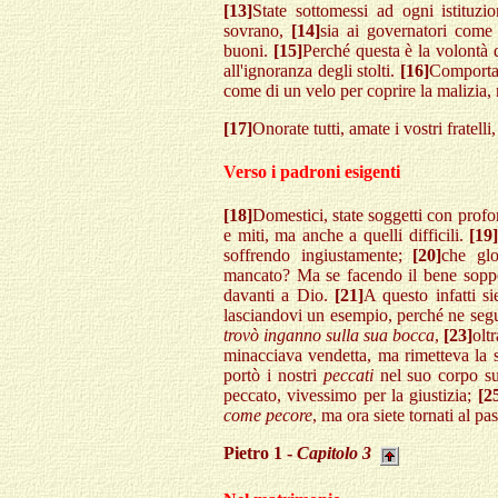
[13]
State sottomessi ad ogni istituz
sovrano,
[14]
sia ai governatori come 
buoni.
[15]
Perché questa è la volontà 
all'ignoranza degli stolti.
[16]
Comportat
come di un velo per coprire la malizia,
[17]
Onorate tutti, amate i vostri fratelli
Verso i padroni esigenti
[18]
Domestici, state soggetti con profon
e miti, ma anche a quelli difficili.
[19
soffrendo ingiustamente;
[20]
che glo
mancato? Ma se facendo il bene soppor
davanti a Dio.
[21]
A questo infatti si
lasciandovi un esempio, perché ne seg
trovò inganno sulla sua bocca
,
[23]
olt
minacciava vendetta, ma rimetteva la s
portò i nostri
peccati
nel suo corpo su
peccato, vivessimo per la giustizia;
[2
come pecore
, ma ora siete tornati al p
Pietro 1 -
Capitolo 3