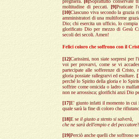
preghiera.
[8]
Soprattutto conservate t
moltitudine di peccati.
[9]
Praticate l
[10]
Ciascuno viva secondo la grazia ri
amministratori di una multiforme grazi
Dio; chi esercita un ufficio, lo compia
glorificato Dio per mezzo di Gesù Cri
secoli dei secoli. Amen!
Felici coloro che soffrono con il Cris
[12]
Carissimi, non siate sorpresi per 
voi per provarvi, come se vi accade
partecipate alle sofferenze di Cristo, 
gloria possiate rallegrarvi ed esultare.
[
perché lo Spirito della gloria e lo Spiri
soffrire come omicida o ladro o malfat
non ne arrossisca; glorifichi anzi Dio 
[17]
E' giunto infatti il momento in cui i
quale sarà la fine di coloro che rifiuta
[18]
E se
il giusto a stento si salverà,
che ne sarà dell'empio e del peccatore
[19]
Perciò anche quelli che soffrono se