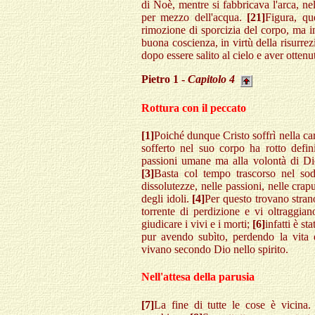
di Noè, mentre si fabbricava l'arca, ne
per mezzo dell'acqua.
[21]
Figura, qu
rimozione di sporcizia del corpo, ma i
buona coscienza, in virtù della risurre
dopo essere salito al cielo e aver ottenut
Pietro 1 -
Capitolo 4
Rottura con il peccato
[1]
Poiché dunque Cristo soffrì nella car
sofferto nel suo corpo ha rotto defi
passioni umane ma alla volontà di Dio
[3]
Basta col tempo trascorso nel sod
dissolutezze, nelle passioni, nelle crapu
degli idoli.
[4]
Per questo trovano stran
torrente di perdizione e vi oltraggia
giudicare i vivi e i morti;
[6]
infatti è s
pur avendo subìto, perdendo la vita 
vivano secondo Dio nello spirito.
Nell'attesa della parusia
[7]
La fine di tutte le cose è vicina.