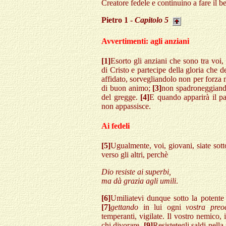
Creatore fedele e continuino a fare il b
Pietro 1 -
Capitolo 5
Avvertimenti: agli anziani
[1]
Esorto gli anziani che sono tra voi
di Cristo e partecipe della gloria che 
affidato, sorvegliandolo non per forza 
di buon animo;
[3]
non spadroneggiando
del gregge.
[4]
E quando apparirà il pa
non appassisce.
Ai fedeli
[5]
Ugualmente, voi, giovani, siate sotto
verso gli altri, perchè
Dio resiste ai superbi,
ma dà grazia agli umili
.
[6]
Umiliatevi dunque sotto la potente
[7]
gettando
in lui ogni
vostra preo
temperanti, vigilate. Il vostro nemico,
chi divorare.
[9]
Resistetegli saldi nella