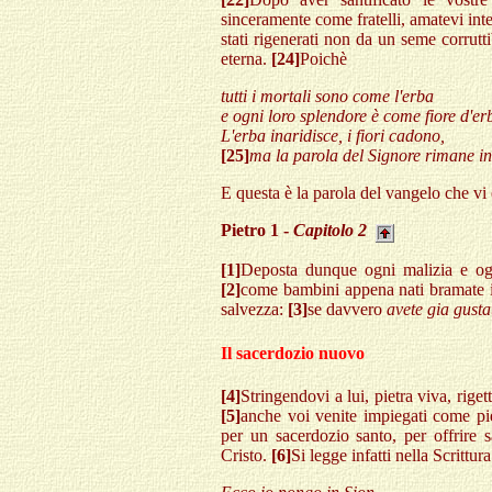
sinceramente come fratelli, amatevi inte
stati rigenerati non da un seme corrutt
eterna.
[24]
Poichè
tutti i mortali sono come l'erba
e ogni loro splendore è come fiore d'er
L'erba inaridisce, i fiori cadono,
[25]
ma la parola del Signore rimane in
E questa è la parola del vangelo che vi 
Pietro 1 -
Capitolo 2
[1]
Deposta dunque ogni malizia e ogn
[2]
come bambini appena nati bramate il 
salvezza:
[3]
se davvero
avete gia gust
Il sacerdozio nuovo
[4]
Stringendovi a lui, pietra viva, rige
[5]
anche voi venite impiegati come piet
per un sacerdozio santo, per offrire s
Cristo.
[6]
Si legge infatti nella Scrittura