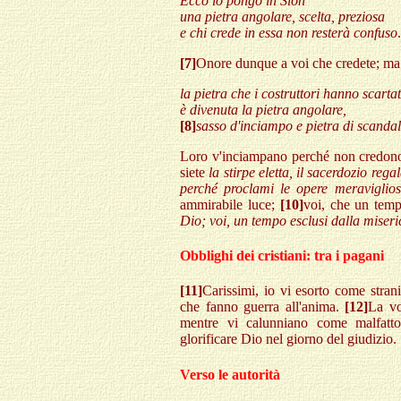
Ecco io pongo in Sion
una pietra angolare, scelta, preziosa
e chi crede in essa non resterà confuso
.
[7]
Onore dunque a voi che credete; ma 
la pietra che i costruttori hanno scarta
è divenuta la pietra angolare,
[8]
sasso d'inciampo e pietra di scanda
Loro v'inciampano perché non credono a
siete
la stirpe eletta, il sacerdozio reg
perché proclami le opere meraviglios
ammirabile luce;
[10]
voi, che un tem
Dio; voi, un tempo esclusi dalla miseri
Obblighi dei cristiani: tra i pagani
[11]
Carissimi, io vi esorto come strani
che fanno guerra all'anima.
[12]
La vo
mentre vi calunniano come malfatto
glorificare Dio nel giorno del giudizio.
Verso le autorità