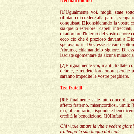
Nel matrimonio
[1]
Ugualmente voi, mogli, state sott
rifiutano di credere alla parola, vengan
conquistati
[2]
considerando la vostra co
sia quello esteriore - capelli intrecciati,
di adornare l'interno del vostro cuore c
ecco ciò che è prezioso davanti a Di
speravano in Dio; esse stavano sottom
Abramo, chiamandolo signore. Di essa 
lasciate sgomentare da alcuna minaccia
[7]
E ugualmente voi, mariti, trattate co
debole, e rendete loro onore perché pa
saranno impedite le vostre preghiere.
Tra fratelli
[8]
E finalmente siate tutti concordi, par
affetto fraterno, misericordiosi, umili;
[
ma, al contrario, rispondete benedicen
eredità la benedizione.
[10]
Infatti:
Chi vuole amare la vita e vedere giorni 
trattenga la sua lingua dal male