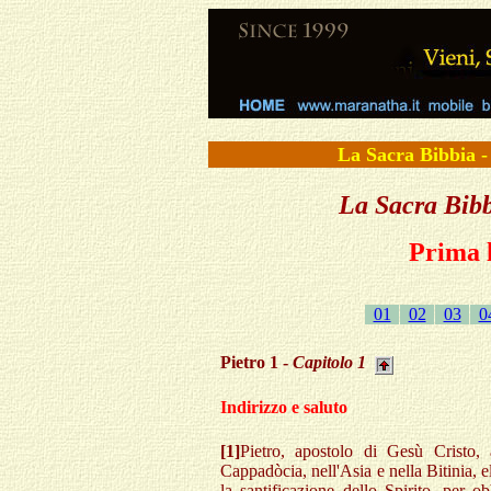
La Sacra Bibbi
La Sacra Bibb
Prima l
01
02
03
0
Pietro 1 -
Capitolo 1
Indirizzo e saluto
[1]
Pietro, apostolo di Gesù Cristo, 
Cappadòcia, nell'Asia e nella Bitinia, e
la santificazione dello Spirito, per 