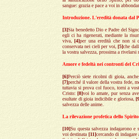
sangue: grazia e pace a voi in abbonda
Introduzione. L'eredità donata dal 
[3]
Sia benedetto Dio e Padre del Signo
egli ci ha rigenerati, mediante la ris
viva,
[4]
per una eredità che non si 
conservata nei cieli per voi,
[5]
che dall
la vostra salvezza, prossima a rivelarsi 
Amore e fedeltà nei contronti del Cri
[6]
Perciò siete ricolmi di gioia, anch
[7]
perché il valore della vostra fede, mo
tuttavia si prova col fuoco, torni a vo
Cristo:
[8]
voi lo amate, pur senza aver
esultate di gioia indicibile e gloriosa,
[
salvezza delle anime.
La rilevazione profetica dello Spirito
[10]
Su questa salvezza indagarono e sc
voi destinata
[11]
cercando di indagare 