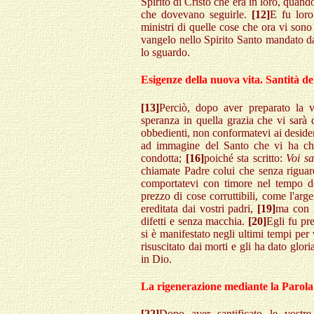
Spirito di Cristo che era in loro, quando
che dovevano seguirle.
[12]
E fu loro
ministri di quelle cose che ora vi sono
vangelo nello Spirito Santo mandato dal
lo sguardo.
Esigenze della nuova vita. Santità de
[13]
Perciò, dopo aver preparato la vos
speranza in quella grazia che vi sarà
obbedienti, non conformatevi ai deside
ad immagine del Santo che vi ha chia
condotta;
[16]
poiché sta scritto:
Voi sa
chiamate Padre colui che senza riguar
comportatevi con timore nel tempo de
prezzo di cose corruttibili, come l'arge
ereditata dai vostri padri,
[19]
ma con i
difetti e senza macchia.
[20]
Egli fu pr
si è manifestato negli ultimi tempi per
risuscitato dai morti e gli ha dato glori
in Dio.
La rigenerazione mediante la Parola
[22]
Dopo aver santificato le vostre