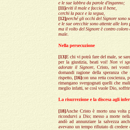
e le sue labbra da parole d'inganno;
[11]
eviti il male e faccia il bene,
cerchi la pace e la segua,
[12]
perché gli occhi del Signore sono s
e le sue orecchie sono attente alle loro
ma il volto del Signore è contro coloro 
male
.
Nella persecuzione
[13]
E chi vi potrà fare del male, se sar
per la giustizia, beati voi!
Non vi sgo
adorate il Signore
, Cristo, nei vost
domandi ragione della speranza che è
rispetto,
[16]
con una retta coscienza, p
rimangano svergognati quelli che mali
meglio infatti, se così vuole Dio, soffr
La risurrezione e la discesa agli infer
[18]
Anche Cristo è morto una volta per
ricondurvi a Dio; messo a morte nella
andò ad annunziare la salvezza anche
avevano un tempo rifiutato di credere