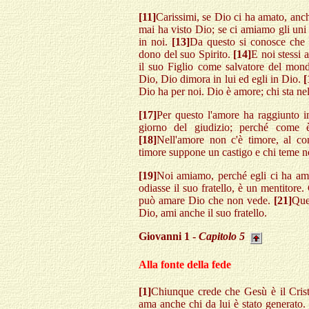
[11]
Carissimi, se Dio ci ha amato, anch
mai ha visto Dio; se ci amiamo gli uni g
in noi.
[13]
Da questo si conosce che n
dono del suo Spirito.
[14]
E noi stessi
il suo Figlio come salvatore del mon
Dio, Dio dimora in lui ed egli in Dio.
[
Dio ha per noi. Dio è amore; chi sta ne
[17]
Per questo l'amore ha raggiunto i
giorno del giudizio; perché come 
[18]
Nell'amore non c'è timore, al cont
timore suppone un castigo e chi teme no
[19]
Noi amiamo, perché egli ci ha am
odiasse il suo fratello, è un mentitore.
può amare Dio che non vede.
[21]
Que
Dio, ami anche il suo fratello.
Giovanni 1 -
Capitolo 5
Alla fonte della fede
[1]
Chiunque crede che Gesù è il Crist
ama anche chi da lui è stato generato