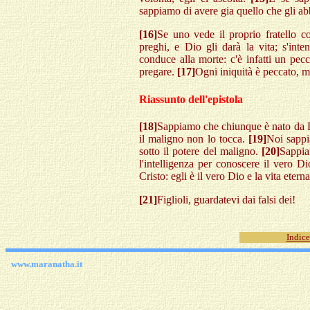
sappiamo di avere gia quello che gli a
[16]
Se uno vede il proprio fratello 
preghi, e Dio gli darà la vita; s'i
conduce alla morte: c'è infatti un pec
pregare.
[17]
Ogni iniquità è peccato, m
Riassunto dell'epistola
[18]
Sappiamo che chiunque è nato da Di
il maligno non lo tocca.
[19]
Noi sappi
sotto il potere del maligno.
[20]
Sappia
l'intelligenza per conoscere il vero 
Cristo: egli è il vero Dio e la vita eterna
[21]
Figlioli, guardatevi dai falsi dei!
Indice
www.maranatha.it