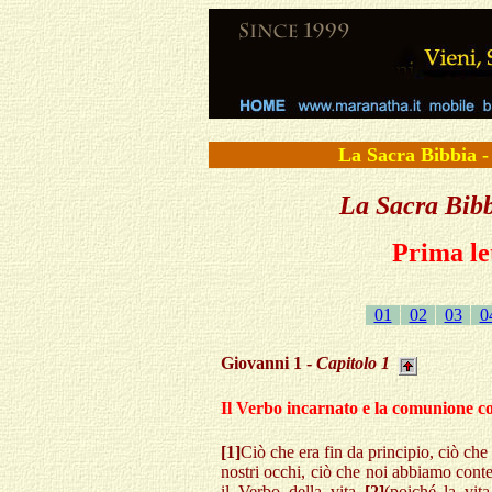
La Sacra Bibbi
La Sacra Bibb
Prima le
01
02
03
0
Giovanni 1 -
Capitolo 1
Il Verbo incarnato e la comunione con
[1]
Ciò che era fin da principio, ciò ch
nostri occhi, ciò che noi abbiamo cont
il Verbo della vita
[2]
(poiché la vita