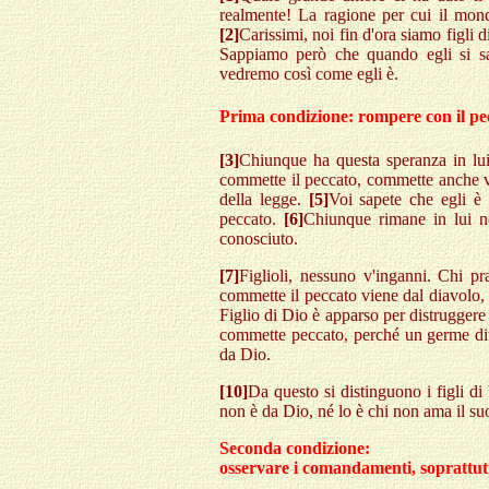
realmente! La ragione per cui il mon
[2]
Carissimi, noi fin d'ora siamo figli 
Sappiamo però che quando egli si sar
vedremo così come egli è.
Prima condizione: rompere con il pe
[3]
Chiunque ha questa speranza in lui
commette il peccato, commette anche vi
della legge.
[5]
Voi sapete che egli è 
peccato.
[6]
Chiunque rimane in lui n
conosciuto.
[7]
Figlioli, nessuno v'inganni. Chi pr
commette il peccato viene dal diavolo, p
Figlio di Dio è apparso per distruggere
commette peccato, perché un germe div
da Dio.
[10]
Da questo si distinguono i figli di 
non è da Dio, né lo è chi non ama il suo
Seconda condizione:
osservare i comandamenti, soprattutt