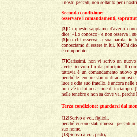
i nostri peccati; non soltanto per i nost
Seconda condizione:
osservare i comandamenti, soprattutt
[3]
Da questo sappiamo d'averlo cono
dice: «Lo conosco» e non osserva i suo
[5]
ma chi osserva la sua parola, in 
conosciamo di essere in lui.
[6]
Chi dic
è comportato.
[7]
Carissimi, non vi scrivo un nuo
avete ricevuto fin da principio. Il c
tuttavia è un comandamento nuovo quel
perché le tenebre stanno diradandosi e 
luce e odia suo fratello, è ancora nelle
non v'è in lui occasione di inciampo.
[
nelle tenebre e non sa dove va, perché 
Terza condizione: guardarsi dal mo
[12]
Scrivo a voi, figlioli,
perché vi sono stati rimessi i peccati in 
suo nome.
[13]
Scrivo a voi, padri,