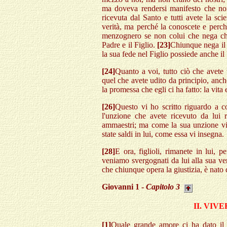
ma doveva rendersi manifesto che non
ricevuta dal Santo e tutti avete la sci
verità, ma perché la conoscete e perc
menzognero se non colui che nega che 
Padre e il Figlio.
[23]
Chiunque nega il 
la sua fede nel Figlio possiede anche il
[24]
Quanto a voi, tutto ciò che avete 
quel che avete udito da principio, anch
la promessa che egli ci ha fatto: la vita 
[26]
Questo vi ho scritto riguardo a c
l'unzione che avete ricevuto da lui
ammaestri; ma come la sua unzione vi 
state saldi in lui, come essa vi insegna.
[28]
E ora, figlioli, rimanete in lui,
veniamo svergognati da lui alla sua v
che chiunque opera la giustizia, è nato d
Giovanni 1 -
Capitolo 3
II. VIV
[1]
Quale grande amore ci ha dato il 