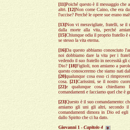
[11]
Poiché questo è il messaggio che av
altri.
[12]
Non come Caino, che era dal 
l'uccise? Perché le opere sue erano malv
[13]
Non vi meravigliate, fratelli, se i
dalla morte alla vita, perché amia
[15]
Chiunque odia il proprio fratello è
se stesso la vita eterna.
[16]
Da questo abbiamo conosciuto l'am
noi dobbiamo dare la vita per i fratel
vedendo il suo fratello in necessità gli
Dio?
[18]
Figlioli, non amiamo a parole
questo conosceremo che siamo nati dalla
[20]
qualunque cosa esso ci rimproveri
cosa.
[21]
Carissimi, se il nostro cuo
[22]
e qualunque cosa chiediamo l
comandamenti e facciamo quel che è gra
[23]
Questo è il suo comandamento: che
amiamo gli uni gli altri, secondo i
comandamenti dimora in Dio ed egli 
dallo Spirito che ci ha dato.
Giovanni 1 -
Capitolo 4