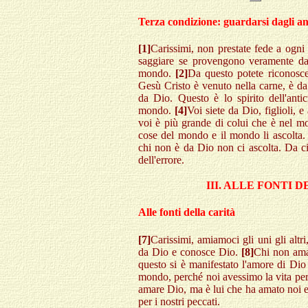
Terza condizione: guardarsi dagli an
[1]
Carissimi, non prestate fede a ogni 
saggiare se provengono veramente da 
mondo.
[2]
Da questo potete riconosce
Gesù Cristo è venuto nella carne, è d
da Dio. Questo è lo spirito dell'anti
mondo.
[4]
Voi siete da Dio, figlioli, e
voi è più grande di colui che è nel 
cose del mondo e il mondo li ascolta
chi non è da Dio non ci ascolta. Da ciò
dell'errore.
III. ALLE FONTI 
Alle fonti della carità
[7]
Carissimi, amiamoci gli uni gli alt
da Dio e conosce Dio.
[8]
Chi non ama
questo si è manifestato l'amore di Dio
mondo, perché noi avessimo la vita per
amare Dio, ma è lui che ha amato noi e
per i nostri peccati.