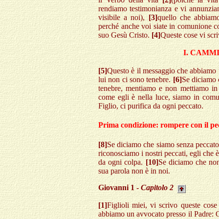
rendiamo testimonianza e vi annunziamo
visibile a noi),
[3]
quello che abbiam
perché anche voi siate in comunione co
suo Gesù Cristo.
[4]
Queste cose vi scri
I. CAMM
[5]
Questo è il messaggio che abbiamo u
lui non ci sono tenebre.
[6]
Se diciamo 
tenebre, mentiamo e non mettiamo in p
come egli è nella luce, siamo in comun
Figlio, ci purifica da ogni peccato.
Prima condizione: rompere con il pe
[8]
Se diciamo che siamo senza peccato, 
riconosciamo i nostri peccati, egli che è
da ogni colpa.
[10]
Se diciamo che non
sua parola non è in noi.
Giovanni 1 -
Capitolo 2
[1]
Figlioli miei, vi scrivo queste co
abbiamo un avvocato presso il Padre: 