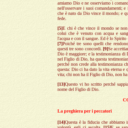
amiamo Dio e ne osserviamo i coman
nell'osservare i suoi comandamenti; 
che è nato da Dio vince il mondo; e que
fede.
[5]
E chi è che vince il mondo se non
colui che è venuto con acqua e sang
l'acqua e con il sangue. Ed è lo Spirito 
[7]
Poiché tre sono quelli che rendon
questi tre sono concordi.
[9]
Se accettia
Dio è maggiore; e la testimonianza di 
nel Figlio di Dio, ha questa testimonia
perché non crede alla testimonianza c
questa: Dio ci ha dato la vita eterna e 
vita; chi non ha il Figlio di Dio, non ha 
[13]
Questo vi ho scritto perché sappia
nome del Figlio di Dio.
C
La preghiera per i peccatori
[14]
Questa è la fiducia che abbiamo i
volontà, egli ci ascolta.
[15]
E se sap