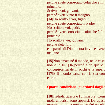
perché avete conosciuto colui che è fin
principio.
Scrivo a voi, giovani,
perché avete vinto il maligno.
[14]
Ho scritto a voi, figlioli,
perché avete conosciuto il Padre.
Ho scritto a voi, padri,
perché avete conosciuto colui che è fin
principio.
Ho scritto a voi, giovani,
perché siete forti,
e la parola di Dio dimora in voi e avete 
maligno.
[15]
Non amate né il mondo, né le cose
non è in lui;
[16]
perché tutto quello
concupiscenza degli occhi e la super
[17]
E il mondo passa con la sua conc
eterno!
Quarta condizione: guardarsi dagli an
[18]
Figlioli, questa è l'ultima ora. Com
molti anticristi sono apparsi. Da que
mezzo a noi, ma non erano dei nostri; s