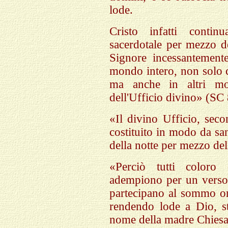
lode.
Cristo infatti contin
sacerdotale per mezzo de
Signore incessantemente
mondo intero, non solo c
ma anche in altri mod
dell'
U
fficio divino» (SC 
«Il divino Ufficio, secon
costituito in modo da san
della notte per mezzo de
«Perciò tutti coloro 
adempiono per un verso l
partecipano al sommo on
rendendo lode a Dio, s
nome della madre Chies