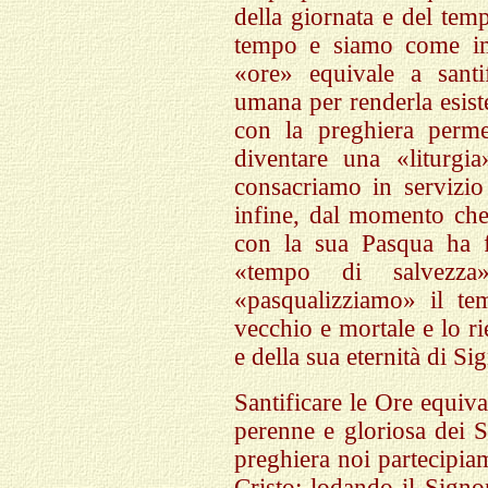
della giornata e del te
tempo e siamo come imp
«ore» equivale a santif
umana per renderla esist
con la preghiera perme
diventare una «liturgi
consacriamo in servizio
infine, dal momento che
con la sua Pasqua ha f
«tempo di salvezz
«pasqualizziamo» il te
vecchio e mortale e lo r
e della sua eternità di Si
Santificare le Ore equiv
perenne e gloriosa dei 
preghiera noi partecipi
Cristo; lodando il Signo