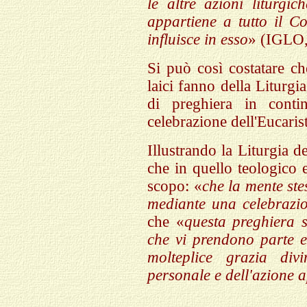
le altre azioni liturgi
appartiene a tutto il C
influisce in esso
» (IGLO,
Si può così costatare c
laici fanno della Liturgi
di preghiera in conti
celebrazione dell'Eucarist
Illustrando la Liturgia d
che in quello teologico 
scopo: «
che la mente ste
mediante una celebrazio
che «
questa preghiera s
che vi prendono parte e 
molteplice grazia divi
personale e dell'azione 