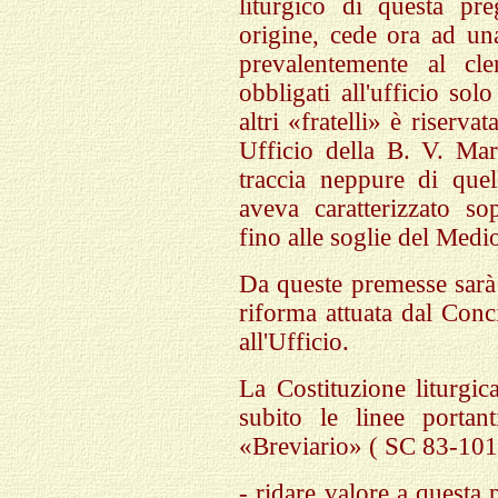
liturgico di questa pre
origine, cede ora ad un
prevalentemente al cl
obbligati all'ufficio so
altri «fratelli» è riserva
Ufficio della B. V. Ma
traccia neppure di quel
aveva caratterizzato sop
fino alle soglie del Medi
Da queste premesse sarà
riforma attuata dal Conc
all'Ufficio.
La Costituzione liturgi
subito le linee portan
«Breviario» ( SC 83-101
- ridare valore a questa 