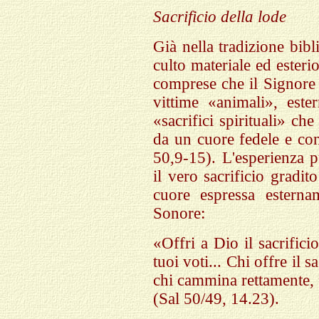
Sacrificio della lode
Già nella tradizione bibl
culto materiale ed esteri
comprese che il Signore 
vittime «animali», est
«sacrifici spirituali» c
da un cuore fedele e con
50,9-15). L'esperienza pu
il vero sacrificio gradi
cuore espressa esterna
Sonore:
«Offri a Dio il sacrific
tuoi voti... Chi offre il s
chi cammina rettamente, 
(Sal 50/49, 14.23).