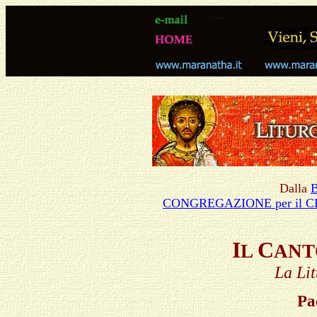
Dalla
CONGREGAZIONE per il C
I
C
L
ANT
La Lit
Pa