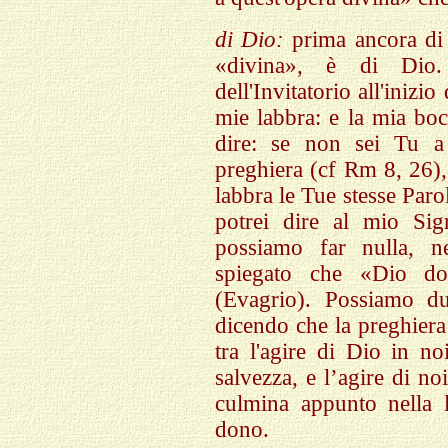
di Dio:
prima ancora di 
«divina», è di Dio.
dell'Invitatorio all'inizi
mie labbra: e la mia boc
dire: se non sei Tu a 
preghiera (cf Rm 8, 26),
labbra le Tue stesse Parol
potrei dire al mio Sig
possiamo far nulla, n
spiegato che «Dio do
(Evagrio). Possiamo du
dicendo che la preghiera
tra l'agire di Dio in n
salvezza, e l’agire di no
culmina appunto nella l
dono.