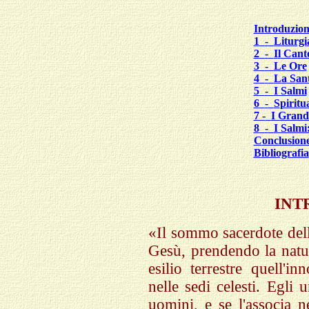
Introduzio
1
-
L
iturgi
2
-
I
l
C
ant
3
-
L
e
O
re
4
-
L
a
S
an
5
-
I Salmi
6
-
S
piritu
7 -
I Grand
8
-
I Salmi
C
onclusion
B
ibliografia
INT
«Il sommo sacerdote dell
Gesù, prendendo la natu
esilio terrestre quell'i
nelle sedi celesti. Egli 
uomini, e se l'associa n