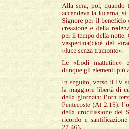
Alla sera, poi, quando t
accendeva la lucerna, si 
Signore per il beneficio d
creazione e della rede
per il tempo della notte.
vespertina(cioè del «t
«luce senza tramonto».
Le «Lodi mattutine» e
dunque gli elementi più an
In seguito, verso il IV 
la maggiore libertà di c
della giornata: l’ora ter
Pentecoste (At 2,15), l’o
della crocifissione del
ricordo e santificazion
27,46).