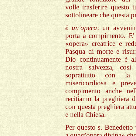
volle trasferire questo 
sottolineare che questa p
è un'opera
: un avvenim
porta a compimento. E'
«opera» creatrice e red
Pasqua di morte e risu
Dio continuamente è al
nostra salvezza, cos
soprattutto con la 
misericordiosa e prev
compimento anche nel
recitiamo la preghiera 
con questa preghiera att
e nella Chiesa.
Per questo s. Benedetto 
a quest'opera divina» che