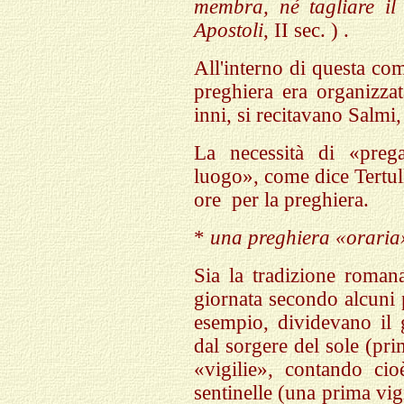
membra, né tagliare il 
Apostoli
, II sec. ) .
All'interno di questa co
preghiera era organizzat
inni, si recitavano Salmi, 
La necessità di «preg
luogo», come dice Tertull
ore
per la preghiera.
*
una preghiera «oraria
Sia la tradizione roman
giornata secondo alcuni 
esempio, dividevano il 
dal sorgere del sole (prim
«vigilie», contando cio
sentinelle (una prima vigi