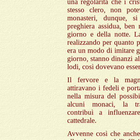
una regolarità che i cri
stesso clero, non pote
monasteri, dunque, s
preghiera assidua, ben r
giorno e della notte. La
realizzando per quanto p
era un modo di imitare g
giorno, stanno dinanzi al
lodi, così dovevano esser
Il fervore e la magni
attiravano i fedeli e por
nella misura del possi
alcuni monaci, la tra
contribuì a influenzar
cattedrale.
Avvenne così che anche n