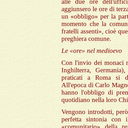
alle due ore dell'uffi
aggiunsero le ore di terz
un «obbligo» per la part
momento che la comuni
fratelli assenti», cioè que
preghiera comune.
Le «ore» nel medioevo
Con l'invio dei monaci m
Inghilterra, Germania),
praticati a Roma si di
All'epoca di Carlo Magno 
hanno l'obbligo di pren
quotidiano nella loro Chi
Vengono introdotti, però
perfetta sintonia con i
«comunitario» della pr