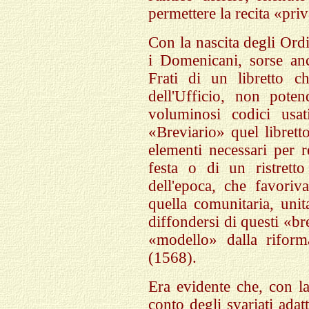
permettere la recita «priv
Con la nascita degli Ordi
i Domenicani, sorse anc
Frati di un libretto ch
dell'Ufficio, non pote
voluminosi codici usa
«Breviario» quel libretto
elementi necessari per r
festa o di un ristrett
dell'epoca, che favoriv
quella comunitaria, unita
diffondersi di questi «br
«modello» dalla riform
(1568).
Era evidente che, con la
conto degli svariati ada