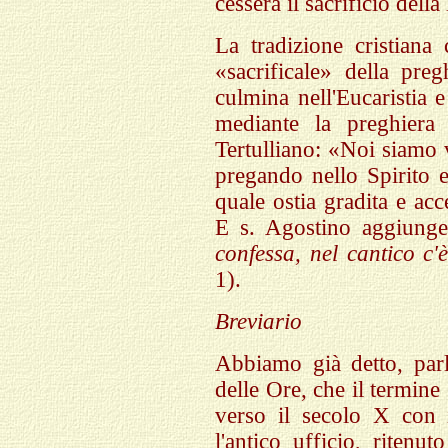
cesserà il sacrificio della
La tradizione cristiana
«sacrificale» della pre
culmina nell'Eucaristia e
mediante la preghiera 
Tertulliano: «Noi siamo v
pregando nello Spirito 
quale ostia gradita e acc
E s. Agostino aggiunge
confessa, nel cantico c'è
1).
Breviario
Abbiamo già detto, parl
delle Ore, che il termin
verso il secolo X con i
l'antico ufficio, ritenu