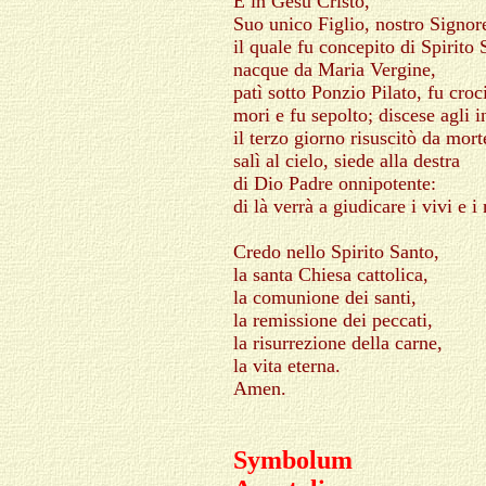
E in Gesù Cristo,
Suo unico Figlio, nostro Signor
il quale fu concepito di Spirito 
nacque da Maria Vergine,
patì sotto Ponzio Pilato, fu croci
mori e fu sepolto; discese agli in
il terzo giorno risuscitò da mort
salì al cielo, siede alla destra
di Dio Padre onnipotente:
di là verrà a giudicare i vivi e i
Credo nello Spirito Santo,
la santa Chiesa cattolica,
la comunione dei santi,
la remissione dei peccati,
la risurrezione della carne,
la vita eterna.
Amen.
Symbolum