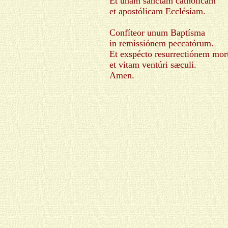
Et unam sanctam cathólicam
et apostólicam Ecclésiam.
Confíteor unum Baptísma
in remissiónem peccatórum.
Et exspécto resurrectiónem mo
et vitam ventúri sæculi.
Amen.