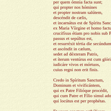
per quem ómnia facta sunt;
qui propter nos hómines
et propter nostram salútem,
descéndit de cælis,
et incarnátus est de Spíritu Sanc
ex Maria Víirgine et homo factu
crucifíxus étiam pro nobis sub P
passus et sepúltus est,
et resurréxit tértia die secúndum
et ascéndit in cælum,
sedet ad déxteram Patris,
et íterum ventúrus est cum glóri
iudicáre vivos et mórtuos,
cuius regni non erit finis.
Credo in Spíritum Sanctum,
Dominum et vivificántem,
qui ex Patre Filióque procédit,
qui cum Patre et Fílio simul ador
qui locútus est per prophétas.