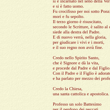
si è incarnato nel seno della Ve
e si è fatto uomo.
Fu crocifisso per noi sotto Ponz
mori e fu sepolto.
Il terzo giorno è risuscitato,
secondo le Scritture, è salito al 
siede alla destra del Padre.
E di nuovo verrà, nella gloria,
per giudicare i vivi e i morti,
e il suo regno non avrà fine.
Credo nello Spirito Santo,
che è Signore e dà la vita,
e procede dal Padre e dal Figlio
Con il Padre e il Figlio è adorat
e ha parlato per mezzo dei profe
Credo la Chiesa,
una santa cattolica e apostolica.
Professo un solo Battesimo
per il perdono dei peccati.