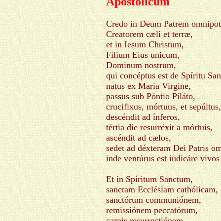
Apostolicum
Credo in Deum Patrem omnipot
Creatorem cæli et terræ,
et in Iesum Christum,
Filium Eius unicum,
Dominum nostrum,
qui concéptus est de Spíritu San
natus ex Maria Virgine,
passus sub Póntio Piláto,
crucifixus, mórtuus, et sepúltus,
descéndit ad ínferos,
tértia die resurréxit a mórtuis,
ascéndit ad cælos,
sedet ad déxteram Dei Patris om
inde ventúrus est iudicáre vivos
Et in Spíritum Sanctum,
sanctam Ecclésiam cathólicam,
sanctórum communiónem,
remissiónem peccatórum,
carnis resurrectiónem,