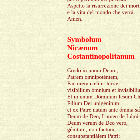
Aspetto la risurrezione dei mort
e la vita del mondo che verrà.
Amen.
Symbolum
Nicænum
Costantinopolitanum
Credo in unum Deum,
Patrem omnipoténtem,
Factorem cæli et terræ,
visibílium ómnium et invisibili
Et in unum Dóminum Iesum Ch
Filium Dei unigénitum
et ex Patre natum ante ómnia s
Deum de Deo, Lumen de Lúmin
Deum verum de Deo vero,
génitum, non factum,
consubstantiálem Patri: