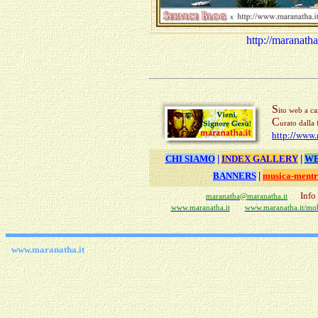
http://maranath
S
ito web a ca
C
urato dalla
http://www
CHI SIAMO
|
INDEX GALLERY
|
WE
BANNERS
|
musica-mentr
Info
maranatha@maranatha.it
www.maranatha.it
www.maranatha.it/mob
www.maranatha.it