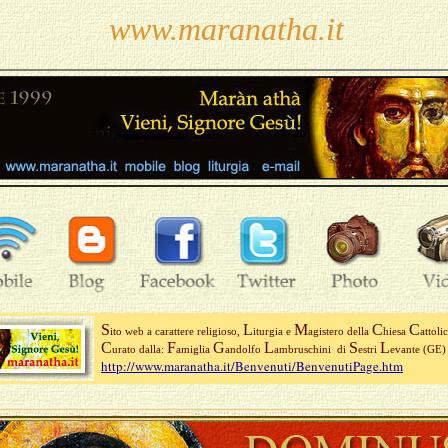
www.maranatha.it
S
L
M
C
C
ito web a carattere religioso,
iturgia e
agistero della
hiesa
attoli
C
F
G
L
S
L
urato dalla:
amiglia
andolfo
ambruschini di
estri
evante (GE
http://www.maranatha.it/Benvenuti/BenvenutiPage.htm