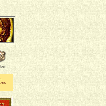
ca.
I
)
taly
.