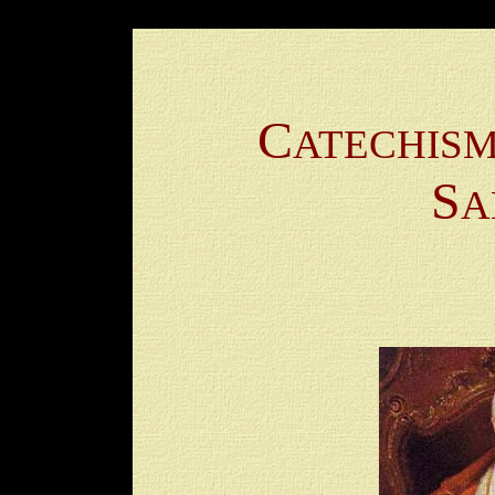
C
ATECHIS
S