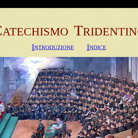
C
T
ATECHISMO
RIDENTI
I
I
NTRODUZIONE
NDICE