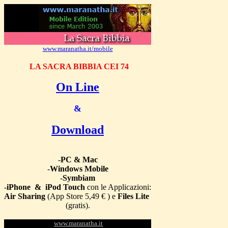
www.maranatha.it/mobile
LA SACRA BIBBIA CEI 74
On Line
&
Download
-
PC & Mac
-
Windows Mobile
-
Symbiam
-
iPhone & iPod Touch
con le Applicazioni:
Air Sharing
(App Store 5,49 € ) e
Files Lite
(gratis).
www.maranatha.it