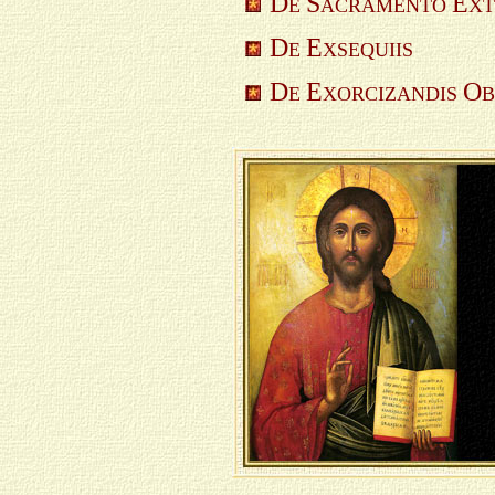
D
S
E
E
ACRAMENTO
X
D
E
E
XSEQUIIS
D
E
O
E
XORCIZANDIS
B