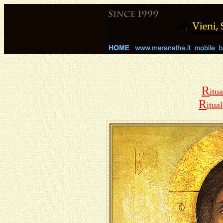
R
itu
R
itua