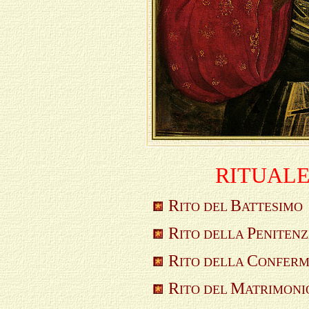
R
ITUALE
R
B
ITO DEL
ATTESIMO
R
P
ITO DELLA
ENITEN
R
C
ITO DELLA
ONFERM
R
M
ITO DEL
ATRIMONI