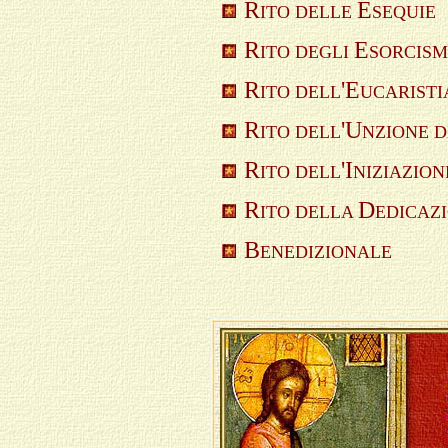
R
E
ITO DELLE
SEQUIE
R
E
ITO DEGLI
SORCISM
R
'E
ITO DELL
UCARISTI
R
'U
ITO DELL
NZIONE 
R
'I
ITO DELL
NIZIAZIO
R
D
ITO DELLA
EDICAZ
B
ENEDIZIONALE