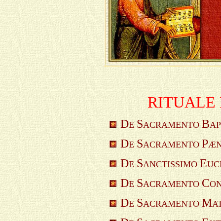
RI
TUALE 
D
S
B
E
ACRAMENTO
AP
D
S
P
E
ACRAMENTO
Æ
D
S
E
E
ANCTISSIMO
UC
D
S
C
E
ACRAMENTO
ON
D
S
M
E
ACRAMENTO
A